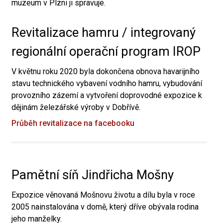
muzeum v Plzni ji spravuje.
Revitalizace hamru / integrovaný
regionální operační program IROP
V květnu roku 2020 byla dokončena obnova havarijního
stavu technického vybavení vodního hamru, vybudování
provozního zázemí a vytvoření doprovodné expozice k
dějinám železářské výroby v Dobřívě.
Průběh revitalizace na facebooku
Pamětní síň Jindřicha Mošny
Expozice věnovaná Mošnovu životu a dílu byla v roce
2005 nainstalována v domě, který dříve obývala rodina
jeho manželky.