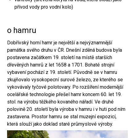
přívod vody pro vodní kolo)
o hamru
Dobřívský horní hamr je největší a nejvýznamnější
památka svého druhu v ČR. Dnešní zděná budova byla
postavena začátkem 19. století na místě starších
dřevěných hamrů z let 1658 a 1701. Bohaté strojní
vybavení pochází z 19. století. Původně se v hamru
zkujňovalo vysokopecní surové železo, ze kterého se
vykovávaly tyčové polotovary. Po rozšíření modernější
ocelářské technologie přešel hamr koncem 60. let 19.
stol. na výrobu těžkého kovaného nářadí. Ve druhé
polovině 20. století byla výroba v hamru i v huti pod ním
zastavena. Prostor hamru se stal muzejní expozicí,
která slouží jako doklad staré průmyslové výroby.