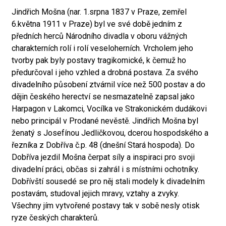
Jindřich Mošna (nar. 1.srpna 1837 v Praze, zemřel
6.května 1911 v Praze) byl ve své době jedním z
předních herců Národního divadla v oboru vážných
charakterních rolí i rolí veseloherních. Vrcholem jeho
tvorby pak byly postavy tragikomické, k čemuž ho
předurčoval i jeho vzhled a drobná postava. Za svého
divadelního působení ztvárnil více než 500 postav a do
dějin českého herectví se nesmazatelně zapsal jako
Harpagon v Lakomci, Vocílka ve Strakonickém dudákovi
nebo principál v Prodané nevěstě. Jindřich Mošna byl
ženatý s Josefínou Jedličkovou, dcerou hospodského a
řezníka z Dobříva č.p. 48 (dnešní Stará hospoda). Do
Dobříva jezdil Mošna čerpat síly a inspiraci pro svoji
divadelní práci, občas si zahrál i s místními ochotníky.
Dobřívští sousedé se pro něj stali modely k divadelním
postavám, studoval jejich mravy, vztahy a zvyky.
Všechny jím vytvořené postavy tak v sobě nesly otisk
ryze českých charakterů.