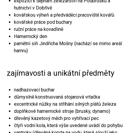
expozici k dějinám železářství na Podbrdsku a
hutnictví v Dobřívě
kovářskou výheň a předváděcí pracoviště kovářů
kovářské práce pod buchary
ruční práce na kovadlině
Hamernický den
pamětní síň Jindřicha Mošny (nachází se mimo areál
hamru)
zajímavosti a unikátní předměty
nadhazovací buchar
důmyslně konstruovaná stojanová vrtačka
excentrické nůžky na stříhání silných plátů železa
doplňkové hamernické stroje (brusky, dynamo)
dřevěný kazetový měch pro vyhřívací pec
čtyři vodní kola, která výše uvedené uvádí do pohybu
vantroky (dřevěná koryta na vodu, která slouží jako