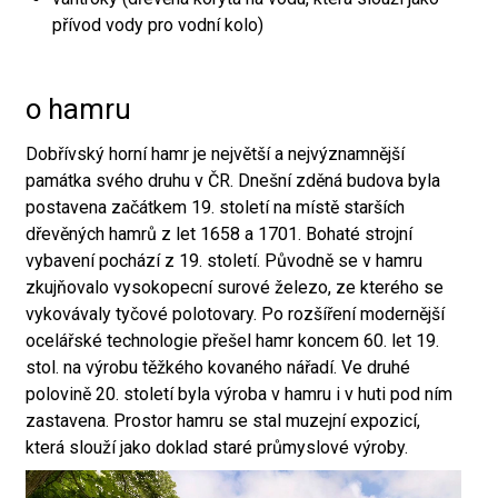
přívod vody pro vodní kolo)
o hamru
Dobřívský horní hamr je největší a nejvýznamnější
památka svého druhu v ČR. Dnešní zděná budova byla
postavena začátkem 19. století na místě starších
dřevěných hamrů z let 1658 a 1701. Bohaté strojní
vybavení pochází z 19. století. Původně se v hamru
zkujňovalo vysokopecní surové železo, ze kterého se
vykovávaly tyčové polotovary. Po rozšíření modernější
ocelářské technologie přešel hamr koncem 60. let 19.
stol. na výrobu těžkého kovaného nářadí. Ve druhé
polovině 20. století byla výroba v hamru i v huti pod ním
zastavena. Prostor hamru se stal muzejní expozicí,
která slouží jako doklad staré průmyslové výroby.