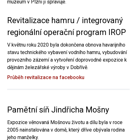
muzeum v Plzni ji spravuje.
Revitalizace hamru / integrovaný
regionální operační program IROP
V květnu roku 2020 byla dokončena obnova havarijního
stavu technického vybavení vodního hamru, vybudování
provozního zázemí a vytvoření doprovodné expozice k
dějinám železářské výroby v Dobřívě.
Průběh revitalizace na facebooku
Pamětní síň Jindřicha Mošny
Expozice věnovaná Mošnovu životu a dílu byla v roce
2005 nainstalována v domě, který dříve obývala rodina
jeho manželky.