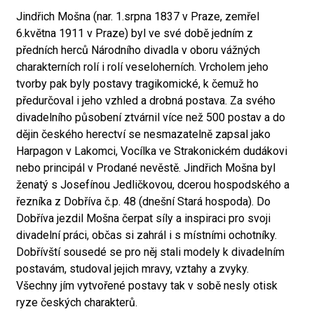
Jindřich Mošna (nar. 1.srpna 1837 v Praze, zemřel
6.května 1911 v Praze) byl ve své době jedním z
předních herců Národního divadla v oboru vážných
charakterních rolí i rolí veseloherních. Vrcholem jeho
tvorby pak byly postavy tragikomické, k čemuž ho
předurčoval i jeho vzhled a drobná postava. Za svého
divadelního působení ztvárnil více než 500 postav a do
dějin českého herectví se nesmazatelně zapsal jako
Harpagon v Lakomci, Vocílka ve Strakonickém dudákovi
nebo principál v Prodané nevěstě. Jindřich Mošna byl
ženatý s Josefínou Jedličkovou, dcerou hospodského a
řezníka z Dobříva č.p. 48 (dnešní Stará hospoda). Do
Dobříva jezdil Mošna čerpat síly a inspiraci pro svoji
divadelní práci, občas si zahrál i s místními ochotníky.
Dobřívští sousedé se pro něj stali modely k divadelním
postavám, studoval jejich mravy, vztahy a zvyky.
Všechny jím vytvořené postavy tak v sobě nesly otisk
ryze českých charakterů.