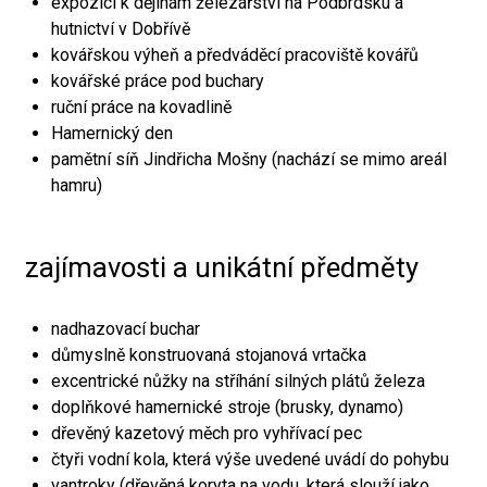
expozici k dějinám železářství na Podbrdsku a
hutnictví v Dobřívě
kovářskou výheň a předváděcí pracoviště kovářů
kovářské práce pod buchary
ruční práce na kovadlině
Hamernický den
pamětní síň Jindřicha Mošny (nachází se mimo areál
hamru)
zajímavosti a unikátní předměty
nadhazovací buchar
důmyslně konstruovaná stojanová vrtačka
excentrické nůžky na stříhání silných plátů železa
doplňkové hamernické stroje (brusky, dynamo)
dřevěný kazetový měch pro vyhřívací pec
čtyři vodní kola, která výše uvedené uvádí do pohybu
vantroky (dřevěná koryta na vodu, která slouží jako