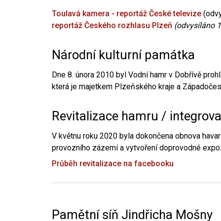
Toulavá kamera - reportáž České televize
(odvy
reportáž Českého rozhlasu Plzeň
(odvysíláno 1
Národní kulturní památka
Dne 8. února 2010 byl Vodní hamr v Dobřívě prohl
která je majetkem Plzeňského kraje a Západočesk
Revitalizace hamru / integrov
V květnu roku 2020 byla dokončena obnova havari
provozního zázemí a vytvoření doprovodné expoz
Průběh revitalizace na facebooku
Pamětní síň Jindřicha Mošny