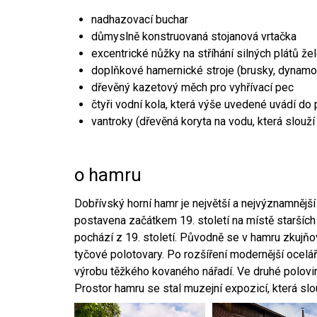
nadhazovací buchar
důmyslně konstruovaná stojanová vrtačka
excentrické nůžky na stříhání silných plátů že
doplňkové hamernické stroje (brusky, dynamo
dřevěný kazetový měch pro vyhřívací pec
čtyři vodní kola, která výše uvedené uvádí do
vantroky (dřevěná koryta na vodu, která slouží
o hamru
Dobřívský horní hamr je největší a nejvýznamněj
postavena začátkem 19. století na místě starších
pochází z 19. století. Původně se v hamru zkujň
tyčové polotovary. Po rozšíření modernější ocelář
výrobu těžkého kovaného nářadí. Ve druhé polovině
Prostor hamru se stal muzejní expozicí, která sl