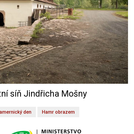
ní síň Jindřicha Mošny
amernický den
Hamr obrazem