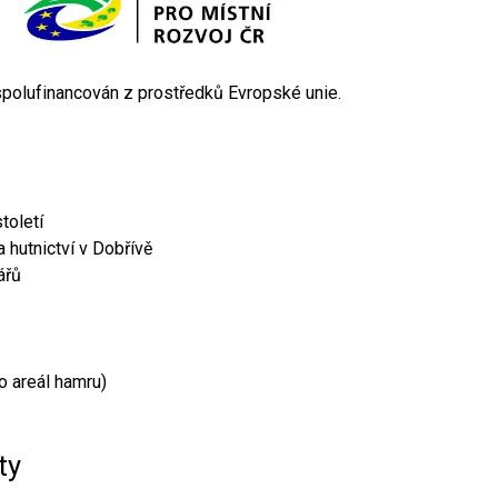
 spolufinancován z prostředků Evropské unie.
toletí
 hutnictví v Dobřívě
ářů
o areál hamru)
ty