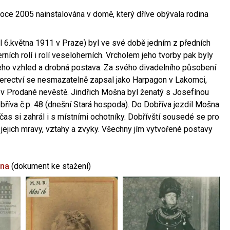
oce 2005 nainstalována v domě, který dříve obývala rodina
l 6.května 1911 v Praze) byl ve své době jedním z předních
ních rolí i rolí veseloherních. Vrcholem jeho tvorby pak byly
jeho vzhled a drobná postava. Za svého divadelního působení
 herectví se nesmazatelně zapsal jako Harpagon v Lakomci,
 v Prodané nevěstě. Jindřich Mošna byl ženatý s Josefínou
říva č.p. 48 (dnešní Stará hospoda). Do Dobříva jezdil Mošna
občas si zahrál i s místními ochotníky. Dobřívští sousedé se pro
 jejich mravy, vztahy a zvyky. Všechny jím vytvořené postavy
šna
(dokument ke stažení)