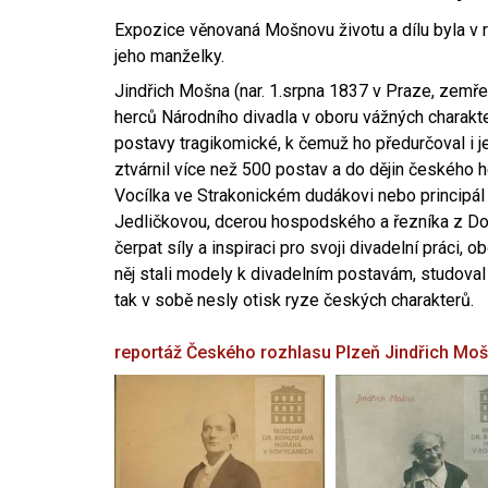
Expozice věnovaná Mošnovu životu a dílu byla v r
jeho manželky.
Jindřich Mošna (nar. 1.srpna 1837 v Praze, zemře
herců Národního divadla v oboru vážných charakter
postavy tragikomické, k čemuž ho předurčoval i 
ztvárnil více než 500 postav a do dějin českého
Vocílka ve Strakonickém dudákovi nebo principál
Jedličkovou, dcerou hospodského a řezníka z Dob
čerpat síly a inspiraci pro svoji divadelní práci, 
něj stali modely k divadelním postavám, studoval
tak v sobě nesly otisk ryze českých charakterů.
reportáž Českého rozhlasu Plzeň
Jindřich Mo