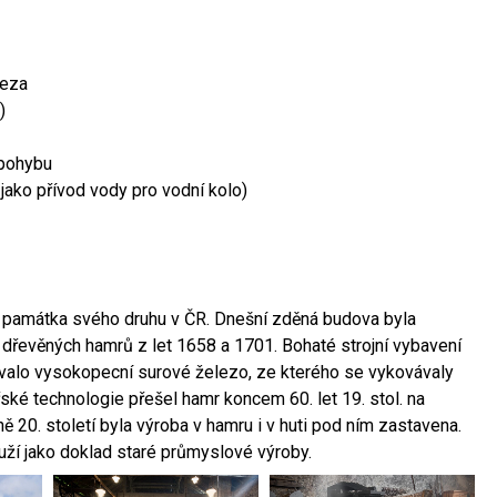
leza
)
 pohybu
 jako přívod vody pro vodní kolo)
ší památka svého druhu v ČR. Dnešní zděná budova byla
 dřevěných hamrů z let 1658 a 1701. Bohaté strojní vybavení
ovalo vysokopecní surové železo, ze kterého se vykovávaly
ské technologie přešel hamr koncem 60. let 19. stol. na
 20. století byla výroba v hamru i v huti pod ním zastavena.
ouží jako doklad staré průmyslové výroby.