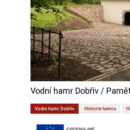
Vodní hamr Dobřív / Pamět
Vodní hamr Dobřív
Historie hamru
H