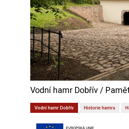
Vodní hamr Dobřív / Pamět
Vodní hamr Dobřív
Historie hamru
H