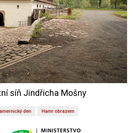
ní síň Jindřicha Mošny
amernický den
Hamr obrazem