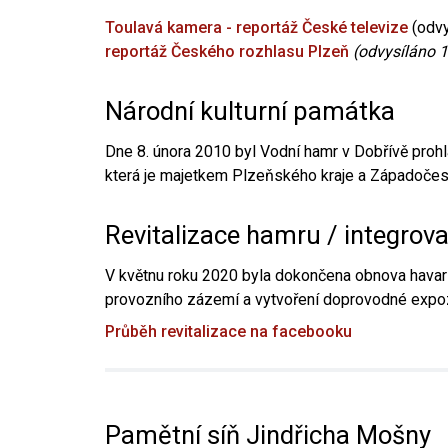
Toulavá kamera - reportáž České televize
(odvy
reportáž Českého rozhlasu Plzeň
(odvysíláno 1
Národní kulturní památka
Dne 8. února 2010 byl Vodní hamr v Dobřívě prohl
která je majetkem Plzeňského kraje a Západočesk
Revitalizace hamru / integrov
V květnu roku 2020 byla dokončena obnova havari
provozního zázemí a vytvoření doprovodné expoz
Průběh revitalizace na facebooku
Pamětní síň Jindřicha Mošny