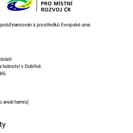
 spolufinancován z prostředků Evropské unie.
toletí
 hutnictví v Dobřívě
ářů
o areál hamru)
ty