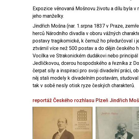
Expozice věnovaná Mošnovu životu a dílu byla v r
jeho manželky.
Jindřich Mošna (nar. 1.srpna 1837 v Praze, zemře
herců Národního divadla v oboru vážných charakter
postavy tragikomické, k čemuž ho předurčoval i 
ztvárnil více než 500 postav a do dějin českého
Vocílka ve Strakonickém dudákovi nebo principál
Jedličkovou, dcerou hospodského a řezníka z Dob
čerpat síly a inspiraci pro svoji divadelní práci, 
něj stali modely k divadelním postavám, studoval
tak v sobě nesly otisk ryze českých charakterů.
reportáž Českého rozhlasu Plzeň
Jindřich Mo