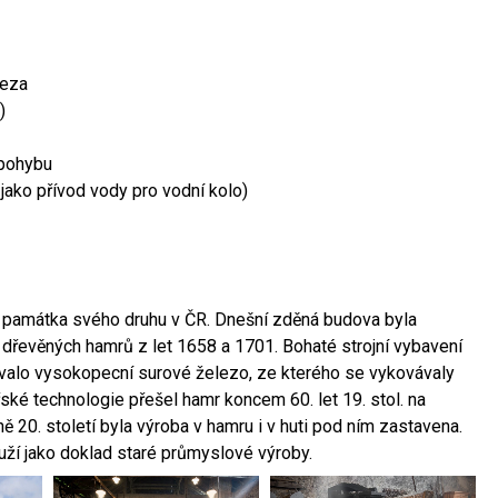
leza
)
 pohybu
 jako přívod vody pro vodní kolo)
ší památka svého druhu v ČR. Dnešní zděná budova byla
 dřevěných hamrů z let 1658 a 1701. Bohaté strojní vybavení
ovalo vysokopecní surové železo, ze kterého se vykovávaly
ské technologie přešel hamr koncem 60. let 19. stol. na
 20. století byla výroba v hamru i v huti pod ním zastavena.
ouží jako doklad staré průmyslové výroby.