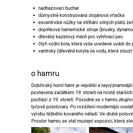
nadhazovací buchar
důmyslně konstruovaná stojanová vrtačka
excentrické nůžky na stříhání silných plátů že
doplňkové hamernické stroje (brusky, dynamo
dřevěný kazetový měch pro vyhřívací pec
čtyři vodní kola, která výše uvedené uvádí do
vantroky (dřevěná koryta na vodu, která slouží
o hamru
Dobřívský horní hamr je největší a nejvýznamněj
postavena začátkem 19. století na místě starších
pochází z 19. století. Původně se v hamru zkujň
tyčové polotovary. Po rozšíření modernější ocelář
výrobu těžkého kovaného nářadí. Ve druhé polovině
Prostor hamru se stal muzejní expozicí, která sl