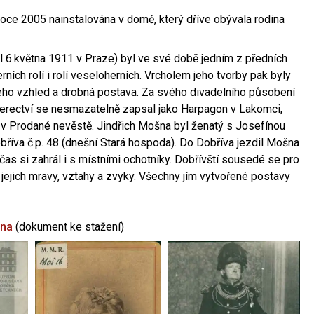
oce 2005 nainstalována v domě, který dříve obývala rodina
l 6.května 1911 v Praze) byl ve své době jedním z předních
ních rolí i rolí veseloherních. Vrcholem jeho tvorby pak byly
jeho vzhled a drobná postava. Za svého divadelního působení
 herectví se nesmazatelně zapsal jako Harpagon v Lakomci,
 v Prodané nevěstě. Jindřich Mošna byl ženatý s Josefínou
říva č.p. 48 (dnešní Stará hospoda). Do Dobříva jezdil Mošna
občas si zahrál i s místními ochotníky. Dobřívští sousedé se pro
 jejich mravy, vztahy a zvyky. Všechny jím vytvořené postavy
šna
(dokument ke stažení)