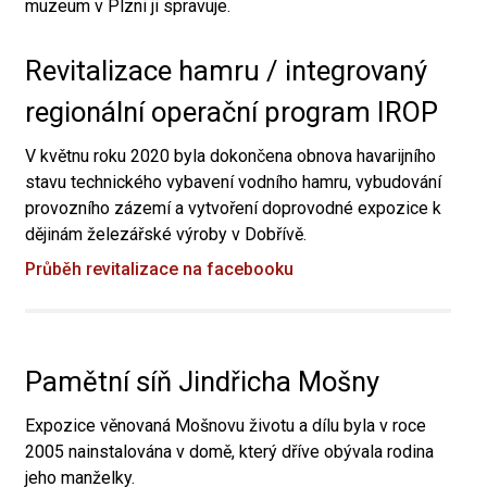
muzeum v Plzni ji spravuje.
Revitalizace hamru / integrovaný
regionální operační program IROP
V květnu roku 2020 byla dokončena obnova havarijního
stavu technického vybavení vodního hamru, vybudování
provozního zázemí a vytvoření doprovodné expozice k
dějinám železářské výroby v Dobřívě.
Průběh revitalizace na facebooku
Pamětní síň Jindřicha Mošny
Expozice věnovaná Mošnovu životu a dílu byla v roce
2005 nainstalována v domě, který dříve obývala rodina
jeho manželky.