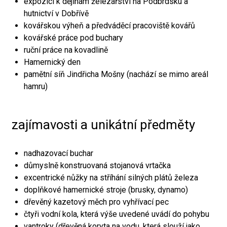
expozici k dějinám železářství na Podbrdsku a
hutnictví v Dobřívě
kovářskou výheň a předváděcí pracoviště kovářů
kovářské práce pod buchary
ruční práce na kovadlině
Hamernický den
pamětní síň Jindřicha Mošny (nachází se mimo areál
hamru)
zajímavosti a unikátní předměty
nadhazovací buchar
důmyslně konstruovaná stojanová vrtačka
excentrické nůžky na stříhání silných plátů železa
doplňkové hamernické stroje (brusky, dynamo)
dřevěný kazetový měch pro vyhřívací pec
čtyři vodní kola, která výše uvedené uvádí do pohybu
vantroky (dřevěná koryta na vodu, která slouží jako