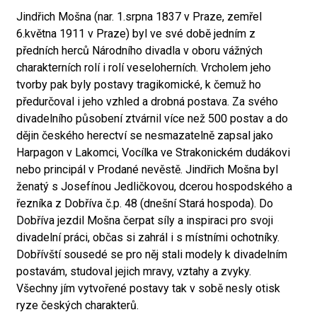
Jindřich Mošna (nar. 1.srpna 1837 v Praze, zemřel
6.května 1911 v Praze) byl ve své době jedním z
předních herců Národního divadla v oboru vážných
charakterních rolí i rolí veseloherních. Vrcholem jeho
tvorby pak byly postavy tragikomické, k čemuž ho
předurčoval i jeho vzhled a drobná postava. Za svého
divadelního působení ztvárnil více než 500 postav a do
dějin českého herectví se nesmazatelně zapsal jako
Harpagon v Lakomci, Vocílka ve Strakonickém dudákovi
nebo principál v Prodané nevěstě. Jindřich Mošna byl
ženatý s Josefínou Jedličkovou, dcerou hospodského a
řezníka z Dobříva č.p. 48 (dnešní Stará hospoda). Do
Dobříva jezdil Mošna čerpat síly a inspiraci pro svoji
divadelní práci, občas si zahrál i s místními ochotníky.
Dobřívští sousedé se pro něj stali modely k divadelním
postavám, studoval jejich mravy, vztahy a zvyky.
Všechny jím vytvořené postavy tak v sobě nesly otisk
ryze českých charakterů.