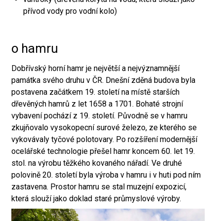
přívod vody pro vodní kolo)
o hamru
Dobřívský horní hamr je největší a nejvýznamnější
památka svého druhu v ČR. Dnešní zděná budova byla
postavena začátkem 19. století na místě starších
dřevěných hamrů z let 1658 a 1701. Bohaté strojní
vybavení pochází z 19. století. Původně se v hamru
zkujňovalo vysokopecní surové železo, ze kterého se
vykovávaly tyčové polotovary. Po rozšíření modernější
ocelářské technologie přešel hamr koncem 60. let 19.
stol. na výrobu těžkého kovaného nářadí. Ve druhé
polovině 20. století byla výroba v hamru i v huti pod ním
zastavena. Prostor hamru se stal muzejní expozicí,
která slouží jako doklad staré průmyslové výroby.