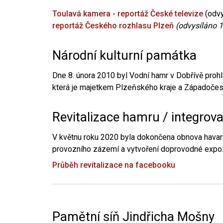
Toulavá kamera - reportáž České televize
(odvy
reportáž Českého rozhlasu Plzeň
(odvysíláno 1
Národní kulturní památka
Dne 8. února 2010 byl Vodní hamr v Dobřívě prohl
která je majetkem Plzeňského kraje a Západočesk
Revitalizace hamru / integrov
V květnu roku 2020 byla dokončena obnova havari
provozního zázemí a vytvoření doprovodné expoz
Průběh revitalizace na facebooku
Pamětní síň Jindřicha Mošny