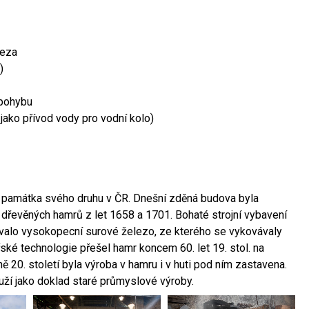
leza
)
 pohybu
 jako přívod vody pro vodní kolo)
ší památka svého druhu v ČR. Dnešní zděná budova byla
 dřevěných hamrů z let 1658 a 1701. Bohaté strojní vybavení
ovalo vysokopecní surové železo, ze kterého se vykovávaly
ské technologie přešel hamr koncem 60. let 19. stol. na
 20. století byla výroba v hamru i v huti pod ním zastavena.
ouží jako doklad staré průmyslové výroby.