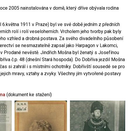
oce 2005 nainstalována v domě, který dříve obývala rodina
l 6.května 1911 v Praze) byl ve své době jedním z předních
ních rolí i rolí veseloherních. Vrcholem jeho tvorby pak byly
jeho vzhled a drobná postava. Za svého divadelního působení
 herectví se nesmazatelně zapsal jako Harpagon v Lakomci,
 v Prodané nevěstě. Jindřich Mošna byl ženatý s Josefínou
říva č.p. 48 (dnešní Stará hospoda). Do Dobříva jezdil Mošna
občas si zahrál i s místními ochotníky. Dobřívští sousedé se pro
 jejich mravy, vztahy a zvyky. Všechny jím vytvořené postavy
šna
(dokument ke stažení)