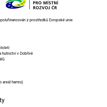
 spolufinancován z prostředků Evropské unie.
toletí
 hutnictví v Dobřívě
ářů
o areál hamru)
ty