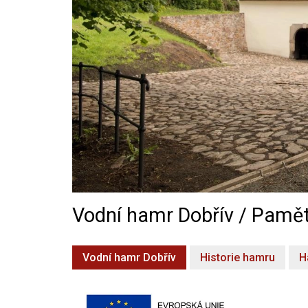
Vodní hamr Dobřív / Pamět
Vodní hamr Dobřív
Historie hamru
H