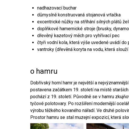
nadhazovací buchar
důmyslně konstruovaná stojanová vrtačka
excentrické nůžky na stříhání silných plátů že
doplňkové hamernické stroje (brusky, dynamo
dřevěný kazetový měch pro vyhřívací pec
čtyři vodní kola, která výše uvedené uvádí do
vantroky (dřevěná koryta na vodu, která slouží
o hamru
Dobřívský horní hamr je největší a nejvýznamněj
postavena začátkem 19. století na místě starších
pochází z 19. století. Původně se v hamru zkujň
tyčové polotovary. Po rozšíření modernější ocelář
výrobu těžkého kovaného nářadí. Ve druhé polovině
Prostor hamru se stal muzejní expozicí, která sl