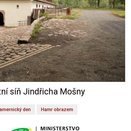
ní síň Jindřicha Mošny
amernický den
Hamr obrazem