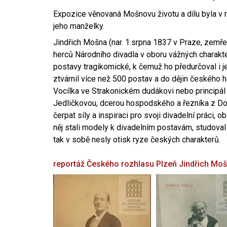
Expozice věnovaná Mošnovu životu a dílu byla v r
jeho manželky.
Jindřich Mošna (nar. 1.srpna 1837 v Praze, zemře
herců Národního divadla v oboru vážných charakter
postavy tragikomické, k čemuž ho předurčoval i 
ztvárnil více než 500 postav a do dějin českého
Vocílka ve Strakonickém dudákovi nebo principál
Jedličkovou, dcerou hospodského a řezníka z Dob
čerpat síly a inspiraci pro svoji divadelní práci, 
něj stali modely k divadelním postavám, studoval
tak v sobě nesly otisk ryze českých charakterů.
reportáž Českého rozhlasu Plzeň
Jindřich Mo