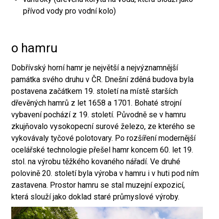
přívod vody pro vodní kolo)
o hamru
Dobřívský horní hamr je největší a nejvýznamnější
památka svého druhu v ČR. Dnešní zděná budova byla
postavena začátkem 19. století na místě starších
dřevěných hamrů z let 1658 a 1701. Bohaté strojní
vybavení pochází z 19. století. Původně se v hamru
zkujňovalo vysokopecní surové železo, ze kterého se
vykovávaly tyčové polotovary. Po rozšíření modernější
ocelářské technologie přešel hamr koncem 60. let 19.
stol. na výrobu těžkého kovaného nářadí. Ve druhé
polovině 20. století byla výroba v hamru i v huti pod ním
zastavena. Prostor hamru se stal muzejní expozicí,
která slouží jako doklad staré průmyslové výroby.