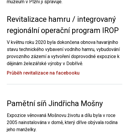
muzeum v Plzni ji spravuje.
Revitalizace hamru / integrovaný
regionální operační program IROP
V květnu roku 2020 byla dokončena obnova havarijního
stavu technického vybavení vodního hamru, vybudování
provozního zázemí a vytvoření doprovodné expozice k
dějinám železářské výroby v Dobřívě.
Průběh revitalizace na facebooku
Pamětní síň Jindřicha Mošny
Expozice věnovaná Mošnovu životu a dílu byla v roce
2005 nainstalována v domě, který dříve obývala rodina
jeho manželky.