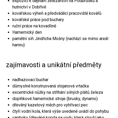
expozici k dějinám železářství na Podbrdsku a
hutnictví v Dobřívě
kovářskou výheň a předváděcí pracoviště kovářů
kovářské práce pod buchary
ruční práce na kovadlině
Hamernický den
pamětní síň Jindřicha Mošny (nachází se mimo areál
hamru)
zajímavosti a unikátní předměty
nadhazovací buchar
důmyslně konstruovaná stojanová vrtačka
excentrické nůžky na stříhání silných plátů železa
doplňkové hamernické stroje (brusky, dynamo)
dřevěný kazetový měch pro vyhřívací pec
čtyři vodní kola, která výše uvedené uvádí do pohybu
vantroky (dřevěná koryta na vodu, která slouží jako