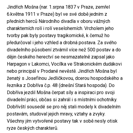
Jindřich Mošna (nar. 1.srpna 1837 v Praze, zemřel
6.května 1911 v Praze) byl ve své době jedním z
předních herců Národního divadla v oboru vážných
charakterních rolí i rolí veseloherních. Vrcholem jeho
tvorby pak byly postavy tragikomické, k čemuž ho
předurčoval i jeho vzhled a drobná postava. Za svého
divadelního působení ztvárnil více než 500 postav a do
dějin českého herectví se nesmazatelně zapsal jako
Harpagon v Lakomci, Vocílka ve Strakonickém dudákovi
nebo principál v Prodané nevěstě. Jindřich Mošna byl
ženatý s Josefínou Jedličkovou, dcerou hospodského a
řezníka z Dobříva č.p. 48 (dnešní Stará hospoda). Do
Dobříva jezdil Mošna čerpat síly a inspiraci pro svoji
divadelní práci, občas si zahrál i s místními ochotníky.
Dobřívští sousedé se pro něj stali modely k divadelním
postavám, studoval jejich mravy, vztahy a zvyky.
Všechny jím vytvořené postavy tak v sobě nesly otisk
ryze českých charakterů.