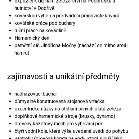
expozici k dějinám železářství na Podbrdsku a
hutnictví v Dobřívě
kovářskou výheň a předváděcí pracoviště kovářů
kovářské práce pod buchary
ruční práce na kovadlině
Hamernický den
pamětní síň Jindřicha Mošny (nachází se mimo areál
hamru)
zajímavosti a unikátní předměty
nadhazovací buchar
důmyslně konstruovaná stojanová vrtačka
excentrické nůžky na stříhání silných plátů železa
doplňkové hamernické stroje (brusky, dynamo)
dřevěný kazetový měch pro vyhřívací pec
čtyři vodní kola, která výše uvedené uvádí do pohybu
vantroky (dřevěná koryta na vodu, která slouží jako