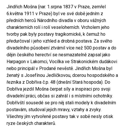
Jindřich Mošna (nar. 1.srpna 1837 v Praze, zemřel
6.května 1911 v Praze) byl ve své době jedním z
předních herců Národního divadla v oboru vážných
charakterních rolí i rolí veseloherních. Vrcholem jeho
tvorby pak byly postavy tragikomické, k čemuž ho
předurčoval i jeho vzhled a drobná postava. Za svého
divadelního působení ztvárnil více než 500 postav a do
dějin českého herectví se nesmazatelně zapsal jako
Harpagon v Lakomci, Vocílka ve Strakonickém dudákovi
nebo principál v Prodané nevěstě. Jindřich Mošna byl
ženatý s Josefínou Jedličkovou, dcerou hospodského a
řezníka z Dobříva č.p. 48 (dnešní Stará hospoda). Do
Dobříva jezdil Mošna čerpat síly a inspiraci pro svoji
divadelní práci, občas si zahrál i s místními ochotníky.
Dobřívští sousedé se pro něj stali modely k divadelním
postavám, studoval jejich mravy, vztahy a zvyky.
Všechny jím vytvořené postavy tak v sobě nesly otisk
ryze českých charakterů.