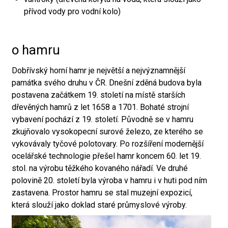
přívod vody pro vodní kolo)
o hamru
Dobřívský horní hamr je největší a nejvýznamnější
památka svého druhu v ČR. Dnešní zděná budova byla
postavena začátkem 19. století na místě starších
dřevěných hamrů z let 1658 a 1701. Bohaté strojní
vybavení pochází z 19. století. Původně se v hamru
zkujňovalo vysokopecní surové železo, ze kterého se
vykovávaly tyčové polotovary. Po rozšíření modernější
ocelářské technologie přešel hamr koncem 60. let 19.
stol. na výrobu těžkého kovaného nářadí. Ve druhé
polovině 20. století byla výroba v hamru i v huti pod ním
zastavena. Prostor hamru se stal muzejní expozicí,
která slouží jako doklad staré průmyslové výroby.