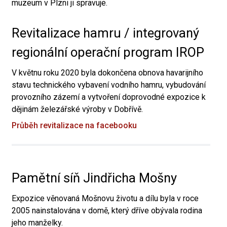
muzeum v Plzni ji spravuje.
Revitalizace hamru / integrovaný
regionální operační program IROP
V květnu roku 2020 byla dokončena obnova havarijního
stavu technického vybavení vodního hamru, vybudování
provozního zázemí a vytvoření doprovodné expozice k
dějinám železářské výroby v Dobřívě.
Průběh revitalizace na facebooku
Pamětní síň Jindřicha Mošny
Expozice věnovaná Mošnovu životu a dílu byla v roce
2005 nainstalována v domě, který dříve obývala rodina
jeho manželky.