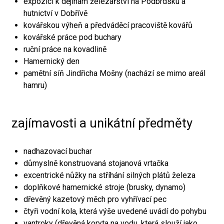
expozici k dějinám železářství na Podbrdsku a
hutnictví v Dobřívě
kovářskou výheň a předváděcí pracoviště kovářů
kovářské práce pod buchary
ruční práce na kovadlině
Hamernický den
pamětní síň Jindřicha Mošny (nachází se mimo areál
hamru)
zajímavosti a unikátní předměty
nadhazovací buchar
důmyslně konstruovaná stojanová vrtačka
excentrické nůžky na stříhání silných plátů železa
doplňkové hamernické stroje (brusky, dynamo)
dřevěný kazetový měch pro vyhřívací pec
čtyři vodní kola, která výše uvedené uvádí do pohybu
vantroky (dřevěná koryta na vodu, která slouží jako