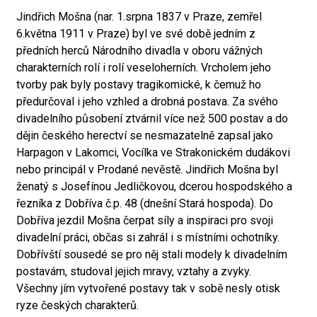
Jindřich Mošna (nar. 1.srpna 1837 v Praze, zemřel
6.května 1911 v Praze) byl ve své době jedním z
předních herců Národního divadla v oboru vážných
charakterních rolí i rolí veseloherních. Vrcholem jeho
tvorby pak byly postavy tragikomické, k čemuž ho
předurčoval i jeho vzhled a drobná postava. Za svého
divadelního působení ztvárnil více než 500 postav a do
dějin českého herectví se nesmazatelně zapsal jako
Harpagon v Lakomci, Vocílka ve Strakonickém dudákovi
nebo principál v Prodané nevěstě. Jindřich Mošna byl
ženatý s Josefínou Jedličkovou, dcerou hospodského a
řezníka z Dobříva č.p. 48 (dnešní Stará hospoda). Do
Dobříva jezdil Mošna čerpat síly a inspiraci pro svoji
divadelní práci, občas si zahrál i s místními ochotníky.
Dobřívští sousedé se pro něj stali modely k divadelním
postavám, studoval jejich mravy, vztahy a zvyky.
Všechny jím vytvořené postavy tak v sobě nesly otisk
ryze českých charakterů.