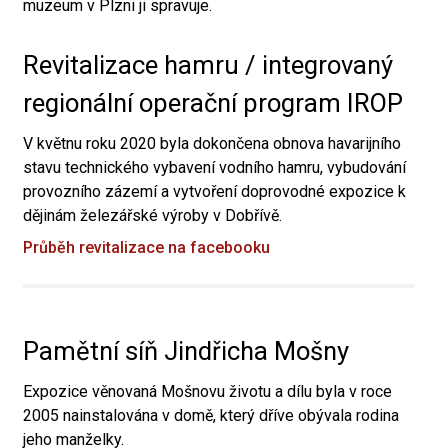
muzeum v Plzni ji spravuje.
Revitalizace hamru / integrovaný
regionální operační program IROP
V květnu roku 2020 byla dokončena obnova havarijního
stavu technického vybavení vodního hamru, vybudování
provozního zázemí a vytvoření doprovodné expozice k
dějinám železářské výroby v Dobřívě.
Průběh revitalizace na facebooku
Pamětní síň Jindřicha Mošny
Expozice věnovaná Mošnovu životu a dílu byla v roce
2005 nainstalována v domě, který dříve obývala rodina
jeho manželky.