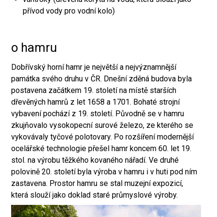
přívod vody pro vodní kolo)
o hamru
Dobřívský horní hamr je největší a nejvýznamnější
památka svého druhu v ČR. Dnešní zděná budova byla
postavena začátkem 19. století na místě starších
dřevěných hamrů z let 1658 a 1701. Bohaté strojní
vybavení pochází z 19. století. Původně se v hamru
zkujňovalo vysokopecní surové železo, ze kterého se
vykovávaly tyčové polotovary. Po rozšíření modernější
ocelářské technologie přešel hamr koncem 60. let 19.
stol. na výrobu těžkého kovaného nářadí. Ve druhé
polovině 20. století byla výroba v hamru i v huti pod ním
zastavena. Prostor hamru se stal muzejní expozicí,
která slouží jako doklad staré průmyslové výroby.