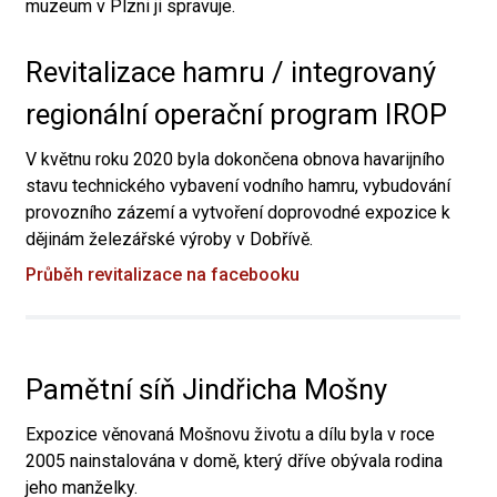
muzeum v Plzni ji spravuje.
Revitalizace hamru / integrovaný
regionální operační program IROP
V květnu roku 2020 byla dokončena obnova havarijního
stavu technického vybavení vodního hamru, vybudování
provozního zázemí a vytvoření doprovodné expozice k
dějinám železářské výroby v Dobřívě.
Průběh revitalizace na facebooku
Pamětní síň Jindřicha Mošny
Expozice věnovaná Mošnovu životu a dílu byla v roce
2005 nainstalována v domě, který dříve obývala rodina
jeho manželky.