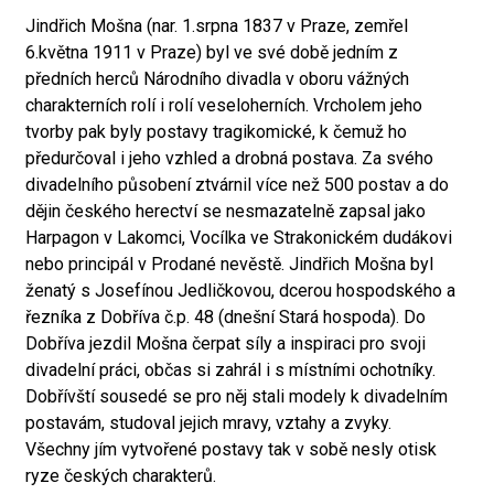
Jindřich Mošna (nar. 1.srpna 1837 v Praze, zemřel
6.května 1911 v Praze) byl ve své době jedním z
předních herců Národního divadla v oboru vážných
charakterních rolí i rolí veseloherních. Vrcholem jeho
tvorby pak byly postavy tragikomické, k čemuž ho
předurčoval i jeho vzhled a drobná postava. Za svého
divadelního působení ztvárnil více než 500 postav a do
dějin českého herectví se nesmazatelně zapsal jako
Harpagon v Lakomci, Vocílka ve Strakonickém dudákovi
nebo principál v Prodané nevěstě. Jindřich Mošna byl
ženatý s Josefínou Jedličkovou, dcerou hospodského a
řezníka z Dobříva č.p. 48 (dnešní Stará hospoda). Do
Dobříva jezdil Mošna čerpat síly a inspiraci pro svoji
divadelní práci, občas si zahrál i s místními ochotníky.
Dobřívští sousedé se pro něj stali modely k divadelním
postavám, studoval jejich mravy, vztahy a zvyky.
Všechny jím vytvořené postavy tak v sobě nesly otisk
ryze českých charakterů.