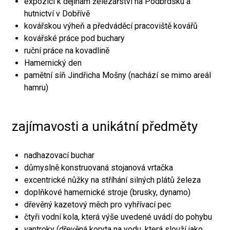
expozici k dějinám železářství na Podbrdsku a
hutnictví v Dobřívě
kovářskou výheň a předváděcí pracoviště kovářů
kovářské práce pod buchary
ruční práce na kovadlině
Hamernický den
pamětní síň Jindřicha Mošny (nachází se mimo areál
hamru)
zajímavosti a unikátní předměty
nadhazovací buchar
důmyslně konstruovaná stojanová vrtačka
excentrické nůžky na stříhání silných plátů železa
doplňkové hamernické stroje (brusky, dynamo)
dřevěný kazetový měch pro vyhřívací pec
čtyři vodní kola, která výše uvedené uvádí do pohybu
vantroky (dřevěná koryta na vodu, která slouží jako