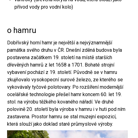
přívod vody pro vodní kolo)
o hamru
Dobřívský horní hamr je největší a nejvýznamnější
památka svého druhu v ČR. Dnešní zděná budova byla
postavena začátkem 19. století na místě starších
dřevěných hamrů z let 1658 a 1701. Bohaté strojní
vybavení pochází z 19. století. Původně se v hamru
zkujňovalo vysokopecní surové železo, ze kterého se
vykovávaly tyčové polotovary. Po rozšíření modernější
ocelářské technologie přešel hamr koncem 60. let 19.
stol. na výrobu těžkého kovaného nářadí. Ve druhé
polovině 20. století byla výroba v hamru i v huti pod ním
zastavena. Prostor hamru se stal muzejní expozicí,
která slouží jako doklad staré průmyslové výroby.