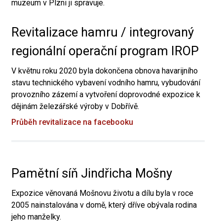
muzeum v Plzni ji spravuje.
Revitalizace hamru / integrovaný
regionální operační program IROP
V květnu roku 2020 byla dokončena obnova havarijního
stavu technického vybavení vodního hamru, vybudování
provozního zázemí a vytvoření doprovodné expozice k
dějinám železářské výroby v Dobřívě.
Průběh revitalizace na facebooku
Pamětní síň Jindřicha Mošny
Expozice věnovaná Mošnovu životu a dílu byla v roce
2005 nainstalována v domě, který dříve obývala rodina
jeho manželky.