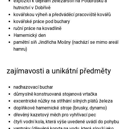
expozici k dějinám železářství na Podbrdsku a
hutnictví v Dobřívě
kovářskou výheň a předváděcí pracoviště kovářů
kovářské práce pod buchary
ruční práce na kovadlině
Hamernický den
pamětní síň Jindřicha Mošny (nachází se mimo areál
hamru)
zajímavosti a unikátní předměty
nadhazovací buchar
důmyslně konstruovaná stojanová vrtačka
excentrické nůžky na stříhání silných plátů železa
doplňkové hamernické stroje (brusky, dynamo)
dřevěný kazetový měch pro vyhřívací pec
čtyři vodní kola, která výše uvedené uvádí do pohybu
vantroky (dřevěná koryta na vodu, která slouží jako