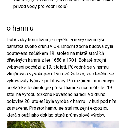
přívod vody pro vodní kolo)
o hamru
Dobřívský horní hamr je největší a nejvýznamnější
památka svého druhu v ČR. Dnešní zděná budova byla
postavena začátkem 19. století na místě starších
dřevěných hamrů z let 1658 a 1701. Bohaté strojní
vybavení pochází z 19. století. Původně se v hamru
zkujňovalo vysokopecní surové železo, ze kterého se
vykovávaly tyčové polotovary. Po rozšíření modernější
ocelářské technologie přešel hamr koncem 60. let 19.
stol. na výrobu těžkého kovaného nářadí. Ve druhé
polovině 20. století byla výroba v hamru i v huti pod ním
zastavena. Prostor hamru se stal muzejní expozicí,
která slouží jako doklad staré průmyslové výroby.