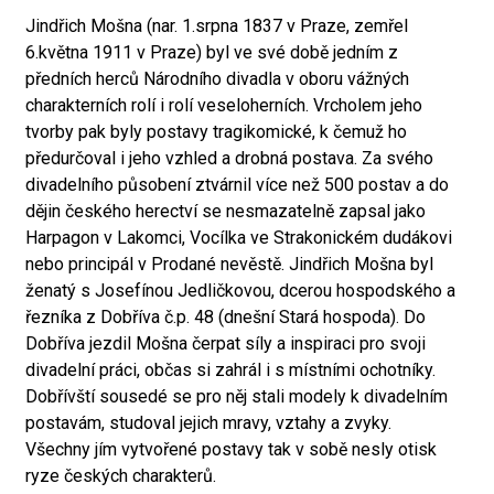
Jindřich Mošna (nar. 1.srpna 1837 v Praze, zemřel
6.května 1911 v Praze) byl ve své době jedním z
předních herců Národního divadla v oboru vážných
charakterních rolí i rolí veseloherních. Vrcholem jeho
tvorby pak byly postavy tragikomické, k čemuž ho
předurčoval i jeho vzhled a drobná postava. Za svého
divadelního působení ztvárnil více než 500 postav a do
dějin českého herectví se nesmazatelně zapsal jako
Harpagon v Lakomci, Vocílka ve Strakonickém dudákovi
nebo principál v Prodané nevěstě. Jindřich Mošna byl
ženatý s Josefínou Jedličkovou, dcerou hospodského a
řezníka z Dobříva č.p. 48 (dnešní Stará hospoda). Do
Dobříva jezdil Mošna čerpat síly a inspiraci pro svoji
divadelní práci, občas si zahrál i s místními ochotníky.
Dobřívští sousedé se pro něj stali modely k divadelním
postavám, studoval jejich mravy, vztahy a zvyky.
Všechny jím vytvořené postavy tak v sobě nesly otisk
ryze českých charakterů.