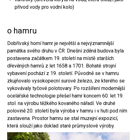
přívod vody pro vodní kolo)
o hamru
Dobřívský horní hamr je největší a nejvýznamnější
památka svého druhu v ČR. Dnešní zděná budova byla
postavena začátkem 19. století na místě starších
dřevěných hamrů z let 1658 a 1701. Bohaté strojní
vybavení pochází z 19. století. Původně se v hamru
zkujňovalo vysokopecní surové železo, ze kterého se
vykovávaly tyčové polotovary. Po rozšíření modernější
ocelářské technologie přešel hamr koncem 60. let 19.
stol. na výrobu těžkého kovaného nářadí. Ve druhé
polovině 20. století byla výroba v hamru i v huti pod ním
zastavena. Prostor hamru se stal muzejní expozicí,
která slouží jako doklad staré průmyslové výroby.