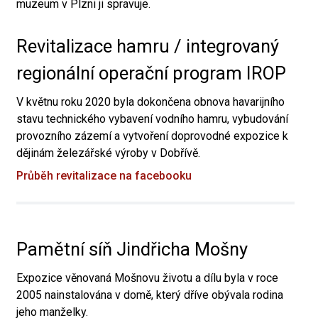
muzeum v Plzni ji spravuje.
Revitalizace hamru / integrovaný
regionální operační program IROP
V květnu roku 2020 byla dokončena obnova havarijního
stavu technického vybavení vodního hamru, vybudování
provozního zázemí a vytvoření doprovodné expozice k
dějinám železářské výroby v Dobřívě.
Průběh revitalizace na facebooku
Pamětní síň Jindřicha Mošny
Expozice věnovaná Mošnovu životu a dílu byla v roce
2005 nainstalována v domě, který dříve obývala rodina
jeho manželky.