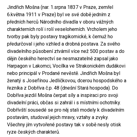
Jindřich Mošna (nar. 1.srpna 1837 v Praze, zemřel
6.května 1911 v Praze) byl ve své době jedním z
předních herců Národního divadla v oboru vážných
charakterních rolí i rolí veseloherních. Vrcholem jeho
tvorby pak byly postavy tragikomické, k čemuž ho
předurčoval i jeho vzhled a drobná postava. Za svého
divadelního působení ztvárnil více než 500 postav a do
dějin českého herectví se nesmazatelně zapsal jako
Harpagon v Lakomci, Vocílka ve Strakonickém dudákovi
nebo principál v Prodané nevěstě. Jindřich Mošna byl
ženatý s Josefínou Jedličkovou, dcerou hospodského a
řezníka z Dobříva č.p. 48 (dnešní Stará hospoda). Do
Dobříva jezdil Mošna čerpat síly a inspiraci pro svoji
divadelní práci, občas si zahrál i s místními ochotníky.
Dobřívští sousedé se pro něj stali modely k divadelním
postavám, studoval jejich mravy, vztahy a zvyky.
Všechny jím vytvořené postavy tak v sobě nesly otisk
ryze českých charakterů.