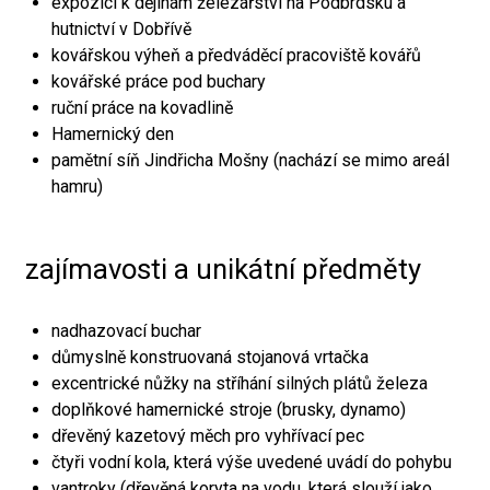
expozici k dějinám železářství na Podbrdsku a
hutnictví v Dobřívě
kovářskou výheň a předváděcí pracoviště kovářů
kovářské práce pod buchary
ruční práce na kovadlině
Hamernický den
pamětní síň Jindřicha Mošny (nachází se mimo areál
hamru)
zajímavosti a unikátní předměty
nadhazovací buchar
důmyslně konstruovaná stojanová vrtačka
excentrické nůžky na stříhání silných plátů železa
doplňkové hamernické stroje (brusky, dynamo)
dřevěný kazetový měch pro vyhřívací pec
čtyři vodní kola, která výše uvedené uvádí do pohybu
vantroky (dřevěná koryta na vodu, která slouží jako