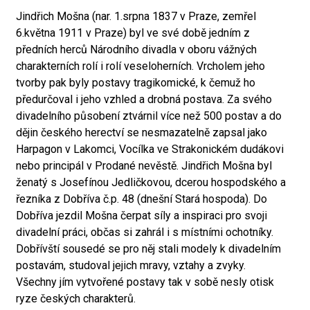
Jindřich Mošna (nar. 1.srpna 1837 v Praze, zemřel
6.května 1911 v Praze) byl ve své době jedním z
předních herců Národního divadla v oboru vážných
charakterních rolí i rolí veseloherních. Vrcholem jeho
tvorby pak byly postavy tragikomické, k čemuž ho
předurčoval i jeho vzhled a drobná postava. Za svého
divadelního působení ztvárnil více než 500 postav a do
dějin českého herectví se nesmazatelně zapsal jako
Harpagon v Lakomci, Vocílka ve Strakonickém dudákovi
nebo principál v Prodané nevěstě. Jindřich Mošna byl
ženatý s Josefínou Jedličkovou, dcerou hospodského a
řezníka z Dobříva č.p. 48 (dnešní Stará hospoda). Do
Dobříva jezdil Mošna čerpat síly a inspiraci pro svoji
divadelní práci, občas si zahrál i s místními ochotníky.
Dobřívští sousedé se pro něj stali modely k divadelním
postavám, studoval jejich mravy, vztahy a zvyky.
Všechny jím vytvořené postavy tak v sobě nesly otisk
ryze českých charakterů.