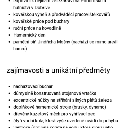
expozici k dějinám železářství na Podbrdsku a
hutnictví v Dobřívě
kovářskou výheň a předváděcí pracoviště kovářů
kovářské práce pod buchary
ruční práce na kovadlině
Hamernický den
pamětní síň Jindřicha Mošny (nachází se mimo areál
hamru)
zajímavosti a unikátní předměty
nadhazovací buchar
důmyslně konstruovaná stojanová vrtačka
excentrické nůžky na stříhání silných plátů železa
doplňkové hamernické stroje (brusky, dynamo)
dřevěný kazetový měch pro vyhřívací pec
čtyři vodní kola, která výše uvedené uvádí do pohybu
vantroky (dřevěná koryta na vodu, která slouží jako