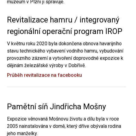
muzeum v Plzni ji spravuje.
Revitalizace hamru / integrovaný
regionální operační program IROP
V květnu roku 2020 byla dokončena obnova havarijního
stavu technického vybavení vodního hamru, vybudování
provozního zázemí a vytvoření doprovodné expozice k
dějinám železářské výroby v Dobřívě.
Průběh revitalizace na facebooku
Pamětní síň Jindřicha Mošny
Expozice věnovaná Mošnovu životu a dílu byla v roce
2005 nainstalována v domě, který dříve obývala rodina
jeho manželky.