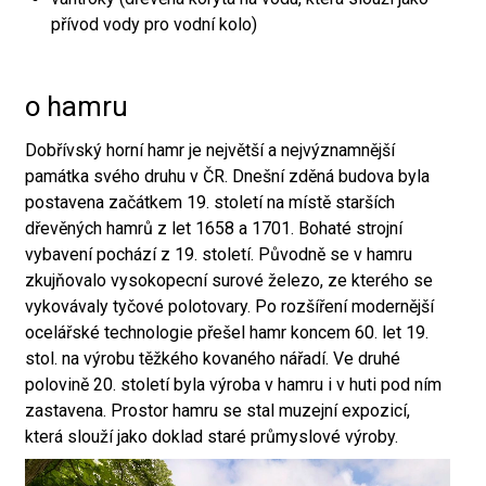
přívod vody pro vodní kolo)
o hamru
Dobřívský horní hamr je největší a nejvýznamnější
památka svého druhu v ČR. Dnešní zděná budova byla
postavena začátkem 19. století na místě starších
dřevěných hamrů z let 1658 a 1701. Bohaté strojní
vybavení pochází z 19. století. Původně se v hamru
zkujňovalo vysokopecní surové železo, ze kterého se
vykovávaly tyčové polotovary. Po rozšíření modernější
ocelářské technologie přešel hamr koncem 60. let 19.
stol. na výrobu těžkého kovaného nářadí. Ve druhé
polovině 20. století byla výroba v hamru i v huti pod ním
zastavena. Prostor hamru se stal muzejní expozicí,
která slouží jako doklad staré průmyslové výroby.