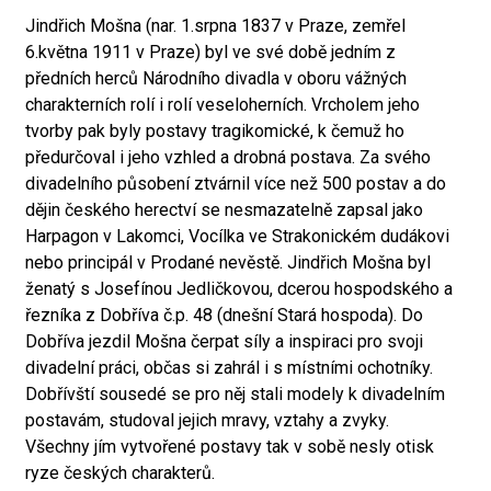
Jindřich Mošna (nar. 1.srpna 1837 v Praze, zemřel
6.května 1911 v Praze) byl ve své době jedním z
předních herců Národního divadla v oboru vážných
charakterních rolí i rolí veseloherních. Vrcholem jeho
tvorby pak byly postavy tragikomické, k čemuž ho
předurčoval i jeho vzhled a drobná postava. Za svého
divadelního působení ztvárnil více než 500 postav a do
dějin českého herectví se nesmazatelně zapsal jako
Harpagon v Lakomci, Vocílka ve Strakonickém dudákovi
nebo principál v Prodané nevěstě. Jindřich Mošna byl
ženatý s Josefínou Jedličkovou, dcerou hospodského a
řezníka z Dobříva č.p. 48 (dnešní Stará hospoda). Do
Dobříva jezdil Mošna čerpat síly a inspiraci pro svoji
divadelní práci, občas si zahrál i s místními ochotníky.
Dobřívští sousedé se pro něj stali modely k divadelním
postavám, studoval jejich mravy, vztahy a zvyky.
Všechny jím vytvořené postavy tak v sobě nesly otisk
ryze českých charakterů.