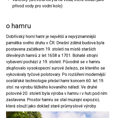
přívod vody pro vodní kolo)
o hamru
Dobřívský horní hamr je největší a nejvýznamnější
památka svého druhu v ČR. Dnešní zděná budova byla
postavena začátkem 19. století na místě starších
dřevěných hamrů z let 1658 a 1701. Bohaté strojní
vybavení pochází z 19. století. Původně se v hamru
zkujňovalo vysokopecní surové železo, ze kterého se
vykovávaly tyčové polotovary. Po rozšíření modernější
ocelářské technologie přešel hamr koncem 60. let 19.
stol. na výrobu těžkého kovaného nářadí. Ve druhé
polovině 20. století byla výroba v hamru i v huti pod ním
zastavena. Prostor hamru se stal muzejní expozicí,
která slouží jako doklad staré průmyslové výroby.