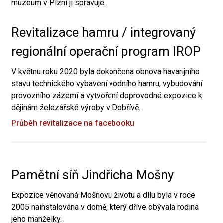
muzeum v Plzni ji spravuje.
Revitalizace hamru / integrovaný
regionální operační program IROP
V květnu roku 2020 byla dokončena obnova havarijního
stavu technického vybavení vodního hamru, vybudování
provozního zázemí a vytvoření doprovodné expozice k
dějinám železářské výroby v Dobřívě.
Průběh revitalizace na facebooku
Pamětní síň Jindřicha Mošny
Expozice věnovaná Mošnovu životu a dílu byla v roce
2005 nainstalována v domě, který dříve obývala rodina
jeho manželky.