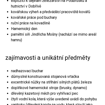
expozici k dějinám železářství na Podbrdsku a
hutnictví v Dobřívě
kovářskou výheň a předváděcí pracoviště kovářů
kovářské práce pod buchary
ruční práce na kovadlině
Hamernický den
pamětní síň Jindřicha Mošny (nachází se mimo areál
hamru)
zajímavosti a unikátní předměty
nadhazovací buchar
důmyslně konstruovaná stojanová vrtačka
excentrické nůžky na stříhání silných plátů železa
doplňkové hamernické stroje (brusky, dynamo)
dřevěný kazetový měch pro vyhřívací pec
čtyři vodní kola, která výše uvedené uvádí do pohybu
vantroky (dřevěná koryta na vodu, která slouží jako