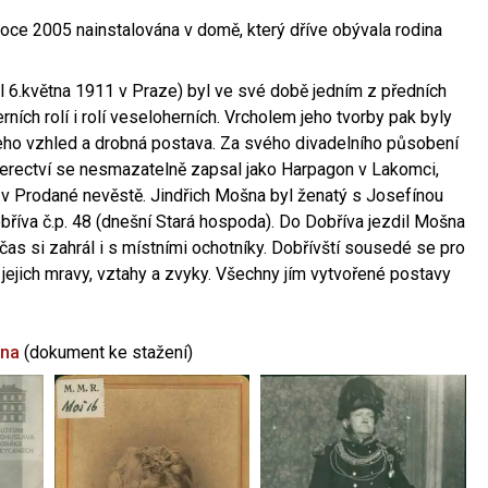
oce 2005 nainstalována v domě, který dříve obývala rodina
l 6.května 1911 v Praze) byl ve své době jedním z předních
ních rolí i rolí veseloherních. Vrcholem jeho tvorby pak byly
jeho vzhled a drobná postava. Za svého divadelního působení
 herectví se nesmazatelně zapsal jako Harpagon v Lakomci,
 v Prodané nevěstě. Jindřich Mošna byl ženatý s Josefínou
říva č.p. 48 (dnešní Stará hospoda). Do Dobříva jezdil Mošna
občas si zahrál i s místními ochotníky. Dobřívští sousedé se pro
 jejich mravy, vztahy a zvyky. Všechny jím vytvořené postavy
šna
(dokument ke stažení)