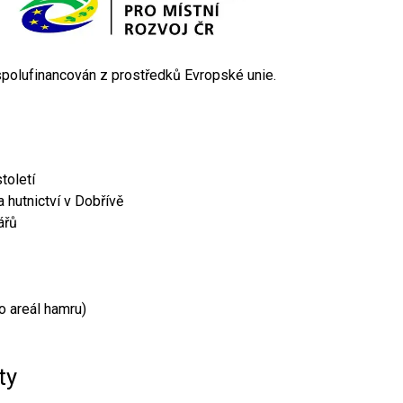
 spolufinancován z prostředků Evropské unie.
toletí
 hutnictví v Dobřívě
ářů
o areál hamru)
ty