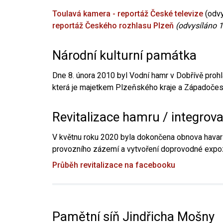
Toulavá kamera - reportáž České televize
(odvy
reportáž Českého rozhlasu Plzeň
(odvysíláno 1
Národní kulturní památka
Dne 8. února 2010 byl Vodní hamr v Dobřívě prohl
která je majetkem Plzeňského kraje a Západočesk
Revitalizace hamru / integrov
V květnu roku 2020 byla dokončena obnova havari
provozního zázemí a vytvoření doprovodné expoz
Průběh revitalizace na facebooku
Pamětní síň Jindřicha Mošny