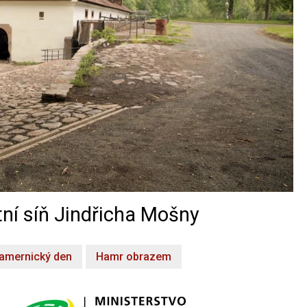
ní síň Jindřicha Mošny
amernický den
Hamr obrazem