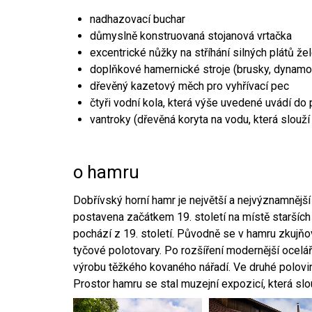
nadhazovací buchar
důmyslně konstruovaná stojanová vrtačka
excentrické nůžky na stříhání silných plátů že
doplňkové hamernické stroje (brusky, dynamo
dřevěný kazetový měch pro vyhřívací pec
čtyři vodní kola, která výše uvedené uvádí do
vantroky (dřevěná koryta na vodu, která slouží
o hamru
Dobřívský horní hamr je největší a nejvýznamněj
postavena začátkem 19. století na místě starších
pochází z 19. století. Původně se v hamru zkujň
tyčové polotovary. Po rozšíření modernější ocelář
výrobu těžkého kovaného nářadí. Ve druhé polovině
Prostor hamru se stal muzejní expozicí, která sl