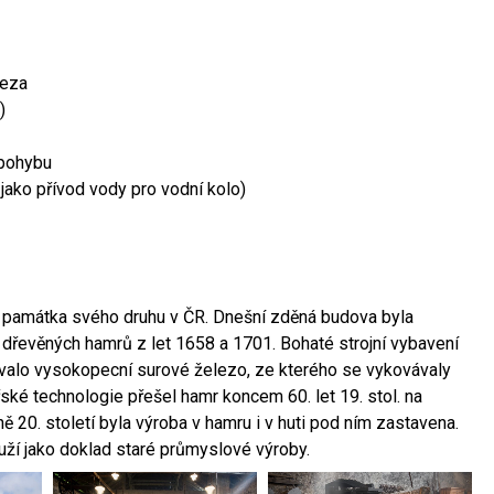
leza
)
 pohybu
 jako přívod vody pro vodní kolo)
ší památka svého druhu v ČR. Dnešní zděná budova byla
 dřevěných hamrů z let 1658 a 1701. Bohaté strojní vybavení
ovalo vysokopecní surové železo, ze kterého se vykovávaly
ské technologie přešel hamr koncem 60. let 19. stol. na
 20. století byla výroba v hamru i v huti pod ním zastavena.
ouží jako doklad staré průmyslové výroby.