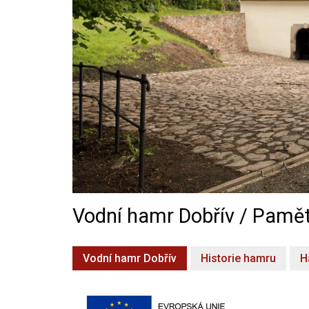
Vodní hamr Dobřív / Pamět
Vodní hamr Dobřív
Historie hamru
H