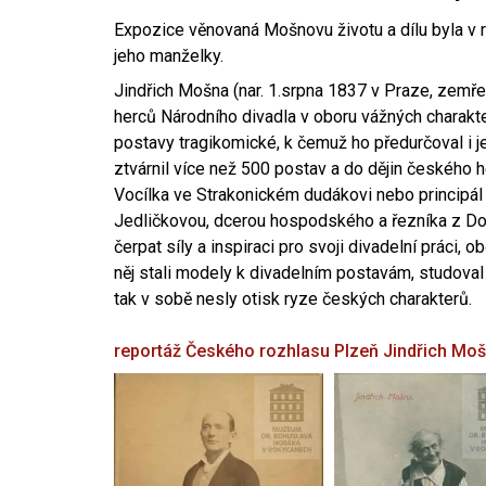
Expozice věnovaná Mošnovu životu a dílu byla v r
jeho manželky.
Jindřich Mošna (nar. 1.srpna 1837 v Praze, zemře
herců Národního divadla v oboru vážných charakter
postavy tragikomické, k čemuž ho předurčoval i 
ztvárnil více než 500 postav a do dějin českého
Vocílka ve Strakonickém dudákovi nebo principál
Jedličkovou, dcerou hospodského a řezníka z Dob
čerpat síly a inspiraci pro svoji divadelní práci, 
něj stali modely k divadelním postavám, studoval
tak v sobě nesly otisk ryze českých charakterů.
reportáž Českého rozhlasu Plzeň
Jindřich Mo