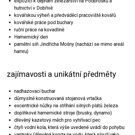
expozici k dějinám železářství na Podbrdsku a
hutnictví v Dobřívě
kovářskou výheň a předváděcí pracoviště kovářů
kovářské práce pod buchary
ruční práce na kovadlině
Hamernický den
pamětní síň Jindřicha Mošny (nachází se mimo areál
hamru)
zajímavosti a unikátní předměty
nadhazovací buchar
důmyslně konstruovaná stojanová vrtačka
excentrické nůžky na stříhání silných plátů železa
doplňkové hamernické stroje (brusky, dynamo)
dřevěný kazetový měch pro vyhřívací pec
čtyři vodní kola, která výše uvedené uvádí do pohybu
vantroky (dřevěná koryta na vodu, která slouží jako