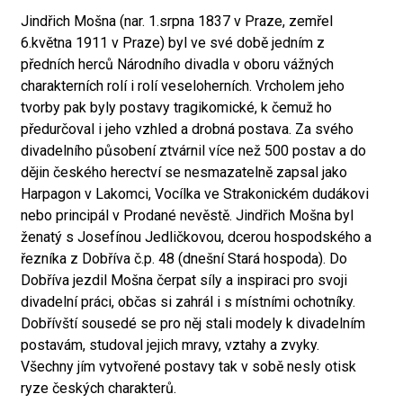
Jindřich Mošna (nar. 1.srpna 1837 v Praze, zemřel
6.května 1911 v Praze) byl ve své době jedním z
předních herců Národního divadla v oboru vážných
charakterních rolí i rolí veseloherních. Vrcholem jeho
tvorby pak byly postavy tragikomické, k čemuž ho
předurčoval i jeho vzhled a drobná postava. Za svého
divadelního působení ztvárnil více než 500 postav a do
dějin českého herectví se nesmazatelně zapsal jako
Harpagon v Lakomci, Vocílka ve Strakonickém dudákovi
nebo principál v Prodané nevěstě. Jindřich Mošna byl
ženatý s Josefínou Jedličkovou, dcerou hospodského a
řezníka z Dobříva č.p. 48 (dnešní Stará hospoda). Do
Dobříva jezdil Mošna čerpat síly a inspiraci pro svoji
divadelní práci, občas si zahrál i s místními ochotníky.
Dobřívští sousedé se pro něj stali modely k divadelním
postavám, studoval jejich mravy, vztahy a zvyky.
Všechny jím vytvořené postavy tak v sobě nesly otisk
ryze českých charakterů.