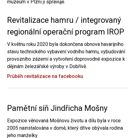
muzeum v Plzni ji spravuje.
Revitalizace hamru / integrovaný
regionální operační program IROP
V květnu roku 2020 byla dokončena obnova havarijního
stavu technického vybavení vodního hamru, vybudování
provozního zázemí a vytvoření doprovodné expozice k
dějinám železářské výroby v Dobřívě.
Průběh revitalizace na facebooku
Pamětní síň Jindřicha Mošny
Expozice věnovaná Mošnovu životu a dílu byla v roce
2005 nainstalována v domě, který dříve obývala rodina
jeho manželky.