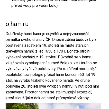
přívod vody pro vodní kolo)
o hamru
Dobřívský horní hamr je největší a nejvýznamnější
památka svého druhu v ČR. Dnešní zděná budova byla
postavena začátkem 19. století na místě starších
dřevěných hamrů z let 1658 a 1701. Bohaté strojní
vybavení pochází z 19. století. Původně se v hamru
zkujňovalo vysokopecní surové železo, ze kterého se
vykovávaly tyčové polotovary. Po rozšíření modernější
ocelářské technologie přešel hamr koncem 60. let 19.
stol. na výrobu těžkého kovaného nářadí. Ve druhé
polovině 20. století byla výroba v hamru i v huti pod ním
zastavena. Prostor hamru se stal muzejní expozicí,
která slouží jako doklad staré průmyslové výroby.