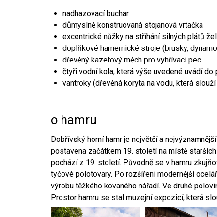
nadhazovací buchar
důmyslně konstruovaná stojanová vrtačka
excentrické nůžky na stříhání silných plátů že
doplňkové hamernické stroje (brusky, dynamo
dřevěný kazetový měch pro vyhřívací pec
čtyři vodní kola, která výše uvedené uvádí do
vantroky (dřevěná koryta na vodu, která slouží
o hamru
Dobřívský horní hamr je největší a nejvýznamněj
postavena začátkem 19. století na místě starších
pochází z 19. století. Původně se v hamru zkujň
tyčové polotovary. Po rozšíření modernější ocelář
výrobu těžkého kovaného nářadí. Ve druhé polovině
Prostor hamru se stal muzejní expozicí, která sl