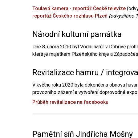
Toulavá kamera - reportáž České televize
(odvy
reportáž Českého rozhlasu Plzeň
(odvysíláno 1
Národní kulturní památka
Dne 8. února 2010 byl Vodní hamr v Dobřívě prohl
která je majetkem Plzeňského kraje a Západočesk
Revitalizace hamru / integrov
V květnu roku 2020 byla dokončena obnova havari
provozního zázemí a vytvoření doprovodné expoz
Průběh revitalizace na facebooku
Pamětní síň Jindřicha Mošny