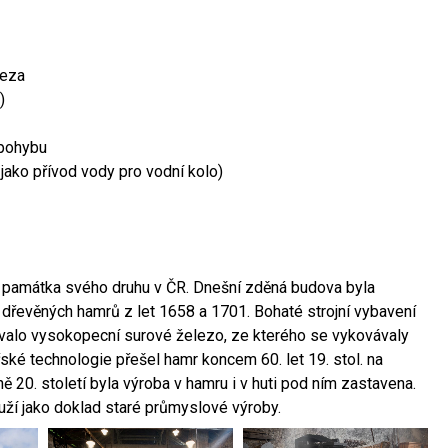
leza
)
 pohybu
 jako přívod vody pro vodní kolo)
ší památka svého druhu v ČR. Dnešní zděná budova byla
 dřevěných hamrů z let 1658 a 1701. Bohaté strojní vybavení
ovalo vysokopecní surové železo, ze kterého se vykovávaly
ské technologie přešel hamr koncem 60. let 19. stol. na
 20. století byla výroba v hamru i v huti pod ním zastavena.
ouží jako doklad staré průmyslové výroby.