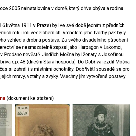
oce 2005 nainstalována v domě, který dříve obývala rodina
l 6.května 1911 v Praze) byl ve své době jedním z předních
ních rolí i rolí veseloherních. Vrcholem jeho tvorby pak byly
jeho vzhled a drobná postava. Za svého divadelního působení
 herectví se nesmazatelně zapsal jako Harpagon v Lakomci,
 v Prodané nevěstě. Jindřich Mošna byl ženatý s Josefínou
říva č.p. 48 (dnešní Stará hospoda). Do Dobříva jezdil Mošna
občas si zahrál i s místními ochotníky. Dobřívští sousedé se pro
 jejich mravy, vztahy a zvyky. Všechny jím vytvořené postavy
šna
(dokument ke stažení)