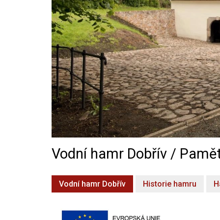
Vodní hamr Dobřív / Pamět
Vodní hamr Dobřív
Historie hamru
H