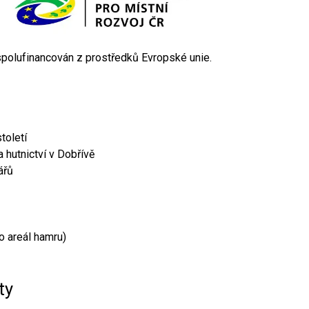
 spolufinancován z prostředků Evropské unie.
toletí
 hutnictví v Dobřívě
ářů
o areál hamru)
ty