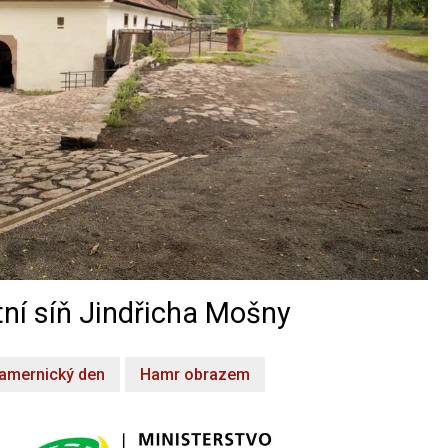
ní síň Jindřicha Mošny
amernický den
Hamr obrazem