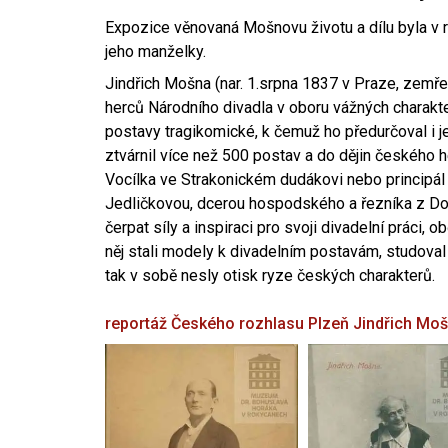
Expozice věnovaná Mošnovu životu a dílu byla v r
jeho manželky.
Jindřich Mošna (nar. 1.srpna 1837 v Praze, zemře
herců Národního divadla v oboru vážných charakter
postavy tragikomické, k čemuž ho předurčoval i 
ztvárnil více než 500 postav a do dějin českého
Vocílka ve Strakonickém dudákovi nebo principál
Jedličkovou, dcerou hospodského a řezníka z Dob
čerpat síly a inspiraci pro svoji divadelní práci, 
něj stali modely k divadelním postavám, studoval
tak v sobě nesly otisk ryze českých charakterů.
reportáž Českého rozhlasu Plzeň
Jindřich Mo