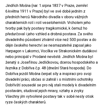
Jindřich Mošna (nar. 1.srpna 1837 v Praze, zemřel
6.května 1911 v Praze) byl ve své době jedním z
předních herců Národního divadla v oboru vážných
charakterních rolí i rolí veseloherních. Vrcholem jeho
tvorby pak byly postavy tragikomické, k čemuž ho
předurčoval i jeho vzhled a drobná postava. Za svého
divadelního působení ztvárnil více než 500 postav a do
dějin českého herectví se nesmazatelně zapsal jako
Harpagon v Lakomci, Vocílka ve Strakonickém dudákovi
nebo principál v Prodané nevěstě. Jindřich Mošna byl
ženatý s Josefínou Jedličkovou, dcerou hospodského a
řezníka z Dobříva č.p. 48 (dnešní Stará hospoda). Do
Dobříva jezdil Mošna čerpat síly a inspiraci pro svoji
divadelní práci, občas si zahrál i s místními ochotníky.
Dobřívští sousedé se pro něj stali modely k divadelním
postavám, studoval jejich mravy, vztahy a zvyky.
Všechny jím vytvořené postavy tak v sobě nesly otisk
ryze českých charakterů.