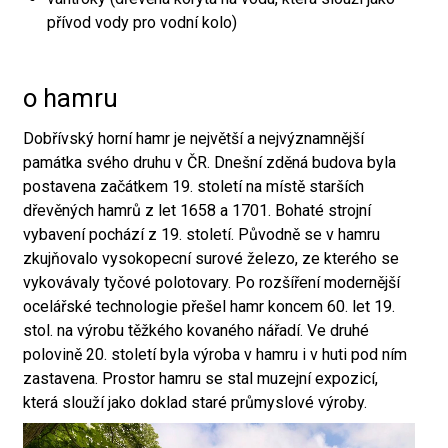
přívod vody pro vodní kolo)
o hamru
Dobřívský horní hamr je největší a nejvýznamnější
památka svého druhu v ČR. Dnešní zděná budova byla
postavena začátkem 19. století na místě starších
dřevěných hamrů z let 1658 a 1701. Bohaté strojní
vybavení pochází z 19. století. Původně se v hamru
zkujňovalo vysokopecní surové železo, ze kterého se
vykovávaly tyčové polotovary. Po rozšíření modernější
ocelářské technologie přešel hamr koncem 60. let 19.
stol. na výrobu těžkého kovaného nářadí. Ve druhé
polovině 20. století byla výroba v hamru i v huti pod ním
zastavena. Prostor hamru se stal muzejní expozicí,
která slouží jako doklad staré průmyslové výroby.