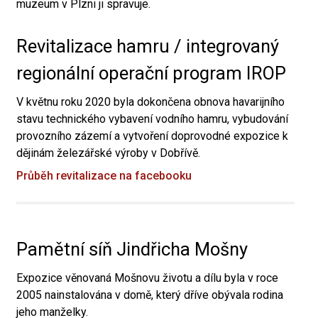
muzeum v Plzni ji spravuje.
Revitalizace hamru / integrovaný
regionální operační program IROP
V květnu roku 2020 byla dokončena obnova havarijního
stavu technického vybavení vodního hamru, vybudování
provozního zázemí a vytvoření doprovodné expozice k
dějinám železářské výroby v Dobřívě.
Průběh revitalizace na facebooku
Pamětní síň Jindřicha Mošny
Expozice věnovaná Mošnovu životu a dílu byla v roce
2005 nainstalována v domě, který dříve obývala rodina
jeho manželky.