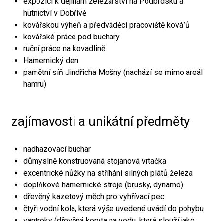
expozici k dějinám železářství na Podbrdsku a
hutnictví v Dobřívě
kovářskou výheň a předváděcí pracoviště kovářů
kovářské práce pod buchary
ruční práce na kovadlině
Hamernický den
pamětní síň Jindřicha Mošny (nachází se mimo areál
hamru)
zajímavosti a unikátní předměty
nadhazovací buchar
důmyslně konstruovaná stojanová vrtačka
excentrické nůžky na stříhání silných plátů železa
doplňkové hamernické stroje (brusky, dynamo)
dřevěný kazetový měch pro vyhřívací pec
čtyři vodní kola, která výše uvedené uvádí do pohybu
vantroky (dřevěná koryta na vodu, která slouží jako