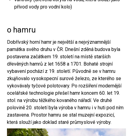
přívod vody pro vodní kolo)
o hamru
Dobřívský horní hamr je největší a nejvýznamnější
památka svého druhu v ČR. Dnešní zděná budova byla
postavena začátkem 19. století na místě starších
dřevěných hamrů z let 1658 a 1701. Bohaté strojní
vybavení pochází z 19. století. Původně se v hamru
zkujňovalo vysokopecní surové železo, ze kterého se
vykovávaly tyčové polotovary. Po rozšíření modernější
ocelářské technologie přešel hamr koncem 60. let 19.
stol. na výrobu těžkého kovaného nářadí. Ve druhé
polovině 20. století byla výroba v hamru i v huti pod ním
zastavena. Prostor hamru se stal muzejní expozicí,
která slouží jako doklad staré průmyslové výroby.