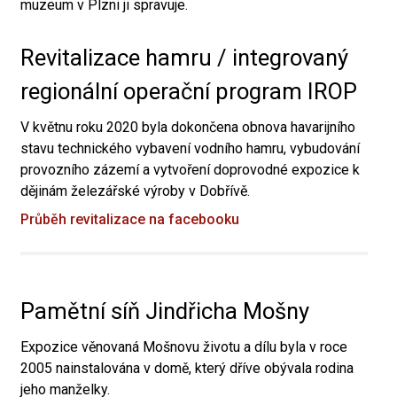
muzeum v Plzni ji spravuje.
Revitalizace hamru / integrovaný
regionální operační program IROP
V květnu roku 2020 byla dokončena obnova havarijního
stavu technického vybavení vodního hamru, vybudování
provozního zázemí a vytvoření doprovodné expozice k
dějinám železářské výroby v Dobřívě.
Průběh revitalizace na facebooku
Pamětní síň Jindřicha Mošny
Expozice věnovaná Mošnovu životu a dílu byla v roce
2005 nainstalována v domě, který dříve obývala rodina
jeho manželky.