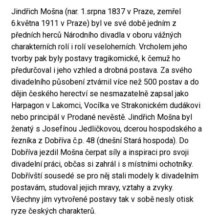
Jindřich Mošna (nar. 1.srpna 1837 v Praze, zemřel
6.května 1911 v Praze) byl ve své době jedním z
předních herců Národního divadla v oboru vážných
charakterních rolí i rolí veseloherních. Vrcholem jeho
tvorby pak byly postavy tragikomické, k čemuž ho
předurčoval i jeho vzhled a drobná postava. Za svého
divadelního působení ztvárnil více než 500 postav a do
dějin českého herectví se nesmazatelně zapsal jako
Harpagon v Lakomci, Vocílka ve Strakonickém dudákovi
nebo principál v Prodané nevěstě. Jindřich Mošna byl
ženatý s Josefínou Jedličkovou, dcerou hospodského a
řezníka z Dobříva č.p. 48 (dnešní Stará hospoda). Do
Dobříva jezdil Mošna čerpat síly a inspiraci pro svoji
divadelní práci, občas si zahrál i s místními ochotníky.
Dobřívští sousedé se pro něj stali modely k divadelním
postavám, studoval jejich mravy, vztahy a zvyky.
Všechny jím vytvořené postavy tak v sobě nesly otisk
ryze českých charakterů.