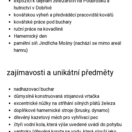
expozici k dějinám železářství na Podbrdsku a
hutnictví v Dobřívě
kovářskou výheň a předváděcí pracoviště kovářů
kovářské práce pod buchary
ruční práce na kovadlině
Hamernický den
pamětní síň Jindřicha Mošny (nachází se mimo areál
hamru)
zajímavosti a unikátní předměty
nadhazovací buchar
důmyslně konstruovaná stojanová vrtačka
excentrické nůžky na stříhání silných plátů železa
doplňkové hamernické stroje (brusky, dynamo)
dřevěný kazetový měch pro vyhřívací pec
čtyři vodní kola, která výše uvedené uvádí do pohybu
vantroky (dřevěná koryta na vodu, která slouží jako