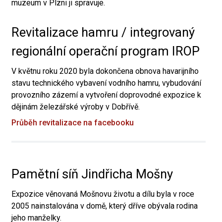
muzeum v Plzni ji spravuje.
Revitalizace hamru / integrovaný
regionální operační program IROP
V květnu roku 2020 byla dokončena obnova havarijního
stavu technického vybavení vodního hamru, vybudování
provozního zázemí a vytvoření doprovodné expozice k
dějinám železářské výroby v Dobřívě.
Průběh revitalizace na facebooku
Pamětní síň Jindřicha Mošny
Expozice věnovaná Mošnovu životu a dílu byla v roce
2005 nainstalována v domě, který dříve obývala rodina
jeho manželky.