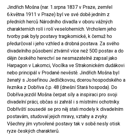
Jindřich Mošna (nar. 1.srpna 1837 v Praze, zemřel
6.května 1911 v Praze) byl ve své době jedním z
předních herců Národního divadla v oboru vážných
charakterních rolí i rolí veseloherních. Vrcholem jeho
tvorby pak byly postavy tragikomické, k čemuž ho
předurčoval i jeho vzhled a drobná postava. Za svého
divadelního působení ztvárnil více než 500 postav a do
dějin českého herectví se nesmazatelně zapsal jako
Harpagon v Lakomci, Vocílka ve Strakonickém dudákovi
nebo principál v Prodané nevěstě. Jindřich Mošna byl
ženatý s Josefínou Jedličkovou, dcerou hospodského a
řezníka z Dobříva č.p. 48 (dnešní Stará hospoda). Do
Dobříva jezdil Mošna čerpat síly a inspiraci pro svoji
divadelní práci, občas si zahrál i s místními ochotníky.
Dobřívští sousedé se pro něj stali modely k divadelním
postavám, studoval jejich mravy, vztahy a zvyky.
Všechny jím vytvořené postavy tak v sobě nesly otisk
ryze českých charakterů.