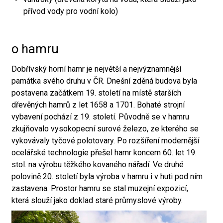
přívod vody pro vodní kolo)
o hamru
Dobřívský horní hamr je největší a nejvýznamnější
památka svého druhu v ČR. Dnešní zděná budova byla
postavena začátkem 19. století na místě starších
dřevěných hamrů z let 1658 a 1701. Bohaté strojní
vybavení pochází z 19. století. Původně se v hamru
zkujňovalo vysokopecní surové železo, ze kterého se
vykovávaly tyčové polotovary. Po rozšíření modernější
ocelářské technologie přešel hamr koncem 60. let 19.
stol. na výrobu těžkého kovaného nářadí. Ve druhé
polovině 20. století byla výroba v hamru i v huti pod ním
zastavena. Prostor hamru se stal muzejní expozicí,
která slouží jako doklad staré průmyslové výroby.