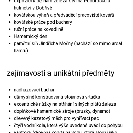
expozici k dějinám železářství na Podbrdsku a
hutnictví v Dobřívě
kovářskou výheň a předváděcí pracoviště kovářů
kovářské práce pod buchary
ruční práce na kovadlině
Hamernický den
pamětní síň Jindřicha Mošny (nachází se mimo areál
hamru)
zajímavosti a unikátní předměty
nadhazovací buchar
důmyslně konstruovaná stojanová vrtačka
excentrické nůžky na stříhání silných plátů železa
doplňkové hamernické stroje (brusky, dynamo)
dřevěný kazetový měch pro vyhřívací pec
čtyři vodní kola, která výše uvedené uvádí do pohybu
vantroky (dřevěná koryta na vodu, která slouží jako