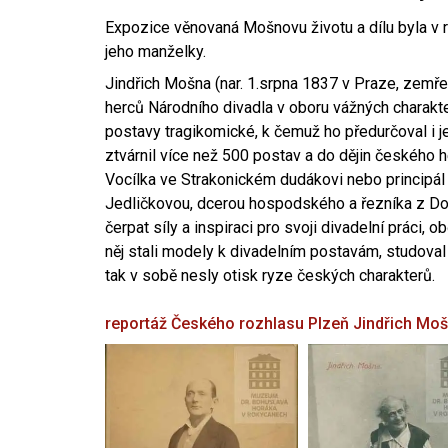
Expozice věnovaná Mošnovu životu a dílu byla v r
jeho manželky.
Jindřich Mošna (nar. 1.srpna 1837 v Praze, zemře
herců Národního divadla v oboru vážných charakter
postavy tragikomické, k čemuž ho předurčoval i 
ztvárnil více než 500 postav a do dějin českého
Vocílka ve Strakonickém dudákovi nebo principál
Jedličkovou, dcerou hospodského a řezníka z Dob
čerpat síly a inspiraci pro svoji divadelní práci, 
něj stali modely k divadelním postavám, studoval
tak v sobě nesly otisk ryze českých charakterů.
reportáž Českého rozhlasu Plzeň
Jindřich Mo