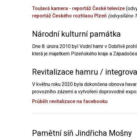
Toulavá kamera - reportáž České televize
(odvy
reportáž Českého rozhlasu Plzeň
(odvysíláno 1
Národní kulturní památka
Dne 8. února 2010 byl Vodní hamr v Dobřívě prohl
která je majetkem Plzeňského kraje a Západočesk
Revitalizace hamru / integrov
V květnu roku 2020 byla dokončena obnova havari
provozního zázemí a vytvoření doprovodné expoz
Průběh revitalizace na facebooku
Pamětní síň Jindřicha Mošny