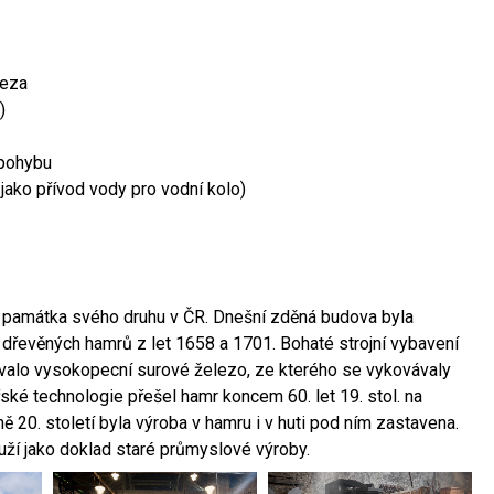
leza
)
 pohybu
 jako přívod vody pro vodní kolo)
ší památka svého druhu v ČR. Dnešní zděná budova byla
 dřevěných hamrů z let 1658 a 1701. Bohaté strojní vybavení
ovalo vysokopecní surové železo, ze kterého se vykovávaly
ské technologie přešel hamr koncem 60. let 19. stol. na
 20. století byla výroba v hamru i v huti pod ním zastavena.
ouží jako doklad staré průmyslové výroby.