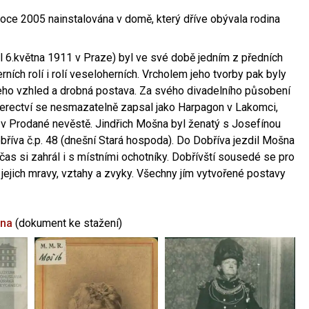
oce 2005 nainstalována v domě, který dříve obývala rodina
l 6.května 1911 v Praze) byl ve své době jedním z předních
ních rolí i rolí veseloherních. Vrcholem jeho tvorby pak byly
jeho vzhled a drobná postava. Za svého divadelního působení
 herectví se nesmazatelně zapsal jako Harpagon v Lakomci,
 v Prodané nevěstě. Jindřich Mošna byl ženatý s Josefínou
říva č.p. 48 (dnešní Stará hospoda). Do Dobříva jezdil Mošna
občas si zahrál i s místními ochotníky. Dobřívští sousedé se pro
 jejich mravy, vztahy a zvyky. Všechny jím vytvořené postavy
šna
(dokument ke stažení)