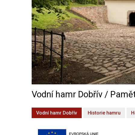
Vodní hamr Dobřív / Pamět
Vodní hamr Dobřív
Historie hamru
H