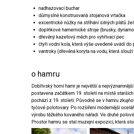
nadhazovací buchar
důmyslně konstruovaná stojanová vrtačka
excentrické nůžky na stříhání silných plátů že
doplňkové hamernické stroje (brusky, dynamo
dřevěný kazetový měch pro vyhřívací pec
čtyři vodní kola, která výše uvedené uvádí do
vantroky (dřevěná koryta na vodu, která slouží
o hamru
Dobřívský horní hamr je největší a nejvýznamněj
postavena začátkem 19. století na místě starších
pochází z 19. století. Původně se v hamru zkujň
tyčové polotovary. Po rozšíření modernější ocelář
výrobu těžkého kovaného nářadí. Ve druhé polovině
Prostor hamru se stal muzejní expozicí, která sl