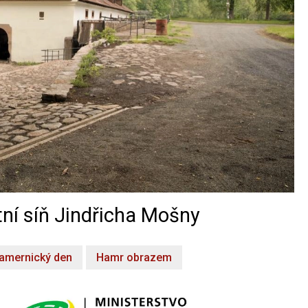
ní síň Jindřicha Mošny
amernický den
Hamr obrazem