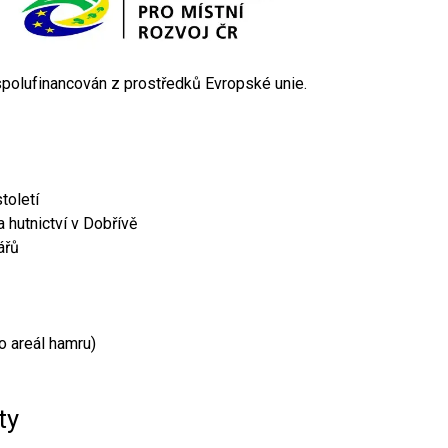
 spolufinancován z prostředků Evropské unie.
toletí
 hutnictví v Dobřívě
ářů
o areál hamru)
ty