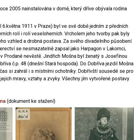
oce 2005 nainstalována v domě, který dříve obývala rodina
l 6.května 1911 v Praze) byl ve své době jedním z předních
ních rolí i rolí veseloherních. Vrcholem jeho tvorby pak byly
jeho vzhled a drobná postava. Za svého divadelního působení
 herectví se nesmazatelně zapsal jako Harpagon v Lakomci,
 v Prodané nevěstě. Jindřich Mošna byl ženatý s Josefínou
říva č.p. 48 (dnešní Stará hospoda). Do Dobříva jezdil Mošna
občas si zahrál i s místními ochotníky. Dobřívští sousedé se pro
 jejich mravy, vztahy a zvyky. Všechny jím vytvořené postavy
šna
(dokument ke stažení)