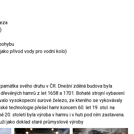
leza
)
 pohybu
 jako přívod vody pro vodní kolo)
ší památka svého druhu v ČR. Dnešní zděná budova byla
 dřevěných hamrů z let 1658 a 1701. Bohaté strojní vybavení
ovalo vysokopecní surové železo, ze kterého se vykovávaly
ské technologie přešel hamr koncem 60. let 19. stol. na
 20. století byla výroba v hamru i v huti pod ním zastavena.
ouží jako doklad staré průmyslové výroby.