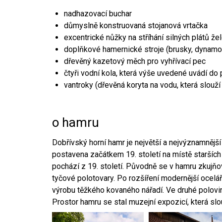
nadhazovací buchar
důmyslně konstruovaná stojanová vrtačka
excentrické nůžky na stříhání silných plátů že
doplňkové hamernické stroje (brusky, dynamo
dřevěný kazetový měch pro vyhřívací pec
čtyři vodní kola, která výše uvedené uvádí do
vantroky (dřevěná koryta na vodu, která slouží
o hamru
Dobřívský horní hamr je největší a nejvýznamněj
postavena začátkem 19. století na místě starších
pochází z 19. století. Původně se v hamru zkujň
tyčové polotovary. Po rozšíření modernější ocelář
výrobu těžkého kovaného nářadí. Ve druhé polovině
Prostor hamru se stal muzejní expozicí, která sl