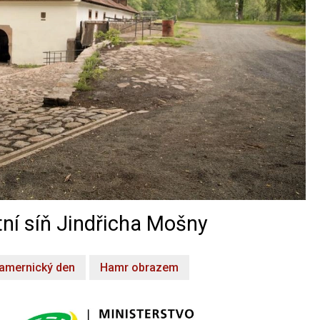
ní síň Jindřicha Mošny
amernický den
Hamr obrazem