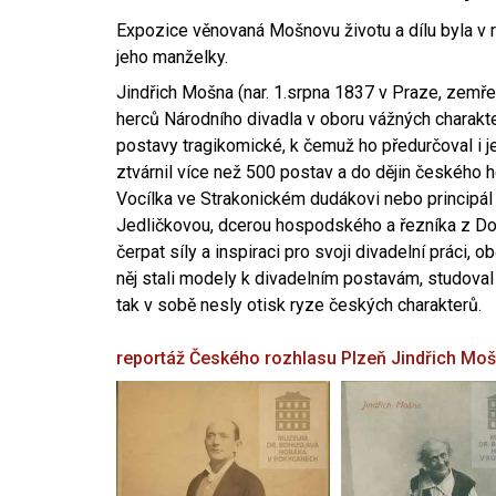
Expozice věnovaná Mošnovu životu a dílu byla v r
jeho manželky.
Jindřich Mošna (nar. 1.srpna 1837 v Praze, zemře
herců Národního divadla v oboru vážných charakter
postavy tragikomické, k čemuž ho předurčoval i 
ztvárnil více než 500 postav a do dějin českého
Vocílka ve Strakonickém dudákovi nebo principál
Jedličkovou, dcerou hospodského a řezníka z Dob
čerpat síly a inspiraci pro svoji divadelní práci, 
něj stali modely k divadelním postavám, studoval
tak v sobě nesly otisk ryze českých charakterů.
reportáž Českého rozhlasu Plzeň
Jindřich Mo