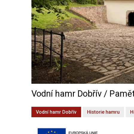
Vodní hamr Dobřív / Pamět
Vodní hamr Dobřív
Historie hamru
H