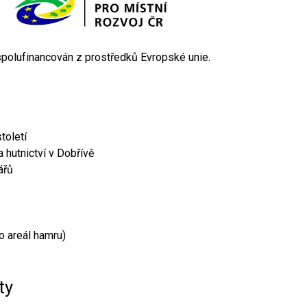
 spolufinancován z prostředků Evropské unie.
toletí
 hutnictví v Dobřívě
ářů
o areál hamru)
ty