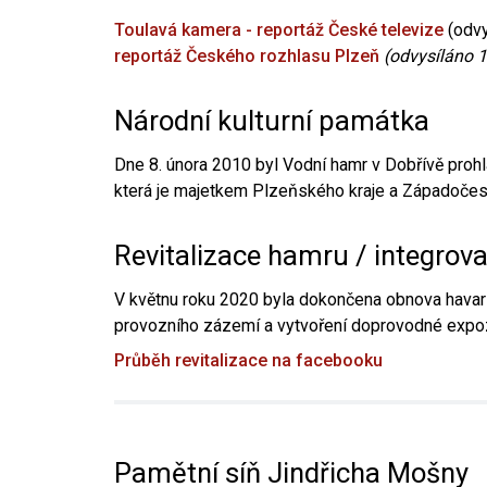
Toulavá kamera - reportáž České televize
(odvy
reportáž Českého rozhlasu Plzeň
(odvysíláno 1
Národní kulturní památka
Dne 8. února 2010 byl Vodní hamr v Dobřívě prohl
která je majetkem Plzeňského kraje a Západočesk
Revitalizace hamru / integrov
V květnu roku 2020 byla dokončena obnova havari
provozního zázemí a vytvoření doprovodné expoz
Průběh revitalizace na facebooku
Pamětní síň Jindřicha Mošny