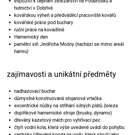
expozici k dějinám železářství na Podbrdsku a
hutnictví v Dobřívě
kovářskou výheň a předváděcí pracoviště kovářů
kovářské práce pod buchary
ruční práce na kovadlině
Hamernický den
pamětní síň Jindřicha Mošny (nachází se mimo areál
hamru)
zajímavosti a unikátní předměty
nadhazovací buchar
důmyslně konstruovaná stojanová vrtačka
excentrické nůžky na stříhání silných plátů železa
doplňkové hamernické stroje (brusky, dynamo)
dřevěný kazetový měch pro vyhřívací pec
čtyři vodní kola, která výše uvedené uvádí do pohybu
vantroky (dřevěná koryta na vodu, která slouží jako