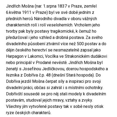
Jindřich Mošna (nar. 1.srpna 1837 v Praze, zemřel
6.května 1911 v Praze) byl ve své době jedním z
předních herců Národního divadla v oboru vážných
charakterních rolí i rolí veseloherních. Vrcholem jeho
tvorby pak byly postavy tragikomické, k čemuž ho
předurčoval i jeho vzhled a drobná postava. Za svého
divadelního působení ztvárnil více než 500 postav a do
dějin českého herectví se nesmazatelně zapsal jako
Harpagon v Lakomci, Vocílka ve Strakonickém dudákovi
nebo principál v Prodané nevěstě. Jindřich Mošna byl
ženatý s Josefínou Jedličkovou, dcerou hospodského a
řezníka z Dobříva č.p. 48 (dnešní Stará hospoda). Do
Dobříva jezdil Mošna čerpat síly a inspiraci pro svoji
divadelní práci, občas si zahrál i s místními ochotníky.
Dobřívští sousedé se pro něj stali modely k divadelním
postavám, studoval jejich mravy, vztahy a zvyky.
Všechny jím vytvořené postavy tak v sobě nesly otisk
ryze českých charakterů.