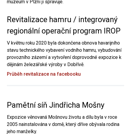
muzeum v Plzni ji spravuje.
Revitalizace hamru / integrovaný
regionální operační program IROP
V květnu roku 2020 byla dokončena obnova havarijního
stavu technického vybavení vodního hamru, vybudování
provozního zázemí a vytvoření doprovodné expozice k
dějinám železářské výroby v Dobřívě.
Průběh revitalizace na facebooku
Pamětní síň Jindřicha Mošny
Expozice věnovaná Mošnovu životu a dílu byla v roce
2005 nainstalována v domě, který dříve obývala rodina
jeho manželky.