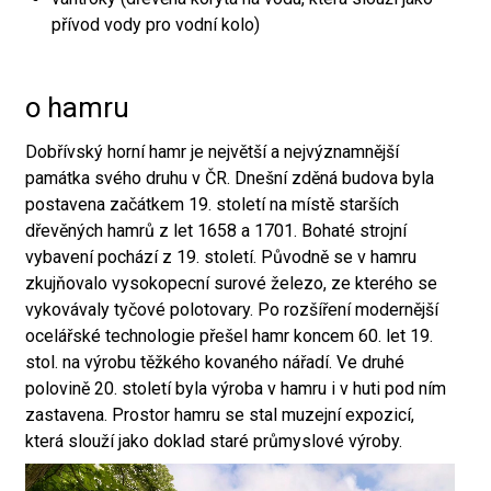
přívod vody pro vodní kolo)
o hamru
Dobřívský horní hamr je největší a nejvýznamnější
památka svého druhu v ČR. Dnešní zděná budova byla
postavena začátkem 19. století na místě starších
dřevěných hamrů z let 1658 a 1701. Bohaté strojní
vybavení pochází z 19. století. Původně se v hamru
zkujňovalo vysokopecní surové železo, ze kterého se
vykovávaly tyčové polotovary. Po rozšíření modernější
ocelářské technologie přešel hamr koncem 60. let 19.
stol. na výrobu těžkého kovaného nářadí. Ve druhé
polovině 20. století byla výroba v hamru i v huti pod ním
zastavena. Prostor hamru se stal muzejní expozicí,
která slouží jako doklad staré průmyslové výroby.