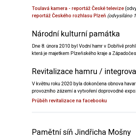
Toulavá kamera - reportáž České televize
(odvy
reportáž Českého rozhlasu Plzeň
(odvysíláno 1
Národní kulturní památka
Dne 8. února 2010 byl Vodní hamr v Dobřívě prohl
která je majetkem Plzeňského kraje a Západočesk
Revitalizace hamru / integrov
V květnu roku 2020 byla dokončena obnova havari
provozního zázemí a vytvoření doprovodné expoz
Průběh revitalizace na facebooku
Pamětní síň Jindřicha Mošny