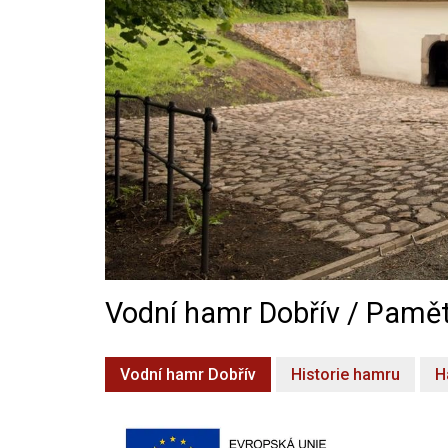
Vodní hamr Dobřív / Pamět
Vodní hamr Dobřív
Historie hamru
H