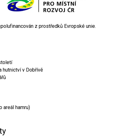
 spolufinancován z prostředků Evropské unie.
toletí
 hutnictví v Dobřívě
ářů
o areál hamru)
ty