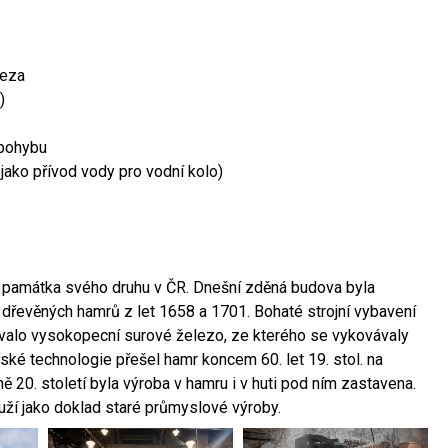
leza
)
 pohybu
 jako přívod vody pro vodní kolo)
ší památka svého druhu v ČR. Dnešní zděná budova byla
 dřevěných hamrů z let 1658 a 1701. Bohaté strojní vybavení
ovalo vysokopecní surové železo, ze kterého se vykovávaly
ské technologie přešel hamr koncem 60. let 19. stol. na
 20. století byla výroba v hamru i v huti pod ním zastavena.
ouží jako doklad staré průmyslové výroby.