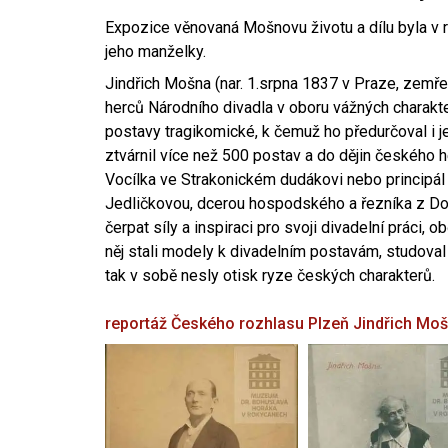
Expozice věnovaná Mošnovu životu a dílu byla v r
jeho manželky.
Jindřich Mošna (nar. 1.srpna 1837 v Praze, zemře
herců Národního divadla v oboru vážných charakter
postavy tragikomické, k čemuž ho předurčoval i 
ztvárnil více než 500 postav a do dějin českého
Vocílka ve Strakonickém dudákovi nebo principál
Jedličkovou, dcerou hospodského a řezníka z Dob
čerpat síly a inspiraci pro svoji divadelní práci, 
něj stali modely k divadelním postavám, studoval
tak v sobě nesly otisk ryze českých charakterů.
reportáž Českého rozhlasu Plzeň
Jindřich Mo