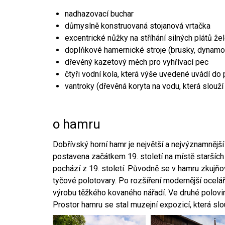
nadhazovací buchar
důmyslně konstruovaná stojanová vrtačka
excentrické nůžky na stříhání silných plátů že
doplňkové hamernické stroje (brusky, dynamo
dřevěný kazetový měch pro vyhřívací pec
čtyři vodní kola, která výše uvedené uvádí do
vantroky (dřevěná koryta na vodu, která slouží
o hamru
Dobřívský horní hamr je největší a nejvýznamněj
postavena začátkem 19. století na místě starších
pochází z 19. století. Původně se v hamru zkujň
tyčové polotovary. Po rozšíření modernější ocelář
výrobu těžkého kovaného nářadí. Ve druhé polovině
Prostor hamru se stal muzejní expozicí, která sl