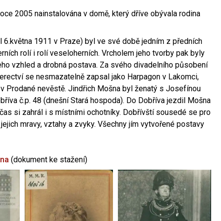
oce 2005 nainstalována v domě, který dříve obývala rodina
l 6.května 1911 v Praze) byl ve své době jedním z předních
ních rolí i rolí veseloherních. Vrcholem jeho tvorby pak byly
jeho vzhled a drobná postava. Za svého divadelního působení
 herectví se nesmazatelně zapsal jako Harpagon v Lakomci,
 v Prodané nevěstě. Jindřich Mošna byl ženatý s Josefínou
říva č.p. 48 (dnešní Stará hospoda). Do Dobříva jezdil Mošna
občas si zahrál i s místními ochotníky. Dobřívští sousedé se pro
 jejich mravy, vztahy a zvyky. Všechny jím vytvořené postavy
šna
(dokument ke stažení)