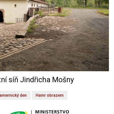
ní síň Jindřicha Mošny
amernický den
Hamr obrazem