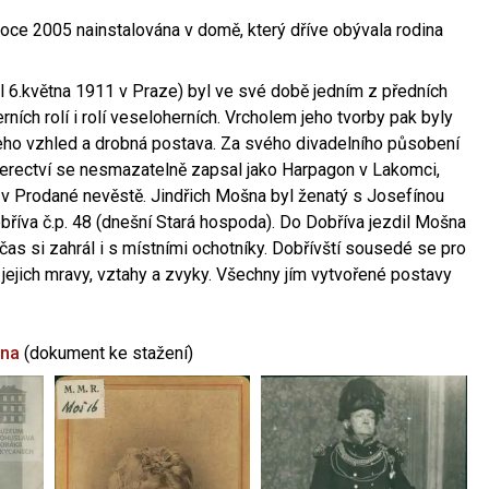
oce 2005 nainstalována v domě, který dříve obývala rodina
l 6.května 1911 v Praze) byl ve své době jedním z předních
ních rolí i rolí veseloherních. Vrcholem jeho tvorby pak byly
jeho vzhled a drobná postava. Za svého divadelního působení
 herectví se nesmazatelně zapsal jako Harpagon v Lakomci,
 v Prodané nevěstě. Jindřich Mošna byl ženatý s Josefínou
říva č.p. 48 (dnešní Stará hospoda). Do Dobříva jezdil Mošna
občas si zahrál i s místními ochotníky. Dobřívští sousedé se pro
 jejich mravy, vztahy a zvyky. Všechny jím vytvořené postavy
šna
(dokument ke stažení)