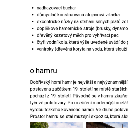
nadhazovací buchar
důmyslně konstruovaná stojanová vrtačka
excentrické nůžky na stříhání silných plátů že
doplňkové hamernické stroje (brusky, dynamo
dřevěný kazetový měch pro vyhřívací pec
čtyři vodní kola, která výše uvedené uvádí do
vantroky (dřevěná koryta na vodu, která slouží
o hamru
Dobřívský horní hamr je největší a nejvýznamněj
postavena začátkem 19. století na místě starších
pochází z 19. století. Původně se v hamru zkujň
tyčové polotovary. Po rozšíření modernější ocelář
výrobu těžkého kovaného nářadí. Ve druhé polovině
Prostor hamru se stal muzejní expozicí, která sl