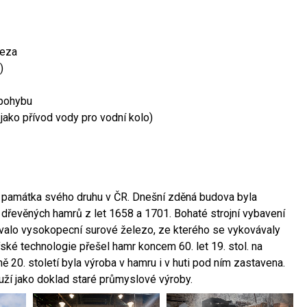
leza
)
 pohybu
 jako přívod vody pro vodní kolo)
ší památka svého druhu v ČR. Dnešní zděná budova byla
 dřevěných hamrů z let 1658 a 1701. Bohaté strojní vybavení
ovalo vysokopecní surové železo, ze kterého se vykovávaly
ské technologie přešel hamr koncem 60. let 19. stol. na
 20. století byla výroba v hamru i v huti pod ním zastavena.
ouží jako doklad staré průmyslové výroby.