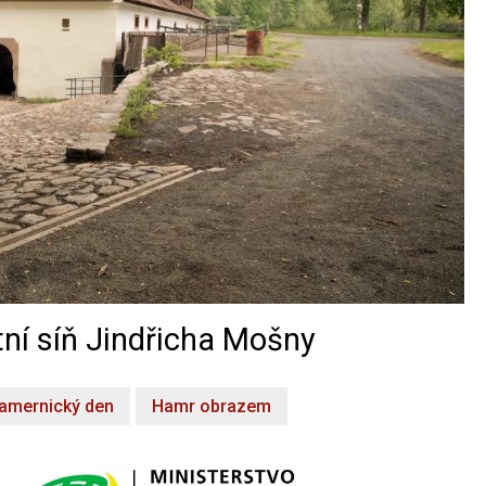
ní síň Jindřicha Mošny
amernický den
Hamr obrazem