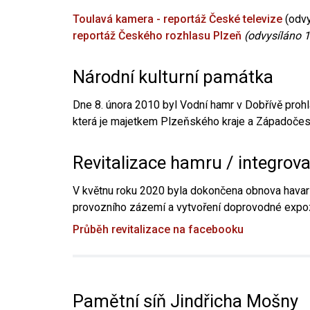
Toulavá kamera - reportáž České televize
(odvy
reportáž Českého rozhlasu Plzeň
(odvysíláno 1
Národní kulturní památka
Dne 8. února 2010 byl Vodní hamr v Dobřívě prohl
která je majetkem Plzeňského kraje a Západočesk
Revitalizace hamru / integrov
V květnu roku 2020 byla dokončena obnova havari
provozního zázemí a vytvoření doprovodné expoz
Průběh revitalizace na facebooku
Pamětní síň Jindřicha Mošny