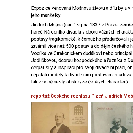
Expozice věnovaná Mošnovu životu a dílu byla v r
jeho manželky.
Jindřich Mošna (nar. 1.srpna 1837 v Praze, zemře
herců Národního divadla v oboru vážných charakter
postavy tragikomické, k čemuž ho předurčoval i 
ztvárnil více než 500 postav a do dějin českého
Vocílka ve Strakonickém dudákovi nebo principál
Jedličkovou, dcerou hospodského a řezníka z Dob
čerpat síly a inspiraci pro svoji divadelní práci, 
něj stali modely k divadelním postavám, studoval
tak v sobě nesly otisk ryze českých charakterů.
reportáž Českého rozhlasu Plzeň
Jindřich Mo