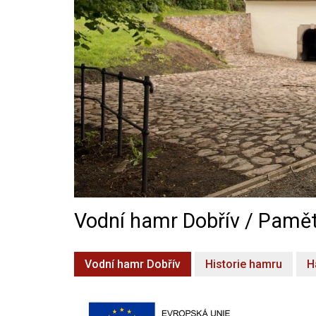
Vodní hamr Dobřív / Pamět
Vodní hamr Dobřív
Historie hamru
H