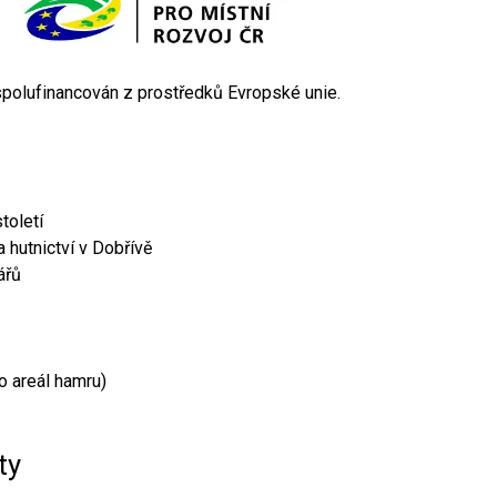
 spolufinancován z prostředků Evropské unie.
toletí
 hutnictví v Dobřívě
ářů
o areál hamru)
ty