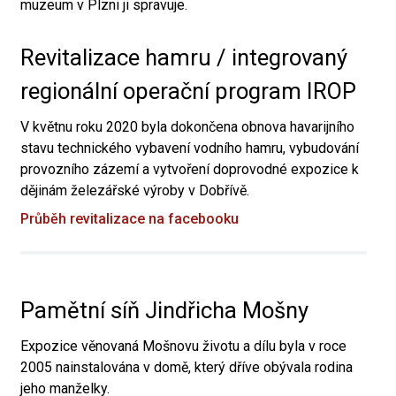
muzeum v Plzni ji spravuje.
Revitalizace hamru / integrovaný
regionální operační program IROP
V květnu roku 2020 byla dokončena obnova havarijního
stavu technického vybavení vodního hamru, vybudování
provozního zázemí a vytvoření doprovodné expozice k
dějinám železářské výroby v Dobřívě.
Průběh revitalizace na facebooku
Pamětní síň Jindřicha Mošny
Expozice věnovaná Mošnovu životu a dílu byla v roce
2005 nainstalována v domě, který dříve obývala rodina
jeho manželky.