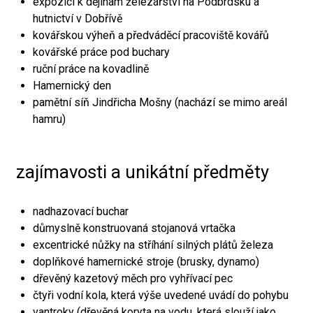
expozici k dějinám železářství na Podbrdsku a
hutnictví v Dobřívě
kovářskou výheň a předváděcí pracoviště kovářů
kovářské práce pod buchary
ruční práce na kovadlině
Hamernický den
pamětní síň Jindřicha Mošny (nachází se mimo areál
hamru)
zajímavosti a unikátní předměty
nadhazovací buchar
důmyslně konstruovaná stojanová vrtačka
excentrické nůžky na stříhání silných plátů železa
doplňkové hamernické stroje (brusky, dynamo)
dřevěný kazetový měch pro vyhřívací pec
čtyři vodní kola, která výše uvedené uvádí do pohybu
vantroky (dřevěná koryta na vodu, která slouží jako