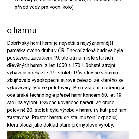
přívod vody pro vodní kolo)
o hamru
Dobřívský horní hamr je největší a nejvýznamnější
památka svého druhu v ČR. Dnešní zděná budova byla
postavena začátkem 19. století na místě starších
dřevěných hamrů z let 1658 a 1701. Bohaté strojní
vybavení pochází z 19. století. Původně se v hamru
zkujňovalo vysokopecní surové železo, ze kterého se
vykovávaly tyčové polotovary. Po rozšíření modernější
ocelářské technologie přešel hamr koncem 60. let 19.
stol. na výrobu těžkého kovaného nářadí. Ve druhé
polovině 20. století byla výroba v hamru i v huti pod ním
zastavena. Prostor hamru se stal muzejní expozicí,
která slouží jako doklad staré průmyslové výroby.