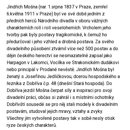
Jindřich Mošna (nar. 1.srpna 1837 v Praze, zemřel
6.května 1911 v Praze) byl ve své době jedním z
předních herců Národního divadla v oboru vážných
charakterních rolí i rolí veseloherních. Vrcholem jeho
tvorby pak byly postavy tragikomické, k čemuž ho
předurčoval i jeho vzhled a drobná postava. Za svého
divadelního působení ztvárnil více než 500 postav a do
dějin českého herectví se nesmazatelně zapsal jako
Harpagon v Lakomci, Vocílka ve Strakonickém dudákovi
nebo principál v Prodané nevěstě. Jindřich Mošna byl
ženatý s Josefínou Jedličkovou, dcerou hospodského a
řezníka z Dobříva č.p. 48 (dnešní Stará hospoda). Do
Dobříva jezdil Mošna čerpat síly a inspiraci pro svoji
divadelní práci, občas si zahrál i s místními ochotníky.
Dobřívští sousedé se pro něj stali modely k divadelním
postavám, studoval jejich mravy, vztahy a zvyky.
Všechny jím vytvořené postavy tak v sobě nesly otisk
ryze českých charakterů.