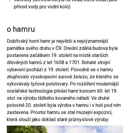
přívod vody pro vodní kolo)
o hamru
Dobřívský horní hamr je největší a nejvýznamnější
památka svého druhu v ČR. Dnešní zděná budova byla
postavena začátkem 19. století na místě starších
dřevěných hamrů z let 1658 a 1701. Bohaté strojní
vybavení pochází z 19. století. Původně se v hamru
zkujňovalo vysokopecní surové železo, ze kterého se
vykovávaly tyčové polotovary. Po rozšíření modernější
ocelářské technologie přešel hamr koncem 60. let 19.
stol. na výrobu těžkého kovaného nářadí. Ve druhé
polovině 20. století byla výroba v hamru i v huti pod ním
zastavena. Prostor hamru se stal muzejní expozicí,
která slouží jako doklad staré průmyslové výroby.