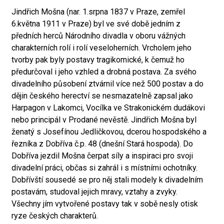
Jindřich Mošna (nar. 1.srpna 1837 v Praze, zemřel
6.května 1911 v Praze) byl ve své době jedním z
předních herců Národního divadla v oboru vážných
charakterních rolí i rolí veseloherních. Vrcholem jeho
tvorby pak byly postavy tragikomické, k čemuž ho
předurčoval i jeho vzhled a drobná postava. Za svého
divadelního působení ztvárnil více než 500 postav a do
dějin českého herectví se nesmazatelně zapsal jako
Harpagon v Lakomci, Vocílka ve Strakonickém dudákovi
nebo principál v Prodané nevěstě. Jindřich Mošna byl
ženatý s Josefínou Jedličkovou, dcerou hospodského a
řezníka z Dobříva č.p. 48 (dnešní Stará hospoda). Do
Dobříva jezdil Mošna čerpat síly a inspiraci pro svoji
divadelní práci, občas si zahrál i s místními ochotníky.
Dobřívští sousedé se pro něj stali modely k divadelním
postavám, studoval jejich mravy, vztahy a zvyky.
Všechny jím vytvořené postavy tak v sobě nesly otisk
ryze českých charakterů.