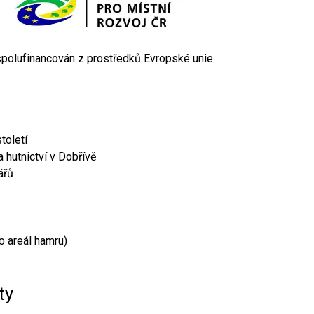
 spolufinancován z prostředků Evropské unie.
toletí
 hutnictví v Dobřívě
ářů
o areál hamru)
ty