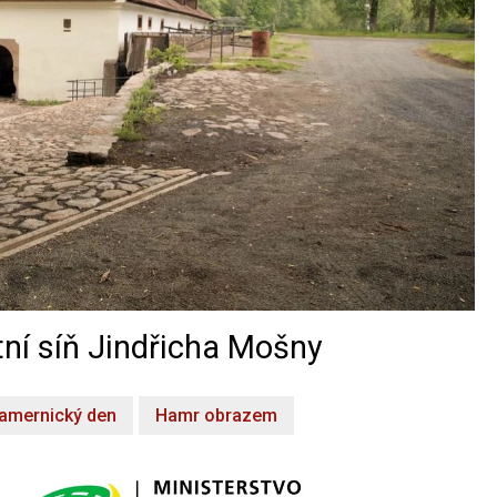
ní síň Jindřicha Mošny
amernický den
Hamr obrazem