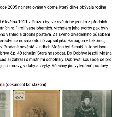
oce 2005 nainstalována v domě, který dříve obývala rodina
l 6.května 1911 v Praze) byl ve své době jedním z předních
ních rolí i rolí veseloherních. Vrcholem jeho tvorby pak byly
jeho vzhled a drobná postava. Za svého divadelního působení
 herectví se nesmazatelně zapsal jako Harpagon v Lakomci,
 v Prodané nevěstě. Jindřich Mošna byl ženatý s Josefínou
říva č.p. 48 (dnešní Stará hospoda). Do Dobříva jezdil Mošna
občas si zahrál i s místními ochotníky. Dobřívští sousedé se pro
 jejich mravy, vztahy a zvyky. Všechny jím vytvořené postavy
šna
(dokument ke stažení)