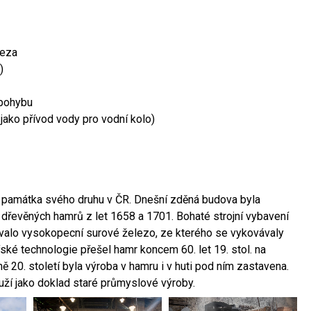
leza
)
 pohybu
 jako přívod vody pro vodní kolo)
ší památka svého druhu v ČR. Dnešní zděná budova byla
 dřevěných hamrů z let 1658 a 1701. Bohaté strojní vybavení
ovalo vysokopecní surové železo, ze kterého se vykovávaly
ské technologie přešel hamr koncem 60. let 19. stol. na
 20. století byla výroba v hamru i v huti pod ním zastavena.
ouží jako doklad staré průmyslové výroby.