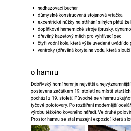
nadhazovací buchar
důmyslně konstruovaná stojanová vrtačka
excentrické nůžky na stříhání silných plátů že
doplňkové hamernické stroje (brusky, dynamo
dřevěný kazetový měch pro vyhřívací pec
čtyři vodní kola, která výše uvedené uvádí do
vantroky (dřevěná koryta na vodu, která slouží
o hamru
Dobřívský horní hamr je největší a nejvýznamněj
postavena začátkem 19. století na místě starších
pochází z 19. století. Původně se v hamru zkujň
tyčové polotovary. Po rozšíření modernější ocelář
výrobu těžkého kovaného nářadí. Ve druhé polovině
Prostor hamru se stal muzejní expozicí, která sl