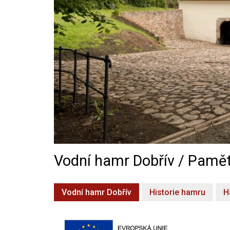
Vodní hamr Dobřív / Pamět
Vodní hamr Dobřív
Historie hamru
H