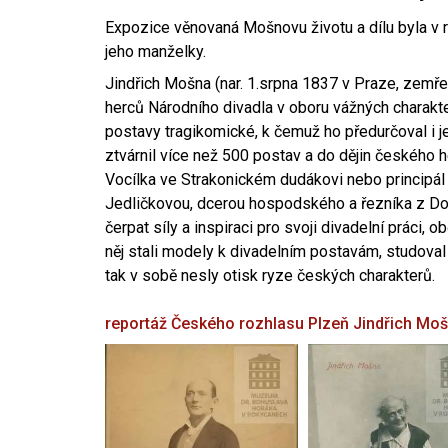
Expozice věnovaná Mošnovu životu a dílu byla v r
jeho manželky.
Jindřich Mošna (nar. 1.srpna 1837 v Praze, zemře
herců Národního divadla v oboru vážných charakter
postavy tragikomické, k čemuž ho předurčoval i 
ztvárnil více než 500 postav a do dějin českého
Vocílka ve Strakonickém dudákovi nebo principál
Jedličkovou, dcerou hospodského a řezníka z Dob
čerpat síly a inspiraci pro svoji divadelní práci, 
něj stali modely k divadelním postavám, studoval
tak v sobě nesly otisk ryze českých charakterů.
reportáž Českého rozhlasu Plzeň
Jindřich Mo