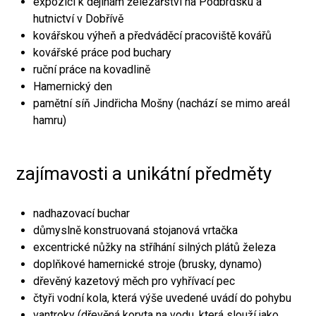
expozici k dějinám železářství na Podbrdsku a
hutnictví v Dobřívě
kovářskou výheň a předváděcí pracoviště kovářů
kovářské práce pod buchary
ruční práce na kovadlině
Hamernický den
pamětní síň Jindřicha Mošny (nachází se mimo areál
hamru)
zajímavosti a unikátní předměty
nadhazovací buchar
důmyslně konstruovaná stojanová vrtačka
excentrické nůžky na stříhání silných plátů železa
doplňkové hamernické stroje (brusky, dynamo)
dřevěný kazetový měch pro vyhřívací pec
čtyři vodní kola, která výše uvedené uvádí do pohybu
vantroky (dřevěná koryta na vodu, která slouží jako