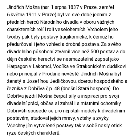
Jindřich Mošna (nar. 1.srpna 1837 v Praze, zemřel
6.května 1911 v Praze) byl ve své době jedním z
předních herců Národního divadla v oboru vážných
charakterních rolí i rolí veseloherních. Vrcholem jeho
tvorby pak byly postavy tragikomické, k čemuž ho
předurčoval i jeho vzhled a drobná postava. Za svého
divadelního působení ztvárnil více než 500 postav a do
dějin českého herectví se nesmazatelně zapsal jako
Harpagon v Lakomci, Vocílka ve Strakonickém dudákovi
nebo principál v Prodané nevěstě. Jindřich Mošna byl
ženatý s Josefínou Jedličkovou, dcerou hospodského a
řezníka z Dobříva č.p. 48 (dnešní Stará hospoda). Do
Dobříva jezdil Mošna čerpat síly a inspiraci pro svoji
divadelní práci, občas si zahrál i s místními ochotníky.
Dobřívští sousedé se pro něj stali modely k divadelním
postavám, studoval jejich mravy, vztahy a zvyky.
Všechny jím vytvořené postavy tak v sobě nesly otisk
ryze českých charakterů.