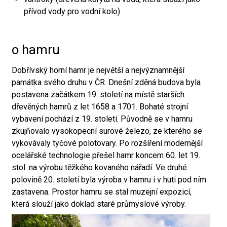
přívod vody pro vodní kolo)
o hamru
Dobřívský horní hamr je největší a nejvýznamnější
památka svého druhu v ČR. Dnešní zděná budova byla
postavena začátkem 19. století na místě starších
dřevěných hamrů z let 1658 a 1701. Bohaté strojní
vybavení pochází z 19. století. Původně se v hamru
zkujňovalo vysokopecní surové železo, ze kterého se
vykovávaly tyčové polotovary. Po rozšíření modernější
ocelářské technologie přešel hamr koncem 60. let 19.
stol. na výrobu těžkého kovaného nářadí. Ve druhé
polovině 20. století byla výroba v hamru i v huti pod ním
zastavena. Prostor hamru se stal muzejní expozicí,
která slouží jako doklad staré průmyslové výroby.