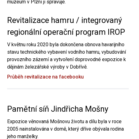
muzeum v Plzni ji spravuje.
Revitalizace hamru / integrovaný
regionální operační program IROP
V květnu roku 2020 byla dokončena obnova havarijního
stavu technického vybavení vodního hamru, vybudování
provozního zázemí a vytvoření doprovodné expozice k
dějinám železářské výroby v Dobřívě.
Průběh revitalizace na facebooku
Pamětní síň Jindřicha Mošny
Expozice věnovaná Mošnovu životu a dílu byla v roce
2005 nainstalována v domě, který dříve obývala rodina
jeho manželky.