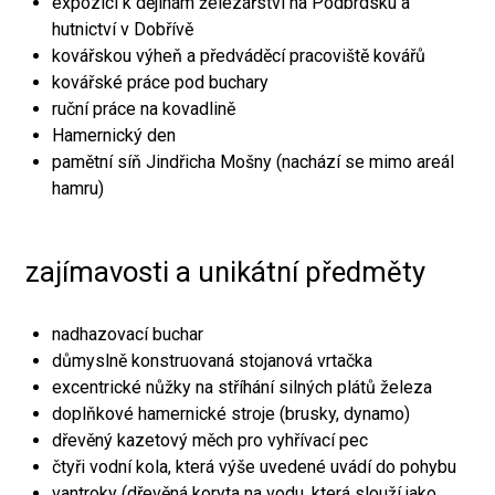
expozici k dějinám železářství na Podbrdsku a
hutnictví v Dobřívě
kovářskou výheň a předváděcí pracoviště kovářů
kovářské práce pod buchary
ruční práce na kovadlině
Hamernický den
pamětní síň Jindřicha Mošny (nachází se mimo areál
hamru)
zajímavosti a unikátní předměty
nadhazovací buchar
důmyslně konstruovaná stojanová vrtačka
excentrické nůžky na stříhání silných plátů železa
doplňkové hamernické stroje (brusky, dynamo)
dřevěný kazetový měch pro vyhřívací pec
čtyři vodní kola, která výše uvedené uvádí do pohybu
vantroky (dřevěná koryta na vodu, která slouží jako