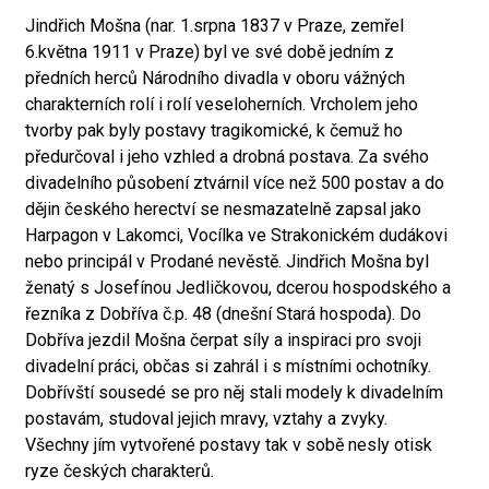
Jindřich Mošna (nar. 1.srpna 1837 v Praze, zemřel
6.května 1911 v Praze) byl ve své době jedním z
předních herců Národního divadla v oboru vážných
charakterních rolí i rolí veseloherních. Vrcholem jeho
tvorby pak byly postavy tragikomické, k čemuž ho
předurčoval i jeho vzhled a drobná postava. Za svého
divadelního působení ztvárnil více než 500 postav a do
dějin českého herectví se nesmazatelně zapsal jako
Harpagon v Lakomci, Vocílka ve Strakonickém dudákovi
nebo principál v Prodané nevěstě. Jindřich Mošna byl
ženatý s Josefínou Jedličkovou, dcerou hospodského a
řezníka z Dobříva č.p. 48 (dnešní Stará hospoda). Do
Dobříva jezdil Mošna čerpat síly a inspiraci pro svoji
divadelní práci, občas si zahrál i s místními ochotníky.
Dobřívští sousedé se pro něj stali modely k divadelním
postavám, studoval jejich mravy, vztahy a zvyky.
Všechny jím vytvořené postavy tak v sobě nesly otisk
ryze českých charakterů.