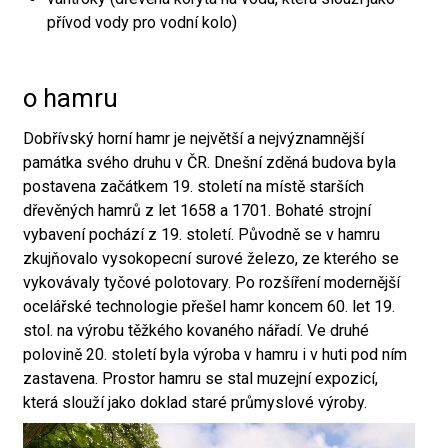
přívod vody pro vodní kolo)
o hamru
Dobřívský horní hamr je největší a nejvýznamnější
památka svého druhu v ČR. Dnešní zděná budova byla
postavena začátkem 19. století na místě starších
dřevěných hamrů z let 1658 a 1701. Bohaté strojní
vybavení pochází z 19. století. Původně se v hamru
zkujňovalo vysokopecní surové železo, ze kterého se
vykovávaly tyčové polotovary. Po rozšíření modernější
ocelářské technologie přešel hamr koncem 60. let 19.
stol. na výrobu těžkého kovaného nářadí. Ve druhé
polovině 20. století byla výroba v hamru i v huti pod ním
zastavena. Prostor hamru se stal muzejní expozicí,
která slouží jako doklad staré průmyslové výroby.