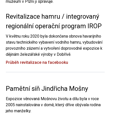
muzeum v Plzni ji spravuje.
Revitalizace hamru / integrovaný
regionální operační program IROP
V květnu roku 2020 byla dokončena obnova havarijního
stavu technického vybavení vodního hamru, vybudování
provozního zázemí a vytvoření doprovodné expozice k
dějinám železářské výroby v Dobřívě.
Průběh revitalizace na facebooku
Pamětní síň Jindřicha Mošny
Expozice věnovaná Mošnovu životu a dílu byla v roce
2005 nainstalována v domě, který dříve obývala rodina
jeho manželky.