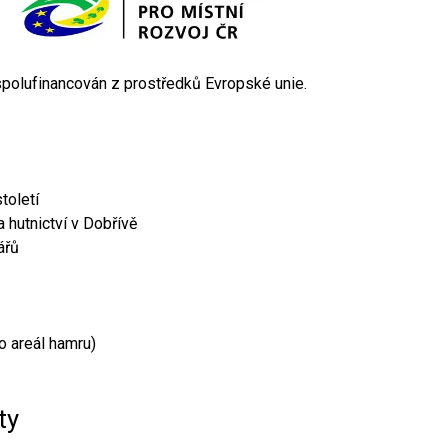
 spolufinancován z prostředků Evropské unie.
toletí
 hutnictví v Dobřívě
ářů
o areál hamru)
ty