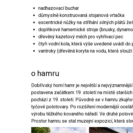
nadhazovací buchar
důmyslně konstruovaná stojanová vrtačka
excentrické nůžky na stříhání silných plátů že
doplňkové hamernické stroje (brusky, dynamo
dřevěný kazetový měch pro vyhřívací pec
čtyři vodní kola, která výše uvedené uvádí do
vantroky (dřevěná koryta na vodu, která slouží
o hamru
Dobřívský horní hamr je největší a nejvýznamněj
postavena začátkem 19. století na místě starších
pochází z 19. století. Původně se v hamru zkujň
tyčové polotovary. Po rozšíření modernější ocelář
výrobu těžkého kovaného nářadí. Ve druhé polovině
Prostor hamru se stal muzejní expozicí, která sl