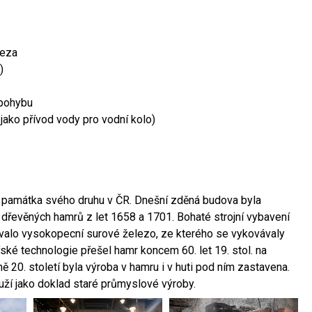
leza
)
 pohybu
 jako přívod vody pro vodní kolo)
ší památka svého druhu v ČR. Dnešní zděná budova byla
 dřevěných hamrů z let 1658 a 1701. Bohaté strojní vybavení
ovalo vysokopecní surové železo, ze kterého se vykovávaly
ské technologie přešel hamr koncem 60. let 19. stol. na
 20. století byla výroba v hamru i v huti pod ním zastavena.
ouží jako doklad staré průmyslové výroby.