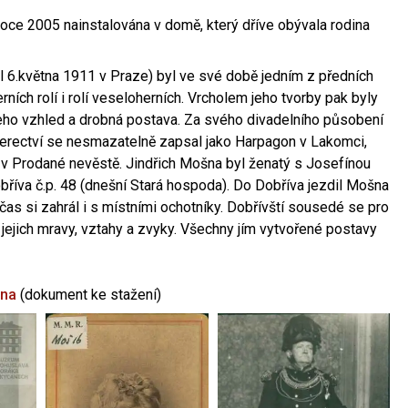
oce 2005 nainstalována v domě, který dříve obývala rodina
l 6.května 1911 v Praze) byl ve své době jedním z předních
ních rolí i rolí veseloherních. Vrcholem jeho tvorby pak byly
jeho vzhled a drobná postava. Za svého divadelního působení
 herectví se nesmazatelně zapsal jako Harpagon v Lakomci,
 v Prodané nevěstě. Jindřich Mošna byl ženatý s Josefínou
říva č.p. 48 (dnešní Stará hospoda). Do Dobříva jezdil Mošna
občas si zahrál i s místními ochotníky. Dobřívští sousedé se pro
 jejich mravy, vztahy a zvyky. Všechny jím vytvořené postavy
šna
(dokument ke stažení)