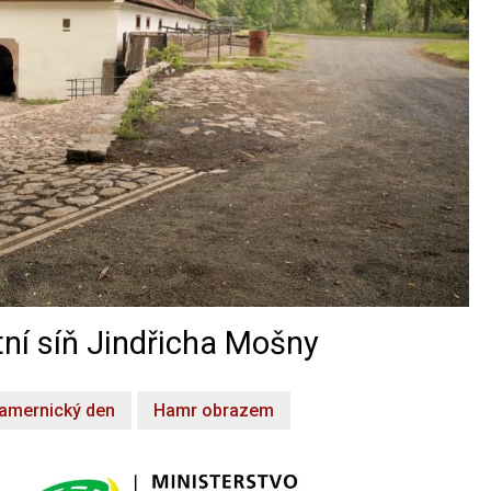
ní síň Jindřicha Mošny
amernický den
Hamr obrazem