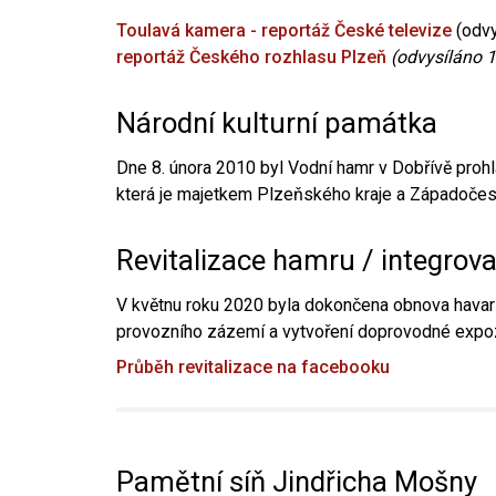
Toulavá kamera - reportáž České televize
(odvy
reportáž Českého rozhlasu Plzeň
(odvysíláno 1
Národní kulturní památka
Dne 8. února 2010 byl Vodní hamr v Dobřívě prohl
která je majetkem Plzeňského kraje a Západočesk
Revitalizace hamru / integrov
V květnu roku 2020 byla dokončena obnova havari
provozního zázemí a vytvoření doprovodné expoz
Průběh revitalizace na facebooku
Pamětní síň Jindřicha Mošny