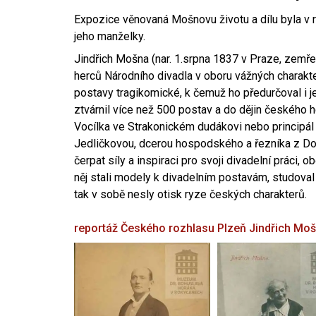
Expozice věnovaná Mošnovu životu a dílu byla v r
jeho manželky.
Jindřich Mošna (nar. 1.srpna 1837 v Praze, zemře
herců Národního divadla v oboru vážných charakter
postavy tragikomické, k čemuž ho předurčoval i 
ztvárnil více než 500 postav a do dějin českého
Vocílka ve Strakonickém dudákovi nebo principál
Jedličkovou, dcerou hospodského a řezníka z Dob
čerpat síly a inspiraci pro svoji divadelní práci, 
něj stali modely k divadelním postavám, studoval
tak v sobě nesly otisk ryze českých charakterů.
reportáž Českého rozhlasu Plzeň
Jindřich Mo