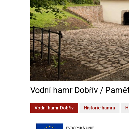
Vodní hamr Dobřív / Pamět
Vodní hamr Dobřív
Historie hamru
H