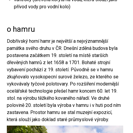
přívod vody pro vodní kolo)
o hamru
Dobřívský horní hamr je největší a nejvýznamnější
památka svého druhu v ČR. Dnešní zděná budova byla
postavena začátkem 19. století na místě starších
dřevěných hamrů z let 1658 a 1701. Bohaté strojní
vybavení pochází z 19. století. Původně se v hamru
zkujňovalo vysokopecní surové železo, ze kterého se
vykovávaly tyčové polotovary. Po rozšíření modernější
ocelářské technologie přešel hamr koncem 60. let 19.
stol. na výrobu těžkého kovaného nářadí. Ve druhé
polovině 20. století byla výroba v hamru i v huti pod ním
zastavena. Prostor hamru se stal muzejní expozicí,
která slouží jako doklad staré průmyslové výroby.