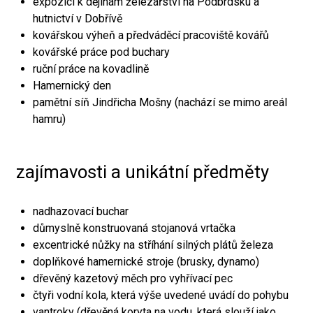
expozici k dějinám železářství na Podbrdsku a
hutnictví v Dobřívě
kovářskou výheň a předváděcí pracoviště kovářů
kovářské práce pod buchary
ruční práce na kovadlině
Hamernický den
pamětní síň Jindřicha Mošny (nachází se mimo areál
hamru)
zajímavosti a unikátní předměty
nadhazovací buchar
důmyslně konstruovaná stojanová vrtačka
excentrické nůžky na stříhání silných plátů železa
doplňkové hamernické stroje (brusky, dynamo)
dřevěný kazetový měch pro vyhřívací pec
čtyři vodní kola, která výše uvedené uvádí do pohybu
vantroky (dřevěná koryta na vodu, která slouží jako