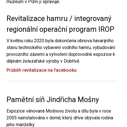
muzeum v Plzni ji spravuje.
Revitalizace hamru / integrovaný
regionální operační program IROP
V květnu roku 2020 byla dokončena obnova havarijního
stavu technického vybavení vodního hamru, vybudování
provozního zázemí a vytvoření doprovodné expozice k
dějinám železářské výroby v Dobřívě.
Průběh revitalizace na facebooku
Pamětní síň Jindřicha Mošny
Expozice věnovaná Mošnovu životu a dílu byla v roce
2005 nainstalována v domě, který dříve obývala rodina
jeho manželky.