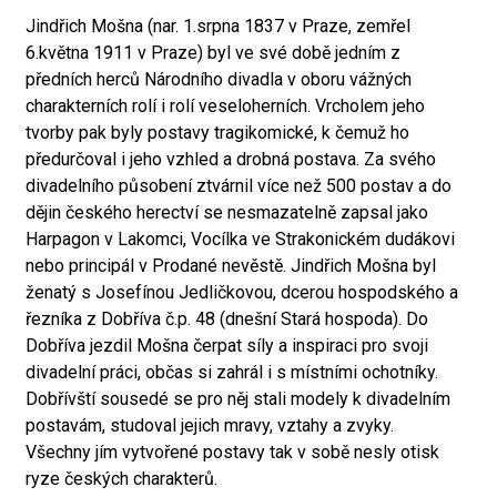
Jindřich Mošna (nar. 1.srpna 1837 v Praze, zemřel
6.května 1911 v Praze) byl ve své době jedním z
předních herců Národního divadla v oboru vážných
charakterních rolí i rolí veseloherních. Vrcholem jeho
tvorby pak byly postavy tragikomické, k čemuž ho
předurčoval i jeho vzhled a drobná postava. Za svého
divadelního působení ztvárnil více než 500 postav a do
dějin českého herectví se nesmazatelně zapsal jako
Harpagon v Lakomci, Vocílka ve Strakonickém dudákovi
nebo principál v Prodané nevěstě. Jindřich Mošna byl
ženatý s Josefínou Jedličkovou, dcerou hospodského a
řezníka z Dobříva č.p. 48 (dnešní Stará hospoda). Do
Dobříva jezdil Mošna čerpat síly a inspiraci pro svoji
divadelní práci, občas si zahrál i s místními ochotníky.
Dobřívští sousedé se pro něj stali modely k divadelním
postavám, studoval jejich mravy, vztahy a zvyky.
Všechny jím vytvořené postavy tak v sobě nesly otisk
ryze českých charakterů.