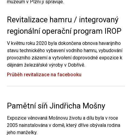
muzeum v Plzni ji spravuje.
Revitalizace hamru / integrovaný
regionální operační program IROP
V květnu roku 2020 byla dokončena obnova havarijního
stavu technického vybavení vodního hamru, vybudování
provozního zázemí a vytvoření doprovodné expozice k
dějinám železářské výroby v Dobřívě.
Průběh revitalizace na facebooku
Pamětní síň Jindřicha Mošny
Expozice věnovaná Mošnovu životu a dílu byla v roce
2005 nainstalována v domě, který dříve obývala rodina
jeho manželky.