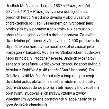
Jindřich Mošna (nar. 1.srpna 1837 v Praze, zemřel
6.května 1911 v Praze) byl ve své době jedním z
předních herců Národního divadla v oboru vážných
charakterních rolí i rolí veseloherních. Vrcholem jeho
tvorby pak byly postavy tragikomické, k čemuž ho
předurčoval i jeho vzhled a drobná postava. Za svého
divadelního působení ztvárnil více než 500 postav a do
dějin českého herectví se nesmazatelně zapsal jako
Harpagon v Lakomci, Vocílka ve Strakonickém dudákovi
nebo principál v Prodané nevěstě. Jindřich Mošna byl
ženatý s Josefínou Jedličkovou, dcerou hospodského a
řezníka z Dobříva č.p. 48 (dnešní Stará hospoda). Do
Dobříva jezdil Mošna čerpat síly a inspiraci pro svoji
divadelní práci, občas si zahrál i s místními ochotníky.
Dobřívští sousedé se pro něj stali modely k divadelním
postavám, studoval jejich mravy, vztahy a zvyky.
Všechny jím vytvořené postavy tak v sobě nesly otisk
ryze českých charakterů.