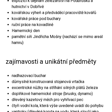
expozici k dějinám železářství na Podbrdsku a
hutnictví v Dobřívě
kovářskou výheň a předváděcí pracoviště kovářů
kovářské práce pod buchary
ruční práce na kovadlině
Hamernický den
pamětní síň Jindřicha Mošny (nachází se mimo areál
hamru)
zajímavosti a unikátní předměty
nadhazovací buchar
důmyslně konstruovaná stojanová vrtačka
excentrické nůžky na stříhání silných plátů železa
doplňkové hamernické stroje (brusky, dynamo)
dřevěný kazetový měch pro vyhřívací pec
čtyři vodní kola, která výše uvedené uvádí do pohybu
vantroky (dřevěná koryta na vodu, která slouží jako