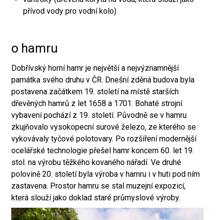
přívod vody pro vodní kolo)
o hamru
Dobřívský horní hamr je největší a nejvýznamnější
památka svého druhu v ČR. Dnešní zděná budova byla
postavena začátkem 19. století na místě starších
dřevěných hamrů z let 1658 a 1701. Bohaté strojní
vybavení pochází z 19. století. Původně se v hamru
zkujňovalo vysokopecní surové železo, ze kterého se
vykovávaly tyčové polotovary. Po rozšíření modernější
ocelářské technologie přešel hamr koncem 60. let 19.
stol. na výrobu těžkého kovaného nářadí. Ve druhé
polovině 20. století byla výroba v hamru i v huti pod ním
zastavena. Prostor hamru se stal muzejní expozicí,
která slouží jako doklad staré průmyslové výroby.