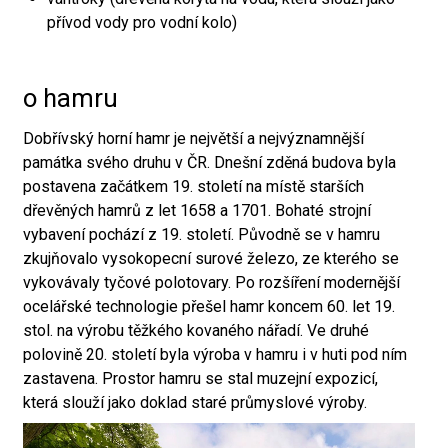
přívod vody pro vodní kolo)
o hamru
Dobřívský horní hamr je největší a nejvýznamnější
památka svého druhu v ČR. Dnešní zděná budova byla
postavena začátkem 19. století na místě starších
dřevěných hamrů z let 1658 a 1701. Bohaté strojní
vybavení pochází z 19. století. Původně se v hamru
zkujňovalo vysokopecní surové železo, ze kterého se
vykovávaly tyčové polotovary. Po rozšíření modernější
ocelářské technologie přešel hamr koncem 60. let 19.
stol. na výrobu těžkého kovaného nářadí. Ve druhé
polovině 20. století byla výroba v hamru i v huti pod ním
zastavena. Prostor hamru se stal muzejní expozicí,
která slouží jako doklad staré průmyslové výroby.