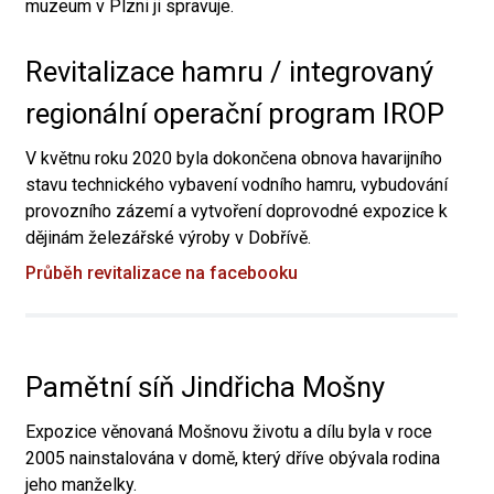
muzeum v Plzni ji spravuje.
Revitalizace hamru / integrovaný
regionální operační program IROP
V květnu roku 2020 byla dokončena obnova havarijního
stavu technického vybavení vodního hamru, vybudování
provozního zázemí a vytvoření doprovodné expozice k
dějinám železářské výroby v Dobřívě.
Průběh revitalizace na facebooku
Pamětní síň Jindřicha Mošny
Expozice věnovaná Mošnovu životu a dílu byla v roce
2005 nainstalována v domě, který dříve obývala rodina
jeho manželky.