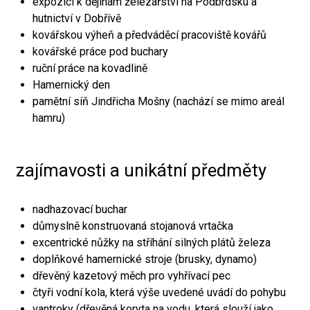
expozici k dějinám železářství na Podbrdsku a
hutnictví v Dobřívě
kovářskou výheň a předváděcí pracoviště kovářů
kovářské práce pod buchary
ruční práce na kovadlině
Hamernický den
pamětní síň Jindřicha Mošny (nachází se mimo areál
hamru)
zajímavosti a unikátní předměty
nadhazovací buchar
důmyslně konstruovaná stojanová vrtačka
excentrické nůžky na stříhání silných plátů železa
doplňkové hamernické stroje (brusky, dynamo)
dřevěný kazetový měch pro vyhřívací pec
čtyři vodní kola, která výše uvedené uvádí do pohybu
vantroky (dřevěná koryta na vodu, která slouží jako