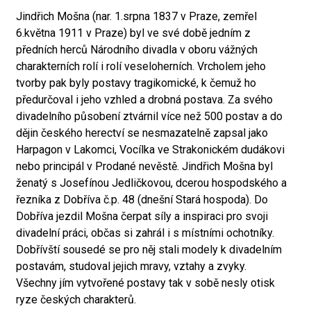
Jindřich Mošna (nar. 1.srpna 1837 v Praze, zemřel
6.května 1911 v Praze) byl ve své době jedním z
předních herců Národního divadla v oboru vážných
charakterních rolí i rolí veseloherních. Vrcholem jeho
tvorby pak byly postavy tragikomické, k čemuž ho
předurčoval i jeho vzhled a drobná postava. Za svého
divadelního působení ztvárnil více než 500 postav a do
dějin českého herectví se nesmazatelně zapsal jako
Harpagon v Lakomci, Vocílka ve Strakonickém dudákovi
nebo principál v Prodané nevěstě. Jindřich Mošna byl
ženatý s Josefínou Jedličkovou, dcerou hospodského a
řezníka z Dobříva č.p. 48 (dnešní Stará hospoda). Do
Dobříva jezdil Mošna čerpat síly a inspiraci pro svoji
divadelní práci, občas si zahrál i s místními ochotníky.
Dobřívští sousedé se pro něj stali modely k divadelním
postavám, studoval jejich mravy, vztahy a zvyky.
Všechny jím vytvořené postavy tak v sobě nesly otisk
ryze českých charakterů.