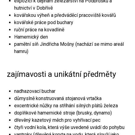
expozici k dějinám železářství na Podbrdsku a
hutnictví v Dobřívě
kovářskou výheň a předváděcí pracoviště kovářů
kovářské práce pod buchary
ruční práce na kovadlině
Hamernický den
pamětní síň Jindřicha Mošny (nachází se mimo areál
hamru)
zajímavosti a unikátní předměty
nadhazovací buchar
důmyslně konstruovaná stojanová vrtačka
excentrické nůžky na stříhání silných plátů železa
doplňkové hamernické stroje (brusky, dynamo)
dřevěný kazetový měch pro vyhřívací pec
čtyři vodní kola, která výše uvedené uvádí do pohybu
vantroky (dřevěná koryta na vodu, která slouží jako