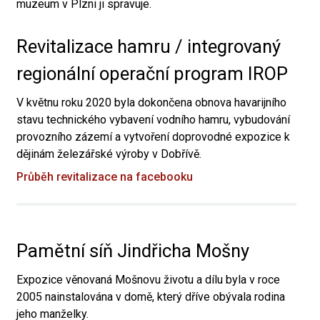
muzeum v Plzni ji spravuje.
Revitalizace hamru / integrovaný
regionální operační program IROP
V květnu roku 2020 byla dokončena obnova havarijního
stavu technického vybavení vodního hamru, vybudování
provozního zázemí a vytvoření doprovodné expozice k
dějinám železářské výroby v Dobřívě.
Průběh revitalizace na facebooku
Pamětní síň Jindřicha Mošny
Expozice věnovaná Mošnovu životu a dílu byla v roce
2005 nainstalována v domě, který dříve obývala rodina
jeho manželky.