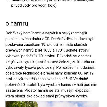
přívod vody pro vodní kolo)
o hamru
Dobřívský horní hamr je největší a nejvýznamnější
památka svého druhu v ČR. Dnešní zděná budova byla
postavena začátkem 19. století na místě starších
dřevěných hamrů z let 1658 a 1701. Bohaté strojní
vybavení pochází z 19. století. Původně se v hamru
zkujňovalo vysokopecní surové železo, ze kterého se
vykovávaly tyčové polotovary. Po rozšíření modernější
ocelářské technologie přešel hamr koncem 60. let 19.
stol. na výrobu těžkého kovaného nářadí. Ve druhé
polovině 20. století byla výroba v hamru i v huti pod ním
zastavena. Prostor hamru se stal muzejní expozicí,
která slouží jako doklad staré průmyslové výroby.