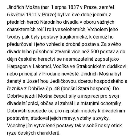
Jindřich Mošna (nar. 1.srpna 1837 v Praze, zemřel
6.května 1911 v Praze) byl ve své době jedním z
předních herců Národního divadla v oboru vážných
charakterních rolí i rolí veseloherních. Vrcholem jeho
tvorby pak byly postavy tragikomické, k čemuž ho
předurčoval i jeho vzhled a drobná postava. Za svého
divadelního působení ztvárnil více než 500 postav a do
dějin českého herectví se nesmazatelně zapsal jako
Harpagon v Lakomci, Vocílka ve Strakonickém dudákovi
nebo principál v Prodané nevěstě. Jindřich Mošna byl
ženatý s Josefínou Jedličkovou, dcerou hospodského a
řezníka z Dobříva č.p. 48 (dnešní Stará hospoda). Do
Dobříva jezdil Mošna čerpat síly a inspiraci pro svoji
divadelní práci, občas si zahrál i s místními ochotníky.
Dobřívští sousedé se pro něj stali modely k divadelním
postavám, studoval jejich mravy, vztahy a zvyky.
Všechny jím vytvořené postavy tak v sobě nesly otisk
ryze českých charakterů.