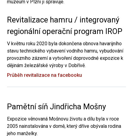
muzeum v Plzni ji spravuje.
Revitalizace hamru / integrovaný
regionální operační program IROP
V květnu roku 2020 byla dokončena obnova havarijního
stavu technického vybavení vodního hamru, vybudování
provozního zázemí a vytvoření doprovodné expozice k
dějinám železářské výroby v Dobřívě.
Průběh revitalizace na facebooku
Pamětní síň Jindřicha Mošny
Expozice věnovaná Mošnovu životu a dílu byla v roce
2005 nainstalována v domě, který dříve obývala rodina
jeho manželky.