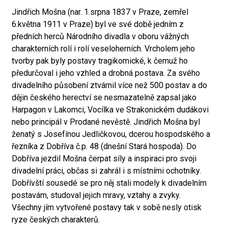
Jindřich Mošna (nar. 1.srpna 1837 v Praze, zemřel
6.května 1911 v Praze) byl ve své době jedním z
předních herců Národního divadla v oboru vážných
charakterních rolí i rolí veseloherních. Vrcholem jeho
tvorby pak byly postavy tragikomické, k čemuž ho
předurčoval i jeho vzhled a drobná postava. Za svého
divadelního působení ztvárnil více než 500 postav a do
dějin českého herectví se nesmazatelně zapsal jako
Harpagon v Lakomci, Vocílka ve Strakonickém dudákovi
nebo principál v Prodané nevěstě. Jindřich Mošna byl
ženatý s Josefínou Jedličkovou, dcerou hospodského a
řezníka z Dobříva č.p. 48 (dnešní Stará hospoda). Do
Dobříva jezdil Mošna čerpat síly a inspiraci pro svoji
divadelní práci, občas si zahrál i s místními ochotníky.
Dobřívští sousedé se pro něj stali modely k divadelním
postavám, studoval jejich mravy, vztahy a zvyky.
Všechny jím vytvořené postavy tak v sobě nesly otisk
ryze českých charakterů.