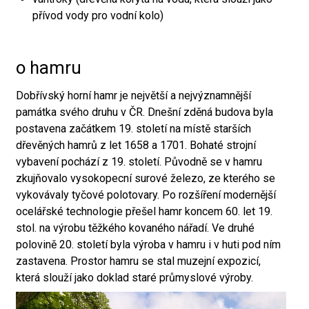
přívod vody pro vodní kolo)
o hamru
Dobřívský horní hamr je největší a nejvýznamnější
památka svého druhu v ČR. Dnešní zděná budova byla
postavena začátkem 19. století na místě starších
dřevěných hamrů z let 1658 a 1701. Bohaté strojní
vybavení pochází z 19. století. Původně se v hamru
zkujňovalo vysokopecní surové železo, ze kterého se
vykovávaly tyčové polotovary. Po rozšíření modernější
ocelářské technologie přešel hamr koncem 60. let 19.
stol. na výrobu těžkého kovaného nářadí. Ve druhé
polovině 20. století byla výroba v hamru i v huti pod ním
zastavena. Prostor hamru se stal muzejní expozicí,
která slouží jako doklad staré průmyslové výroby.