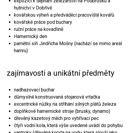
expozici k dějinám železářství na Podbrdsku a
hutnictví v Dobřívě
kovářskou výheň a předváděcí pracoviště kovářů
kovářské práce pod buchary
ruční práce na kovadlině
Hamernický den
pamětní síň Jindřicha Mošny (nachází se mimo areál
hamru)
zajímavosti a unikátní předměty
nadhazovací buchar
důmyslně konstruovaná stojanová vrtačka
excentrické nůžky na stříhání silných plátů železa
doplňkové hamernické stroje (brusky, dynamo)
dřevěný kazetový měch pro vyhřívací pec
čtyři vodní kola, která výše uvedené uvádí do pohybu
vantroky (dřevěná koryta na vodu, která slouží jako