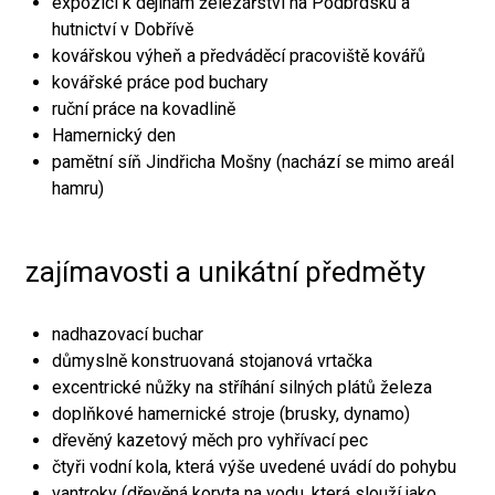
expozici k dějinám železářství na Podbrdsku a
hutnictví v Dobřívě
kovářskou výheň a předváděcí pracoviště kovářů
kovářské práce pod buchary
ruční práce na kovadlině
Hamernický den
pamětní síň Jindřicha Mošny (nachází se mimo areál
hamru)
zajímavosti a unikátní předměty
nadhazovací buchar
důmyslně konstruovaná stojanová vrtačka
excentrické nůžky na stříhání silných plátů železa
doplňkové hamernické stroje (brusky, dynamo)
dřevěný kazetový měch pro vyhřívací pec
čtyři vodní kola, která výše uvedené uvádí do pohybu
vantroky (dřevěná koryta na vodu, která slouží jako