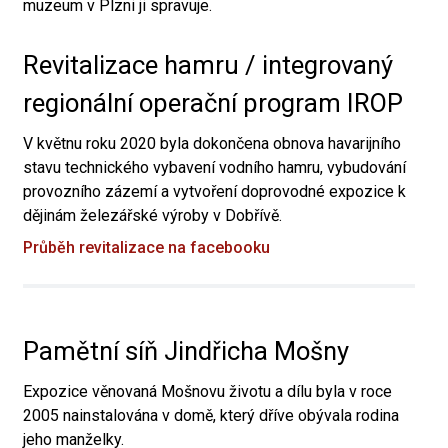
muzeum v Plzni ji spravuje.
Revitalizace hamru / integrovaný
regionální operační program IROP
V květnu roku 2020 byla dokončena obnova havarijního
stavu technického vybavení vodního hamru, vybudování
provozního zázemí a vytvoření doprovodné expozice k
dějinám železářské výroby v Dobřívě.
Průběh revitalizace na facebooku
Pamětní síň Jindřicha Mošny
Expozice věnovaná Mošnovu životu a dílu byla v roce
2005 nainstalována v domě, který dříve obývala rodina
jeho manželky.