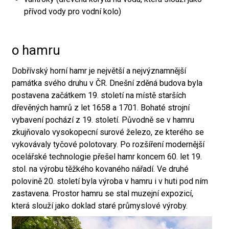
přívod vody pro vodní kolo)
o hamru
Dobřívský horní hamr je největší a nejvýznamnější
památka svého druhu v ČR. Dnešní zděná budova byla
postavena začátkem 19. století na místě starších
dřevěných hamrů z let 1658 a 1701. Bohaté strojní
vybavení pochází z 19. století. Původně se v hamru
zkujňovalo vysokopecní surové železo, ze kterého se
vykovávaly tyčové polotovary. Po rozšíření modernější
ocelářské technologie přešel hamr koncem 60. let 19.
stol. na výrobu těžkého kovaného nářadí. Ve druhé
polovině 20. století byla výroba v hamru i v huti pod ním
zastavena. Prostor hamru se stal muzejní expozicí,
která slouží jako doklad staré průmyslové výroby.