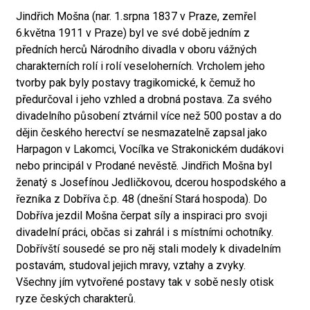
Jindřich Mošna (nar. 1.srpna 1837 v Praze, zemřel
6.května 1911 v Praze) byl ve své době jedním z
předních herců Národního divadla v oboru vážných
charakterních rolí i rolí veseloherních. Vrcholem jeho
tvorby pak byly postavy tragikomické, k čemuž ho
předurčoval i jeho vzhled a drobná postava. Za svého
divadelního působení ztvárnil více než 500 postav a do
dějin českého herectví se nesmazatelně zapsal jako
Harpagon v Lakomci, Vocílka ve Strakonickém dudákovi
nebo principál v Prodané nevěstě. Jindřich Mošna byl
ženatý s Josefínou Jedličkovou, dcerou hospodského a
řezníka z Dobříva č.p. 48 (dnešní Stará hospoda). Do
Dobříva jezdil Mošna čerpat síly a inspiraci pro svoji
divadelní práci, občas si zahrál i s místními ochotníky.
Dobřívští sousedé se pro něj stali modely k divadelním
postavám, studoval jejich mravy, vztahy a zvyky.
Všechny jím vytvořené postavy tak v sobě nesly otisk
ryze českých charakterů.