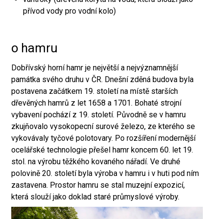
přívod vody pro vodní kolo)
o hamru
Dobřívský horní hamr je největší a nejvýznamnější
památka svého druhu v ČR. Dnešní zděná budova byla
postavena začátkem 19. století na místě starších
dřevěných hamrů z let 1658 a 1701. Bohaté strojní
vybavení pochází z 19. století. Původně se v hamru
zkujňovalo vysokopecní surové železo, ze kterého se
vykovávaly tyčové polotovary. Po rozšíření modernější
ocelářské technologie přešel hamr koncem 60. let 19.
stol. na výrobu těžkého kovaného nářadí. Ve druhé
polovině 20. století byla výroba v hamru i v huti pod ním
zastavena. Prostor hamru se stal muzejní expozicí,
která slouží jako doklad staré průmyslové výroby.