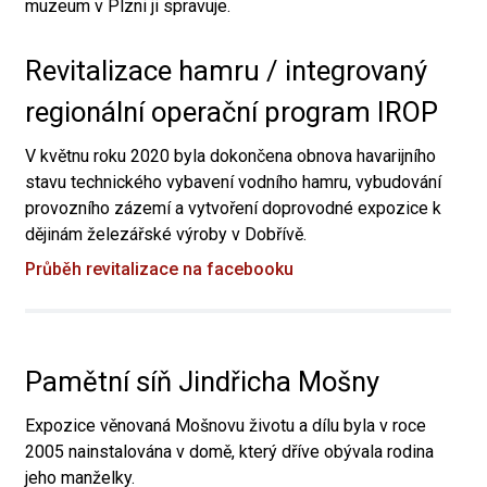
muzeum v Plzni ji spravuje.
Revitalizace hamru / integrovaný
regionální operační program IROP
V květnu roku 2020 byla dokončena obnova havarijního
stavu technického vybavení vodního hamru, vybudování
provozního zázemí a vytvoření doprovodné expozice k
dějinám železářské výroby v Dobřívě.
Průběh revitalizace na facebooku
Pamětní síň Jindřicha Mošny
Expozice věnovaná Mošnovu životu a dílu byla v roce
2005 nainstalována v domě, který dříve obývala rodina
jeho manželky.