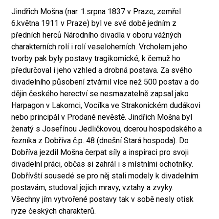
Jindřich Mošna (nar. 1.srpna 1837 v Praze, zemřel
6.května 1911 v Praze) byl ve své době jedním z
předních herců Národního divadla v oboru vážných
charakterních rolí i rolí veseloherních. Vrcholem jeho
tvorby pak byly postavy tragikomické, k čemuž ho
předurčoval i jeho vzhled a drobná postava. Za svého
divadelního působení ztvárnil více než 500 postav a do
dějin českého herectví se nesmazatelně zapsal jako
Harpagon v Lakomci, Vocílka ve Strakonickém dudákovi
nebo principál v Prodané nevěstě. Jindřich Mošna byl
ženatý s Josefínou Jedličkovou, dcerou hospodského a
řezníka z Dobříva č.p. 48 (dnešní Stará hospoda). Do
Dobříva jezdil Mošna čerpat síly a inspiraci pro svoji
divadelní práci, občas si zahrál i s místními ochotníky.
Dobřívští sousedé se pro něj stali modely k divadelním
postavám, studoval jejich mravy, vztahy a zvyky.
Všechny jím vytvořené postavy tak v sobě nesly otisk
ryze českých charakterů.