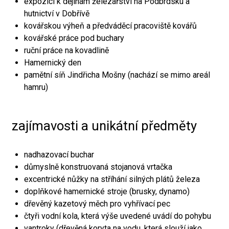
expozici k dějinám železářství na Podbrdsku a
hutnictví v Dobřívě
kovářskou výheň a předváděcí pracoviště kovářů
kovářské práce pod buchary
ruční práce na kovadlině
Hamernický den
pamětní síň Jindřicha Mošny (nachází se mimo areál
hamru)
zajímavosti a unikátní předměty
nadhazovací buchar
důmyslně konstruovaná stojanová vrtačka
excentrické nůžky na stříhání silných plátů železa
doplňkové hamernické stroje (brusky, dynamo)
dřevěný kazetový měch pro vyhřívací pec
čtyři vodní kola, která výše uvedené uvádí do pohybu
vantroky (dřevěná koryta na vodu, která slouží jako