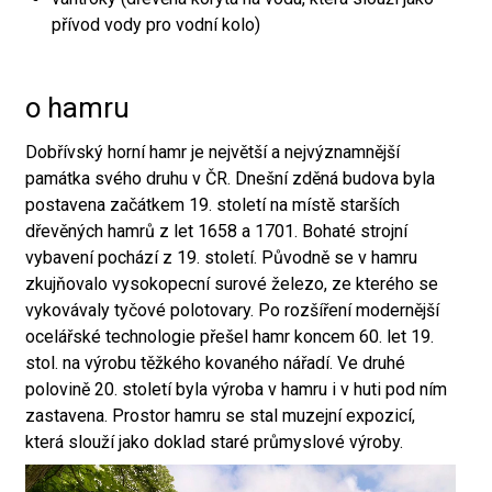
přívod vody pro vodní kolo)
o hamru
Dobřívský horní hamr je největší a nejvýznamnější
památka svého druhu v ČR. Dnešní zděná budova byla
postavena začátkem 19. století na místě starších
dřevěných hamrů z let 1658 a 1701. Bohaté strojní
vybavení pochází z 19. století. Původně se v hamru
zkujňovalo vysokopecní surové železo, ze kterého se
vykovávaly tyčové polotovary. Po rozšíření modernější
ocelářské technologie přešel hamr koncem 60. let 19.
stol. na výrobu těžkého kovaného nářadí. Ve druhé
polovině 20. století byla výroba v hamru i v huti pod ním
zastavena. Prostor hamru se stal muzejní expozicí,
která slouží jako doklad staré průmyslové výroby.