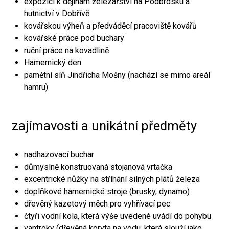
expozici k dějinám železářství na Podbrdsku a
hutnictví v Dobřívě
kovářskou výheň a předváděcí pracoviště kovářů
kovářské práce pod buchary
ruční práce na kovadlině
Hamernický den
pamětní síň Jindřicha Mošny (nachází se mimo areál
hamru)
zajímavosti a unikátní předměty
nadhazovací buchar
důmyslně konstruovaná stojanová vrtačka
excentrické nůžky na stříhání silných plátů železa
doplňkové hamernické stroje (brusky, dynamo)
dřevěný kazetový měch pro vyhřívací pec
čtyři vodní kola, která výše uvedené uvádí do pohybu
vantroky (dřevěná koryta na vodu, která slouží jako