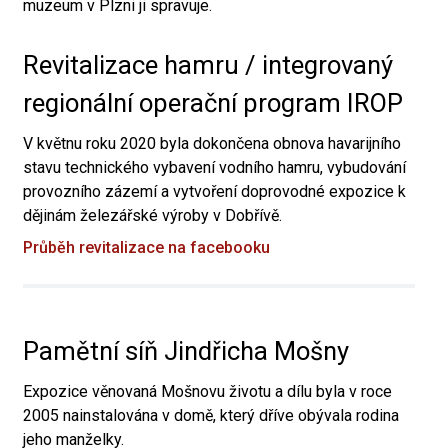
muzeum v Plzni ji spravuje.
Revitalizace hamru / integrovaný
regionální operační program IROP
V květnu roku 2020 byla dokončena obnova havarijního
stavu technického vybavení vodního hamru, vybudování
provozního zázemí a vytvoření doprovodné expozice k
dějinám železářské výroby v Dobřívě.
Průběh revitalizace na facebooku
Pamětní síň Jindřicha Mošny
Expozice věnovaná Mošnovu životu a dílu byla v roce
2005 nainstalována v domě, který dříve obývala rodina
jeho manželky.