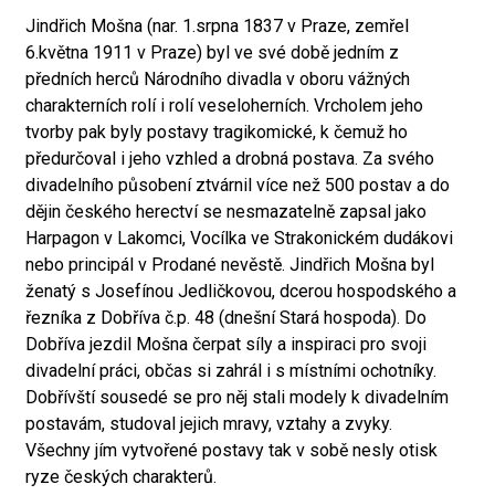
Jindřich Mošna (nar. 1.srpna 1837 v Praze, zemřel
6.května 1911 v Praze) byl ve své době jedním z
předních herců Národního divadla v oboru vážných
charakterních rolí i rolí veseloherních. Vrcholem jeho
tvorby pak byly postavy tragikomické, k čemuž ho
předurčoval i jeho vzhled a drobná postava. Za svého
divadelního působení ztvárnil více než 500 postav a do
dějin českého herectví se nesmazatelně zapsal jako
Harpagon v Lakomci, Vocílka ve Strakonickém dudákovi
nebo principál v Prodané nevěstě. Jindřich Mošna byl
ženatý s Josefínou Jedličkovou, dcerou hospodského a
řezníka z Dobříva č.p. 48 (dnešní Stará hospoda). Do
Dobříva jezdil Mošna čerpat síly a inspiraci pro svoji
divadelní práci, občas si zahrál i s místními ochotníky.
Dobřívští sousedé se pro něj stali modely k divadelním
postavám, studoval jejich mravy, vztahy a zvyky.
Všechny jím vytvořené postavy tak v sobě nesly otisk
ryze českých charakterů.