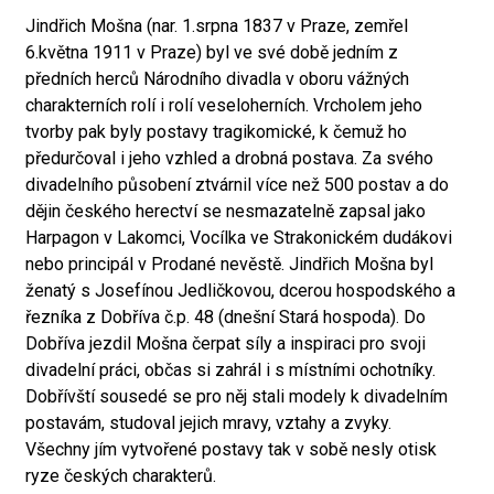
Jindřich Mošna (nar. 1.srpna 1837 v Praze, zemřel
6.května 1911 v Praze) byl ve své době jedním z
předních herců Národního divadla v oboru vážných
charakterních rolí i rolí veseloherních. Vrcholem jeho
tvorby pak byly postavy tragikomické, k čemuž ho
předurčoval i jeho vzhled a drobná postava. Za svého
divadelního působení ztvárnil více než 500 postav a do
dějin českého herectví se nesmazatelně zapsal jako
Harpagon v Lakomci, Vocílka ve Strakonickém dudákovi
nebo principál v Prodané nevěstě. Jindřich Mošna byl
ženatý s Josefínou Jedličkovou, dcerou hospodského a
řezníka z Dobříva č.p. 48 (dnešní Stará hospoda). Do
Dobříva jezdil Mošna čerpat síly a inspiraci pro svoji
divadelní práci, občas si zahrál i s místními ochotníky.
Dobřívští sousedé se pro něj stali modely k divadelním
postavám, studoval jejich mravy, vztahy a zvyky.
Všechny jím vytvořené postavy tak v sobě nesly otisk
ryze českých charakterů.