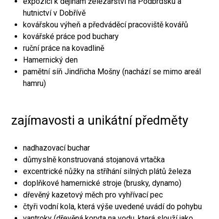
expozici k dějinám železářství na Podbrdsku a
hutnictví v Dobřívě
kovářskou výheň a předváděcí pracoviště kovářů
kovářské práce pod buchary
ruční práce na kovadlině
Hamernický den
pamětní síň Jindřicha Mošny (nachází se mimo areál
hamru)
zajímavosti a unikátní předměty
nadhazovací buchar
důmyslně konstruovaná stojanová vrtačka
excentrické nůžky na stříhání silných plátů železa
doplňkové hamernické stroje (brusky, dynamo)
dřevěný kazetový měch pro vyhřívací pec
čtyři vodní kola, která výše uvedené uvádí do pohybu
vantroky (dřevěná koryta na vodu, která slouží jako