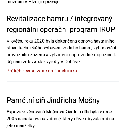
muzeum v Plzni ji spravuje.
Revitalizace hamru / integrovaný
regionální operační program IROP
V květnu roku 2020 byla dokončena obnova havarijního
stavu technického vybavení vodního hamru, vybudování
provozního zázemí a vytvoření doprovodné expozice k
dějinám železářské výroby v Dobřívě.
Průběh revitalizace na facebooku
Pamětní síň Jindřicha Mošny
Expozice věnovaná Mošnovu životu a dílu byla v roce
2005 nainstalována v domě, který dříve obývala rodina
jeho manželky.