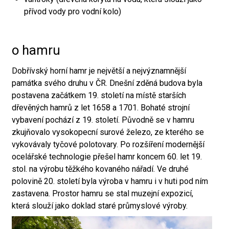
přívod vody pro vodní kolo)
o hamru
Dobřívský horní hamr je největší a nejvýznamnější
památka svého druhu v ČR. Dnešní zděná budova byla
postavena začátkem 19. století na místě starších
dřevěných hamrů z let 1658 a 1701. Bohaté strojní
vybavení pochází z 19. století. Původně se v hamru
zkujňovalo vysokopecní surové železo, ze kterého se
vykovávaly tyčové polotovary. Po rozšíření modernější
ocelářské technologie přešel hamr koncem 60. let 19.
stol. na výrobu těžkého kovaného nářadí. Ve druhé
polovině 20. století byla výroba v hamru i v huti pod ním
zastavena. Prostor hamru se stal muzejní expozicí,
která slouží jako doklad staré průmyslové výroby.