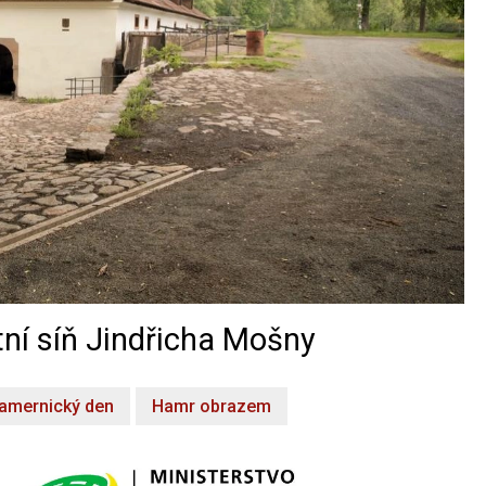
ní síň Jindřicha Mošny
amernický den
Hamr obrazem