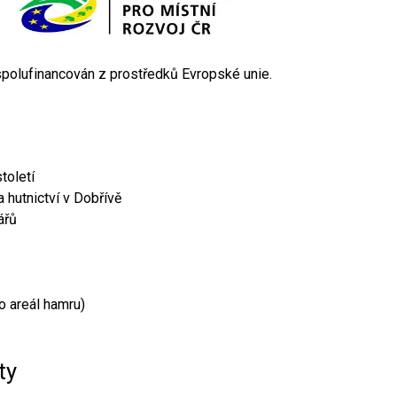
 spolufinancován z prostředků Evropské unie.
toletí
 hutnictví v Dobřívě
ářů
o areál hamru)
ty