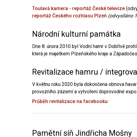
Toulavá kamera - reportáž České televize
(odvy
reportáž Českého rozhlasu Plzeň
(odvysíláno 1
Národní kulturní památka
Dne 8. února 2010 byl Vodní hamr v Dobřívě prohl
která je majetkem Plzeňského kraje a Západočesk
Revitalizace hamru / integrov
V květnu roku 2020 byla dokončena obnova havari
provozního zázemí a vytvoření doprovodné expoz
Průběh revitalizace na facebooku
Pamětní síň Jindřicha Mošny