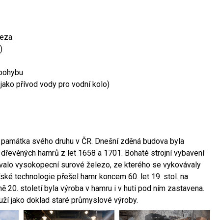
leza
)
 pohybu
 jako přívod vody pro vodní kolo)
ší památka svého druhu v ČR. Dnešní zděná budova byla
 dřevěných hamrů z let 1658 a 1701. Bohaté strojní vybavení
ovalo vysokopecní surové železo, ze kterého se vykovávaly
ské technologie přešel hamr koncem 60. let 19. stol. na
 20. století byla výroba v hamru i v huti pod ním zastavena.
ouží jako doklad staré průmyslové výroby.