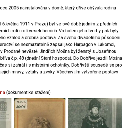
oce 2005 nainstalována v domě, který dříve obývala rodina
l 6.května 1911 v Praze) byl ve své době jedním z předních
ních rolí i rolí veseloherních. Vrcholem jeho tvorby pak byly
jeho vzhled a drobná postava. Za svého divadelního působení
 herectví se nesmazatelně zapsal jako Harpagon v Lakomci,
 v Prodané nevěstě. Jindřich Mošna byl ženatý s Josefínou
říva č.p. 48 (dnešní Stará hospoda). Do Dobříva jezdil Mošna
občas si zahrál i s místními ochotníky. Dobřívští sousedé se pro
 jejich mravy, vztahy a zvyky. Všechny jím vytvořené postavy
šna
(dokument ke stažení)