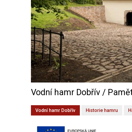
Vodní hamr Dobřív / Pamět
Vodní hamr Dobřív
Historie hamru
H