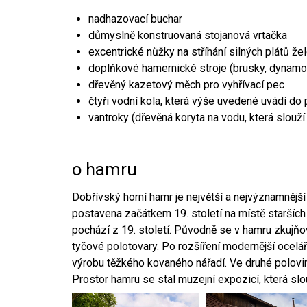
nadhazovací buchar
důmyslně konstruovaná stojanová vrtačka
excentrické nůžky na stříhání silných plátů že
doplňkové hamernické stroje (brusky, dynamo
dřevěný kazetový měch pro vyhřívací pec
čtyři vodní kola, která výše uvedené uvádí do
vantroky (dřevěná koryta na vodu, která slouží
o hamru
Dobřívský horní hamr je největší a nejvýznamněj
postavena začátkem 19. století na místě starších
pochází z 19. století. Původně se v hamru zkujň
tyčové polotovary. Po rozšíření modernější ocelář
výrobu těžkého kovaného nářadí. Ve druhé polovině
Prostor hamru se stal muzejní expozicí, která sl