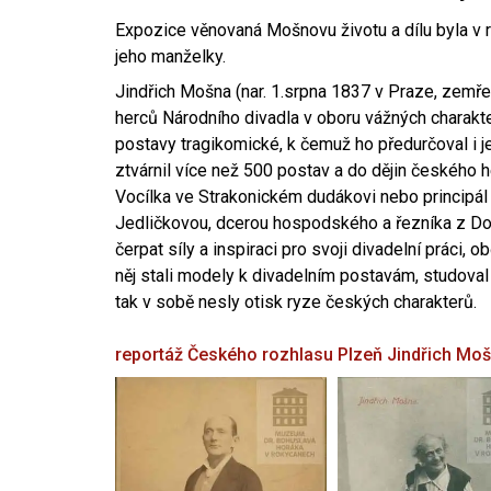
Expozice věnovaná Mošnovu životu a dílu byla v r
jeho manželky.
Jindřich Mošna (nar. 1.srpna 1837 v Praze, zemře
herců Národního divadla v oboru vážných charakter
postavy tragikomické, k čemuž ho předurčoval i 
ztvárnil více než 500 postav a do dějin českého
Vocílka ve Strakonickém dudákovi nebo principál
Jedličkovou, dcerou hospodského a řezníka z Dob
čerpat síly a inspiraci pro svoji divadelní práci, 
něj stali modely k divadelním postavám, studoval
tak v sobě nesly otisk ryze českých charakterů.
reportáž Českého rozhlasu Plzeň
Jindřich Mo