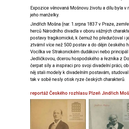
Expozice věnovaná Mošnovu životu a dílu byla v r
jeho manželky.
Jindřich Mošna (nar. 1.srpna 1837 v Praze, zemře
herců Národního divadla v oboru vážných charakter
postavy tragikomické, k čemuž ho předurčoval i 
ztvárnil více než 500 postav a do dějin českého
Vocílka ve Strakonickém dudákovi nebo principál
Jedličkovou, dcerou hospodského a řezníka z Dob
čerpat síly a inspiraci pro svoji divadelní práci, 
něj stali modely k divadelním postavám, studoval
tak v sobě nesly otisk ryze českých charakterů.
reportáž Českého rozhlasu Plzeň
Jindřich Mo