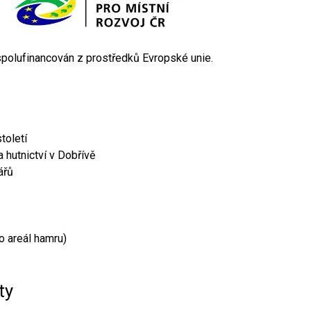
 spolufinancován z prostředků Evropské unie.
toletí
 hutnictví v Dobřívě
ářů
o areál hamru)
ty