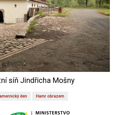
ní síň Jindřicha Mošny
amernický den
Hamr obrazem