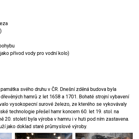
leza
)
 pohybu
 jako přívod vody pro vodní kolo)
ší památka svého druhu v ČR. Dnešní zděná budova byla
 dřevěných hamrů z let 1658 a 1701. Bohaté strojní vybavení
ovalo vysokopecní surové železo, ze kterého se vykovávaly
ské technologie přešel hamr koncem 60. let 19. stol. na
 20. století byla výroba v hamru i v huti pod ním zastavena.
ouží jako doklad staré průmyslové výroby.