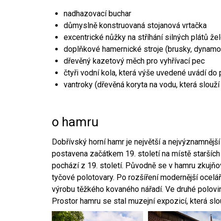
nadhazovací buchar
důmyslně konstruovaná stojanová vrtačka
excentrické nůžky na stříhání silných plátů že
doplňkové hamernické stroje (brusky, dynamo
dřevěný kazetový měch pro vyhřívací pec
čtyři vodní kola, která výše uvedené uvádí do
vantroky (dřevěná koryta na vodu, která slouží
o hamru
Dobřívský horní hamr je největší a nejvýznamněj
postavena začátkem 19. století na místě starších
pochází z 19. století. Původně se v hamru zkujň
tyčové polotovary. Po rozšíření modernější ocelář
výrobu těžkého kovaného nářadí. Ve druhé polovině
Prostor hamru se stal muzejní expozicí, která sl