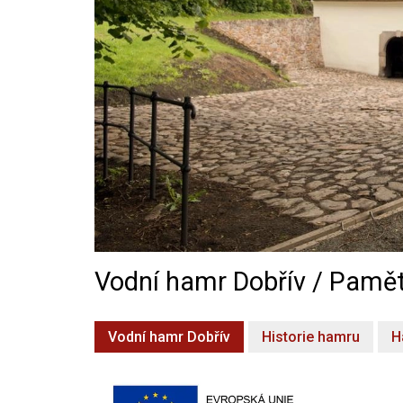
Vodní hamr Dobřív / Pamět
Vodní hamr Dobřív
Historie hamru
H