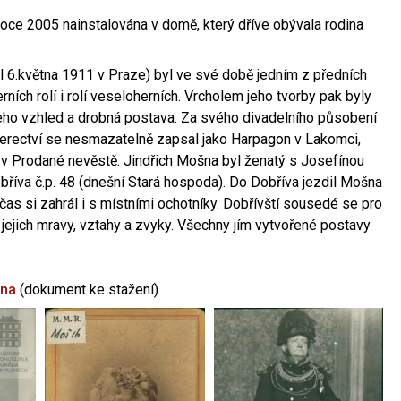
oce 2005 nainstalována v domě, který dříve obývala rodina
l 6.května 1911 v Praze) byl ve své době jedním z předních
ních rolí i rolí veseloherních. Vrcholem jeho tvorby pak byly
jeho vzhled a drobná postava. Za svého divadelního působení
 herectví se nesmazatelně zapsal jako Harpagon v Lakomci,
 v Prodané nevěstě. Jindřich Mošna byl ženatý s Josefínou
říva č.p. 48 (dnešní Stará hospoda). Do Dobříva jezdil Mošna
občas si zahrál i s místními ochotníky. Dobřívští sousedé se pro
 jejich mravy, vztahy a zvyky. Všechny jím vytvořené postavy
šna
(dokument ke stažení)