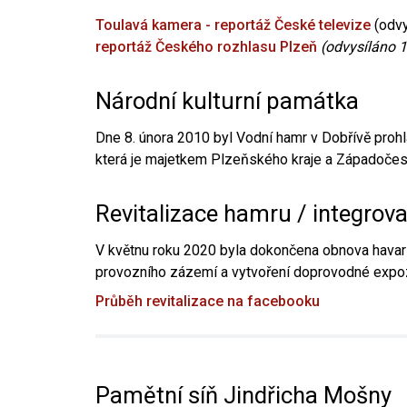
Toulavá kamera - reportáž České televize
(odvy
reportáž Českého rozhlasu Plzeň
(odvysíláno 1
Národní kulturní památka
Dne 8. února 2010 byl Vodní hamr v Dobřívě prohl
která je majetkem Plzeňského kraje a Západočesk
Revitalizace hamru / integrov
V květnu roku 2020 byla dokončena obnova havari
provozního zázemí a vytvoření doprovodné expoz
Průběh revitalizace na facebooku
Pamětní síň Jindřicha Mošny