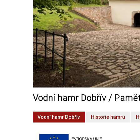
Vodní hamr Dobřív / Pamět
Vodní hamr Dobřív
Historie hamru
H