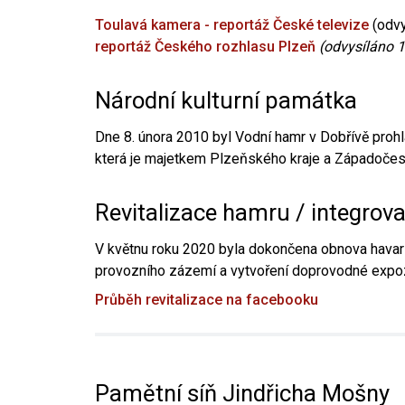
Toulavá kamera - reportáž České televize
(odvy
reportáž Českého rozhlasu Plzeň
(odvysíláno 1
Národní kulturní památka
Dne 8. února 2010 byl Vodní hamr v Dobřívě prohl
která je majetkem Plzeňského kraje a Západočesk
Revitalizace hamru / integrov
V květnu roku 2020 byla dokončena obnova havari
provozního zázemí a vytvoření doprovodné expoz
Průběh revitalizace na facebooku
Pamětní síň Jindřicha Mošny