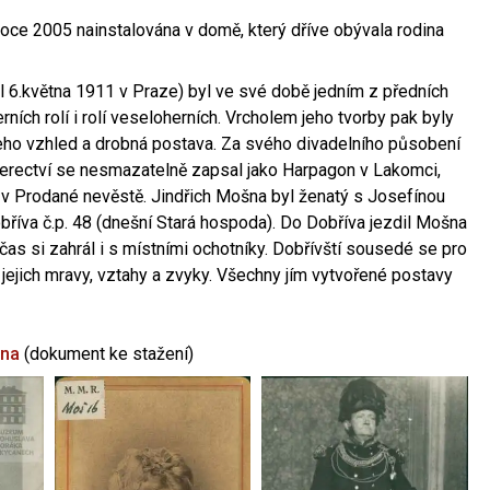
oce 2005 nainstalována v domě, který dříve obývala rodina
l 6.května 1911 v Praze) byl ve své době jedním z předních
ních rolí i rolí veseloherních. Vrcholem jeho tvorby pak byly
jeho vzhled a drobná postava. Za svého divadelního působení
 herectví se nesmazatelně zapsal jako Harpagon v Lakomci,
 v Prodané nevěstě. Jindřich Mošna byl ženatý s Josefínou
říva č.p. 48 (dnešní Stará hospoda). Do Dobříva jezdil Mošna
občas si zahrál i s místními ochotníky. Dobřívští sousedé se pro
 jejich mravy, vztahy a zvyky. Všechny jím vytvořené postavy
šna
(dokument ke stažení)