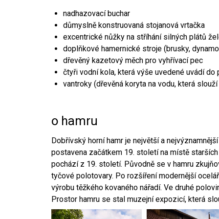
nadhazovací buchar
důmyslně konstruovaná stojanová vrtačka
excentrické nůžky na stříhání silných plátů že
doplňkové hamernické stroje (brusky, dynamo
dřevěný kazetový měch pro vyhřívací pec
čtyři vodní kola, která výše uvedené uvádí do
vantroky (dřevěná koryta na vodu, která slouží
o hamru
Dobřívský horní hamr je největší a nejvýznamněj
postavena začátkem 19. století na místě starších
pochází z 19. století. Původně se v hamru zkujň
tyčové polotovary. Po rozšíření modernější ocelář
výrobu těžkého kovaného nářadí. Ve druhé polovině
Prostor hamru se stal muzejní expozicí, která sl