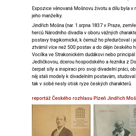
Expozice věnovaná Mošnovu životu a dílu byla v r
jeho manželky.
Jindřich Mošna (nar. 1.srpna 1837 v Praze, zemře
herců Národního divadla v oboru vážných charakter
postavy tragikomické, k čemuž ho předurčoval i 
ztvárnil více než 500 postav a do dějin českého
Vocílka ve Strakonickém dudákovi nebo principál
Jedličkovou, dcerou hospodského a řezníka z Dob
čerpat síly a inspiraci pro svoji divadelní práci, 
něj stali modely k divadelním postavám, studoval
tak v sobě nesly otisk ryze českých charakterů.
reportáž Českého rozhlasu Plzeň
Jindřich Mo