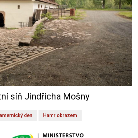
ní síň Jindřicha Mošny
amernický den
Hamr obrazem