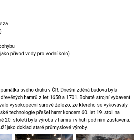
leza
)
 pohybu
 jako přívod vody pro vodní kolo)
ší památka svého druhu v ČR. Dnešní zděná budova byla
 dřevěných hamrů z let 1658 a 1701. Bohaté strojní vybavení
ovalo vysokopecní surové železo, ze kterého se vykovávaly
ské technologie přešel hamr koncem 60. let 19. stol. na
 20. století byla výroba v hamru i v huti pod ním zastavena.
ouží jako doklad staré průmyslové výroby.