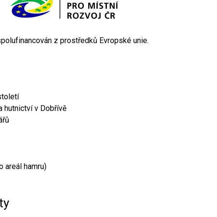
 spolufinancován z prostředků Evropské unie.
toletí
 hutnictví v Dobřívě
ářů
o areál hamru)
ty