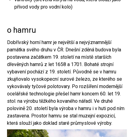
přívod vody pro vodní kolo)
o hamru
Dobřívský horní hamr je největší a nejvýznamnější
památka svého druhu v ČR. Dnešní zděná budova byla
postavena začátkem 19. století na místě starších
dřevěných hamrů z let 1658 a 1701. Bohaté strojní
vybavení pochází z 19. století. Původně se v hamru
zkujňovalo vysokopecní surové železo, ze kterého se
vykovávaly tyčové polotovary. Po rozšíření modernější
ocelářské technologie přešel hamr koncem 60. let 19.
stol. na výrobu těžkého kovaného nářadí. Ve druhé
polovině 20. století byla výroba v hamru i v huti pod ním
zastavena. Prostor hamru se stal muzejní expozicí,
která slouží jako doklad staré průmyslové výroby.