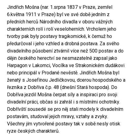
Jindřich Mošna (nar. 1.srpna 1837 v Praze, zemřel
6.května 1911 v Praze) byl ve své době jedním z
předních herců Národního divadla v oboru vážných
charakterních rolí i rolí veseloherních. Vrcholem jeho
tvorby pak byly postavy tragikomické, k čemuž ho
předurčoval i jeho vzhled a drobná postava. Za svého
divadelního působení ztvárnil více než 500 postav a do
dějin českého herectví se nesmazatelně zapsal jako
Harpagon v Lakomci, Vocílka ve Strakonickém dudákovi
nebo principál v Prodané nevěstě. Jindřich Mošna byl
ženatý s Josefínou Jedličkovou, dcerou hospodského a
řezníka z Dobříva č.p. 48 (dnešní Stará hospoda). Do
Dobříva jezdil Mošna čerpat síly a inspiraci pro svoji
divadelní práci, občas si zahrál i s místními ochotníky.
Dobřívští sousedé se pro něj stali modely k divadelním
postavám, studoval jejich mravy, vztahy a zvyky.
Všechny jím vytvořené postavy tak v sobě nesly otisk
ryze českých charakterů.