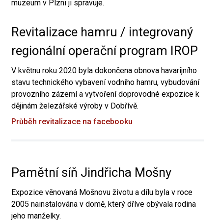
muzeum v Plzni ji spravuje.
Revitalizace hamru / integrovaný
regionální operační program IROP
V květnu roku 2020 byla dokončena obnova havarijního
stavu technického vybavení vodního hamru, vybudování
provozního zázemí a vytvoření doprovodné expozice k
dějinám železářské výroby v Dobřívě.
Průběh revitalizace na facebooku
Pamětní síň Jindřicha Mošny
Expozice věnovaná Mošnovu životu a dílu byla v roce
2005 nainstalována v domě, který dříve obývala rodina
jeho manželky.