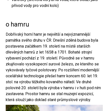
přívod vody pro vodní kolo)
o hamru
Dobřívský horní hamr je největší a nejvýznamnější
památka svého druhu v ČR. Dnešní zděná budova byla
postavena začátkem 19. století na místě starších
dřevěných hamrů z let 1658 a 1701. Bohaté strojní
vybavení pochází z 19. století. Původně se v hamru
zkujňovalo vysokopecní surové železo, ze kterého se
vykovávaly tyčové polotovary. Po rozšíření modernější
ocelářské technologie přešel hamr koncem 60. let 19.
stol. na výrobu těžkého kovaného nářadí. Ve druhé
polovině 20. století byla výroba v hamru i v huti pod ním
zastavena. Prostor hamru se stal muzejní expozicí,
která slouží jako doklad staré průmyslové výroby.