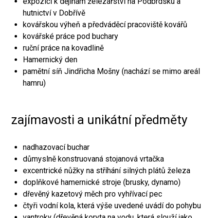
expozici k dějinám železářství na Podbrdsku a
hutnictví v Dobřívě
kovářskou výheň a předváděcí pracoviště kovářů
kovářské práce pod buchary
ruční práce na kovadlině
Hamernický den
pamětní síň Jindřicha Mošny (nachází se mimo areál
hamru)
zajímavosti a unikátní předměty
nadhazovací buchar
důmyslně konstruovaná stojanová vrtačka
excentrické nůžky na stříhání silných plátů železa
doplňkové hamernické stroje (brusky, dynamo)
dřevěný kazetový měch pro vyhřívací pec
čtyři vodní kola, která výše uvedené uvádí do pohybu
vantroky (dřevěná koryta na vodu, která slouží jako