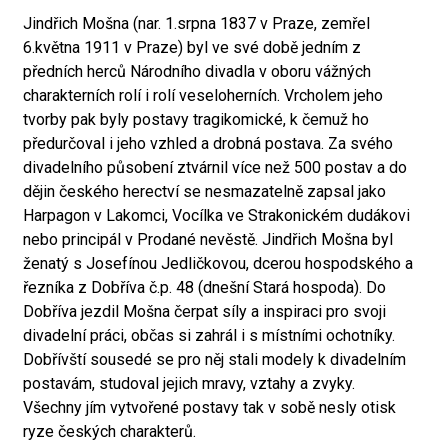
Jindřich Mošna (nar. 1.srpna 1837 v Praze, zemřel
6.května 1911 v Praze) byl ve své době jedním z
předních herců Národního divadla v oboru vážných
charakterních rolí i rolí veseloherních. Vrcholem jeho
tvorby pak byly postavy tragikomické, k čemuž ho
předurčoval i jeho vzhled a drobná postava. Za svého
divadelního působení ztvárnil více než 500 postav a do
dějin českého herectví se nesmazatelně zapsal jako
Harpagon v Lakomci, Vocílka ve Strakonickém dudákovi
nebo principál v Prodané nevěstě. Jindřich Mošna byl
ženatý s Josefínou Jedličkovou, dcerou hospodského a
řezníka z Dobříva č.p. 48 (dnešní Stará hospoda). Do
Dobříva jezdil Mošna čerpat síly a inspiraci pro svoji
divadelní práci, občas si zahrál i s místními ochotníky.
Dobřívští sousedé se pro něj stali modely k divadelním
postavám, studoval jejich mravy, vztahy a zvyky.
Všechny jím vytvořené postavy tak v sobě nesly otisk
ryze českých charakterů.