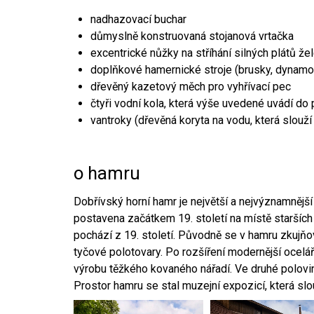
nadhazovací buchar
důmyslně konstruovaná stojanová vrtačka
excentrické nůžky na stříhání silných plátů že
doplňkové hamernické stroje (brusky, dynamo
dřevěný kazetový měch pro vyhřívací pec
čtyři vodní kola, která výše uvedené uvádí do
vantroky (dřevěná koryta na vodu, která slouží
o hamru
Dobřívský horní hamr je největší a nejvýznamněj
postavena začátkem 19. století na místě starších
pochází z 19. století. Původně se v hamru zkujň
tyčové polotovary. Po rozšíření modernější ocelář
výrobu těžkého kovaného nářadí. Ve druhé polovině
Prostor hamru se stal muzejní expozicí, která sl