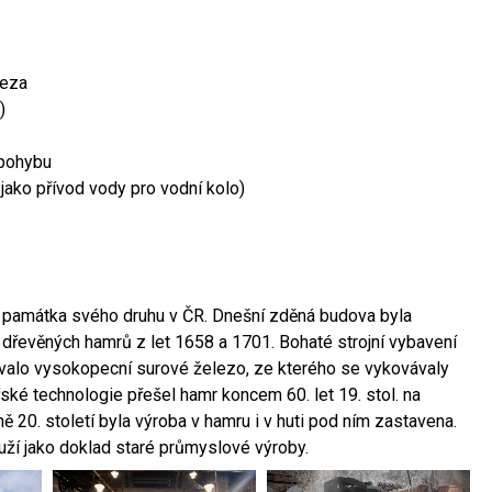
leza
)
 pohybu
 jako přívod vody pro vodní kolo)
ší památka svého druhu v ČR. Dnešní zděná budova byla
 dřevěných hamrů z let 1658 a 1701. Bohaté strojní vybavení
ovalo vysokopecní surové železo, ze kterého se vykovávaly
ské technologie přešel hamr koncem 60. let 19. stol. na
 20. století byla výroba v hamru i v huti pod ním zastavena.
ouží jako doklad staré průmyslové výroby.