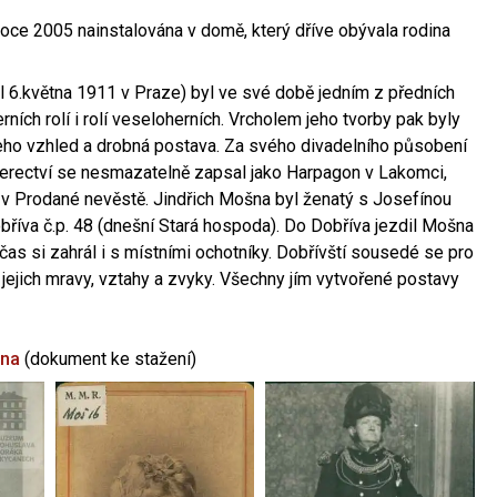
oce 2005 nainstalována v domě, který dříve obývala rodina
l 6.května 1911 v Praze) byl ve své době jedním z předních
ních rolí i rolí veseloherních. Vrcholem jeho tvorby pak byly
jeho vzhled a drobná postava. Za svého divadelního působení
 herectví se nesmazatelně zapsal jako Harpagon v Lakomci,
 v Prodané nevěstě. Jindřich Mošna byl ženatý s Josefínou
říva č.p. 48 (dnešní Stará hospoda). Do Dobříva jezdil Mošna
občas si zahrál i s místními ochotníky. Dobřívští sousedé se pro
 jejich mravy, vztahy a zvyky. Všechny jím vytvořené postavy
šna
(dokument ke stažení)