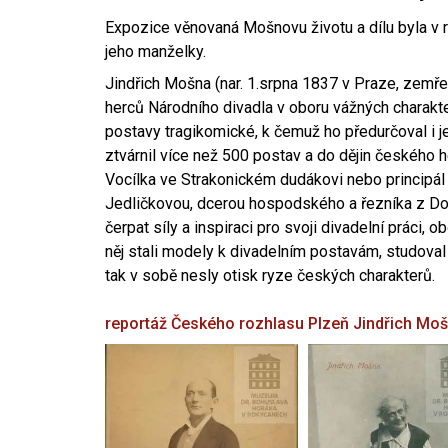
Expozice věnovaná Mošnovu životu a dílu byla v r
jeho manželky.
Jindřich Mošna (nar. 1.srpna 1837 v Praze, zemře
herců Národního divadla v oboru vážných charakter
postavy tragikomické, k čemuž ho předurčoval i 
ztvárnil více než 500 postav a do dějin českého
Vocílka ve Strakonickém dudákovi nebo principál
Jedličkovou, dcerou hospodského a řezníka z Dob
čerpat síly a inspiraci pro svoji divadelní práci, 
něj stali modely k divadelním postavám, studoval
tak v sobě nesly otisk ryze českých charakterů.
reportáž Českého rozhlasu Plzeň
Jindřich Mo