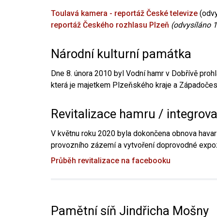
Toulavá kamera - reportáž České televize
(odvy
reportáž Českého rozhlasu Plzeň
(odvysíláno 1
Národní kulturní památka
Dne 8. února 2010 byl Vodní hamr v Dobřívě prohl
která je majetkem Plzeňského kraje a Západočesk
Revitalizace hamru / integrov
V květnu roku 2020 byla dokončena obnova havari
provozního zázemí a vytvoření doprovodné expoz
Průběh revitalizace na facebooku
Pamětní síň Jindřicha Mošny