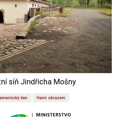
ní síň Jindřicha Mošny
amernický den
Hamr obrazem