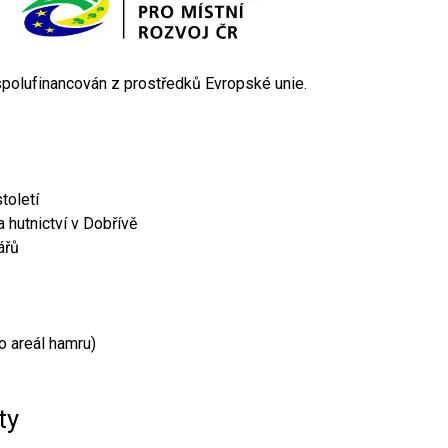
 spolufinancován z prostředků Evropské unie.
toletí
 hutnictví v Dobřívě
ářů
o areál hamru)
ty