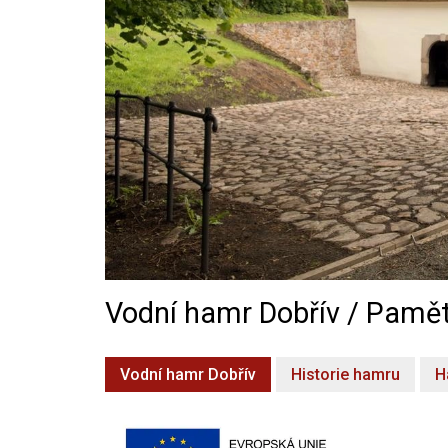
Vodní hamr Dobřív / Pamět
Vodní hamr Dobřív
Historie hamru
H