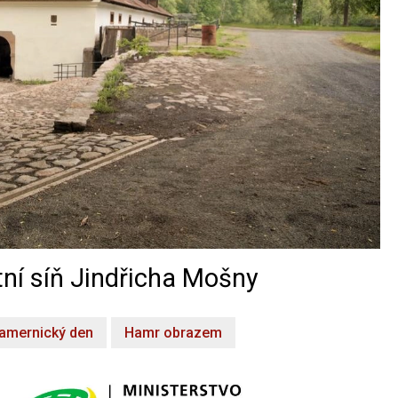
ní síň Jindřicha Mošny
amernický den
Hamr obrazem