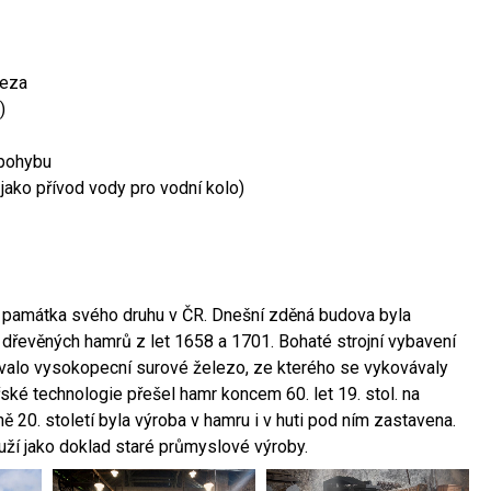
leza
)
 pohybu
 jako přívod vody pro vodní kolo)
ší památka svého druhu v ČR. Dnešní zděná budova byla
 dřevěných hamrů z let 1658 a 1701. Bohaté strojní vybavení
ovalo vysokopecní surové železo, ze kterého se vykovávaly
ské technologie přešel hamr koncem 60. let 19. stol. na
 20. století byla výroba v hamru i v huti pod ním zastavena.
ouží jako doklad staré průmyslové výroby.