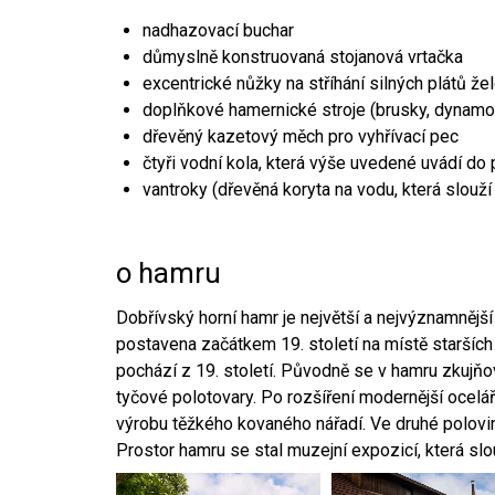
nadhazovací buchar
důmyslně konstruovaná stojanová vrtačka
excentrické nůžky na stříhání silných plátů že
doplňkové hamernické stroje (brusky, dynamo
dřevěný kazetový měch pro vyhřívací pec
čtyři vodní kola, která výše uvedené uvádí do
vantroky (dřevěná koryta na vodu, která slouží
o hamru
Dobřívský horní hamr je největší a nejvýznamněj
postavena začátkem 19. století na místě starších
pochází z 19. století. Původně se v hamru zkujň
tyčové polotovary. Po rozšíření modernější ocelář
výrobu těžkého kovaného nářadí. Ve druhé polovině
Prostor hamru se stal muzejní expozicí, která sl