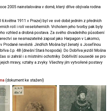
oce 2005 nainstalována v domě, který dříve obývala rodina
l 6.května 1911 v Praze) byl ve své době jedním z předních
ních rolí i rolí veseloherních. Vrcholem jeho tvorby pak byly
jeho vzhled a drobná postava. Za svého divadelního působení
 herectví se nesmazatelně zapsal jako Harpagon v Lakomci,
 v Prodané nevěstě. Jindřich Mošna byl ženatý s Josefínou
říva č.p. 48 (dnešní Stará hospoda). Do Dobříva jezdil Mošna
občas si zahrál i s místními ochotníky. Dobřívští sousedé se pro
 jejich mravy, vztahy a zvyky. Všechny jím vytvořené postavy
šna
(dokument ke stažení)