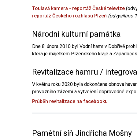
Toulavá kamera - reportáž České televize
(odvy
reportáž Českého rozhlasu Plzeň
(odvysíláno 1
Národní kulturní památka
Dne 8. února 2010 byl Vodní hamr v Dobřívě prohl
která je majetkem Plzeňského kraje a Západočesk
Revitalizace hamru / integrov
V květnu roku 2020 byla dokončena obnova havari
provozního zázemí a vytvoření doprovodné expoz
Průběh revitalizace na facebooku
Pamětní síň Jindřicha Mošny