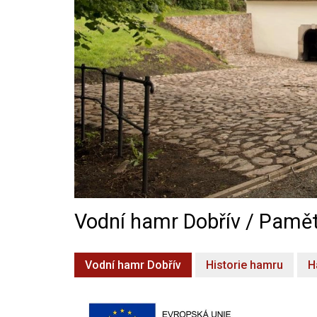
Vodní hamr Dobřív / Pamět
Vodní hamr Dobřív
Historie hamru
H