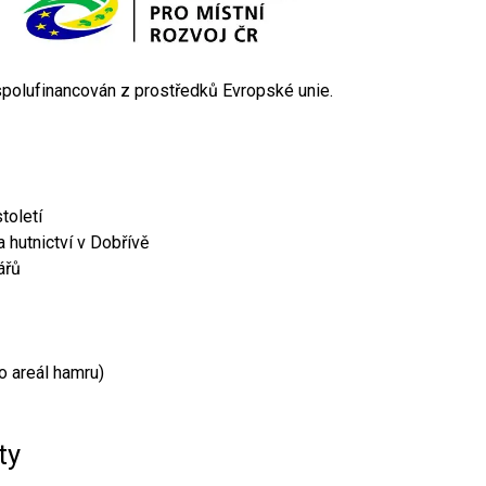
 spolufinancován z prostředků Evropské unie.
toletí
 hutnictví v Dobřívě
ářů
o areál hamru)
ty