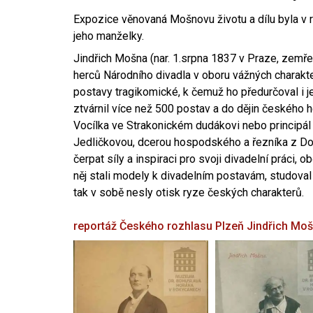
Expozice věnovaná Mošnovu životu a dílu byla v r
jeho manželky.
Jindřich Mošna (nar. 1.srpna 1837 v Praze, zemře
herců Národního divadla v oboru vážných charakter
postavy tragikomické, k čemuž ho předurčoval i 
ztvárnil více než 500 postav a do dějin českého
Vocílka ve Strakonickém dudákovi nebo principál
Jedličkovou, dcerou hospodského a řezníka z Dob
čerpat síly a inspiraci pro svoji divadelní práci, 
něj stali modely k divadelním postavám, studoval
tak v sobě nesly otisk ryze českých charakterů.
reportáž Českého rozhlasu Plzeň
Jindřich Mo