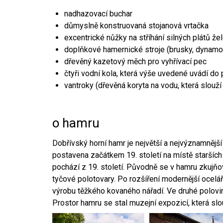
nadhazovací buchar
důmyslně konstruovaná stojanová vrtačka
excentrické nůžky na stříhání silných plátů že
doplňkové hamernické stroje (brusky, dynamo
dřevěný kazetový měch pro vyhřívací pec
čtyři vodní kola, která výše uvedené uvádí do
vantroky (dřevěná koryta na vodu, která slouží
o hamru
Dobřívský horní hamr je největší a nejvýznamněj
postavena začátkem 19. století na místě starších
pochází z 19. století. Původně se v hamru zkujň
tyčové polotovary. Po rozšíření modernější ocelář
výrobu těžkého kovaného nářadí. Ve druhé polovině
Prostor hamru se stal muzejní expozicí, která sl