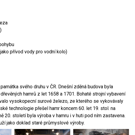
leza
)
 pohybu
 jako přívod vody pro vodní kolo)
ší památka svého druhu v ČR. Dnešní zděná budova byla
 dřevěných hamrů z let 1658 a 1701. Bohaté strojní vybavení
ovalo vysokopecní surové železo, ze kterého se vykovávaly
ské technologie přešel hamr koncem 60. let 19. stol. na
 20. století byla výroba v hamru i v huti pod ním zastavena.
ouží jako doklad staré průmyslové výroby.