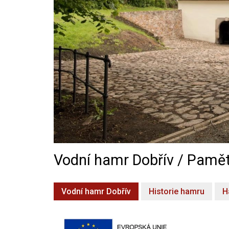
Vodní hamr Dobřív / Pamět
Vodní hamr Dobřív
Historie hamru
H