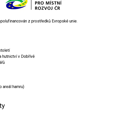
 spolufinancován z prostředků Evropské unie.
toletí
 hutnictví v Dobřívě
ářů
o areál hamru)
ty