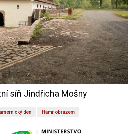
ní síň Jindřicha Mošny
amernický den
Hamr obrazem