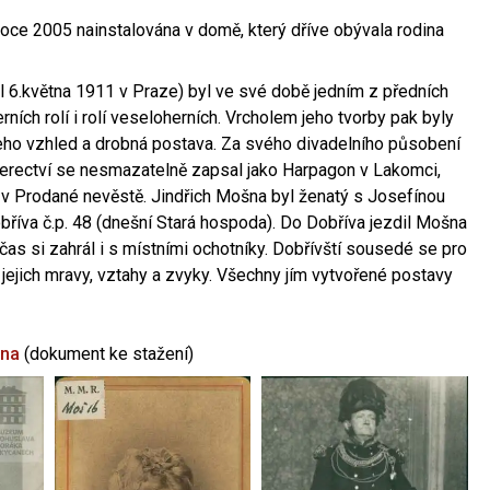
oce 2005 nainstalována v domě, který dříve obývala rodina
l 6.května 1911 v Praze) byl ve své době jedním z předních
ních rolí i rolí veseloherních. Vrcholem jeho tvorby pak byly
jeho vzhled a drobná postava. Za svého divadelního působení
 herectví se nesmazatelně zapsal jako Harpagon v Lakomci,
 v Prodané nevěstě. Jindřich Mošna byl ženatý s Josefínou
říva č.p. 48 (dnešní Stará hospoda). Do Dobříva jezdil Mošna
občas si zahrál i s místními ochotníky. Dobřívští sousedé se pro
 jejich mravy, vztahy a zvyky. Všechny jím vytvořené postavy
šna
(dokument ke stažení)