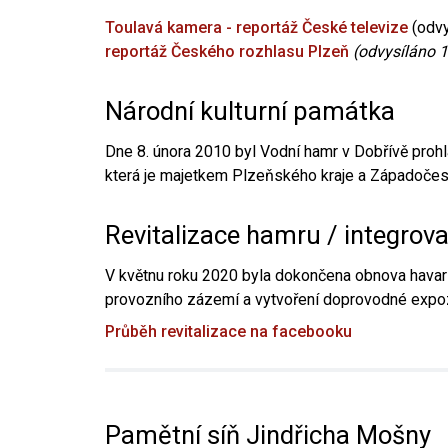
Toulavá kamera - reportáž České televize
(odvy
reportáž Českého rozhlasu Plzeň
(odvysíláno 1
Národní kulturní památka
Dne 8. února 2010 byl Vodní hamr v Dobřívě prohl
která je majetkem Plzeňského kraje a Západočesk
Revitalizace hamru / integrov
V květnu roku 2020 byla dokončena obnova havari
provozního zázemí a vytvoření doprovodné expoz
Průběh revitalizace na facebooku
Pamětní síň Jindřicha Mošny