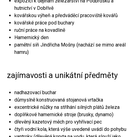
expozici k dějinám železářství na Podbrdsku a
hutnictví v Dobřívě
kovářskou výheň a předváděcí pracoviště kovářů
kovářské práce pod buchary
ruční práce na kovadlině
Hamernický den
pamětní síň Jindřicha Mošny (nachází se mimo areál
hamru)
zajímavosti a unikátní předměty
nadhazovací buchar
důmyslně konstruovaná stojanová vrtačka
excentrické nůžky na stříhání silných plátů železa
doplňkové hamernické stroje (brusky, dynamo)
dřevěný kazetový měch pro vyhřívací pec
čtyři vodní kola, která výše uvedené uvádí do pohybu
vantroky (dřevěná koryta na vodu, která slouží jako