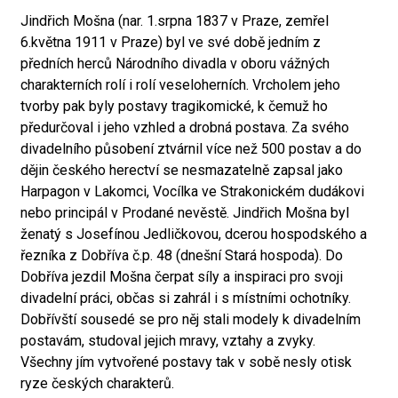
Jindřich Mošna (nar. 1.srpna 1837 v Praze, zemřel
6.května 1911 v Praze) byl ve své době jedním z
předních herců Národního divadla v oboru vážných
charakterních rolí i rolí veseloherních. Vrcholem jeho
tvorby pak byly postavy tragikomické, k čemuž ho
předurčoval i jeho vzhled a drobná postava. Za svého
divadelního působení ztvárnil více než 500 postav a do
dějin českého herectví se nesmazatelně zapsal jako
Harpagon v Lakomci, Vocílka ve Strakonickém dudákovi
nebo principál v Prodané nevěstě. Jindřich Mošna byl
ženatý s Josefínou Jedličkovou, dcerou hospodského a
řezníka z Dobříva č.p. 48 (dnešní Stará hospoda). Do
Dobříva jezdil Mošna čerpat síly a inspiraci pro svoji
divadelní práci, občas si zahrál i s místními ochotníky.
Dobřívští sousedé se pro něj stali modely k divadelním
postavám, studoval jejich mravy, vztahy a zvyky.
Všechny jím vytvořené postavy tak v sobě nesly otisk
ryze českých charakterů.