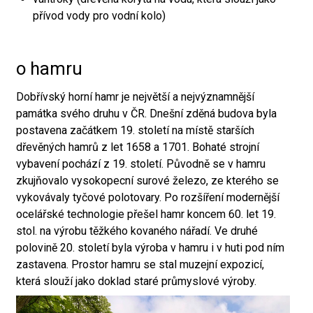
přívod vody pro vodní kolo)
o hamru
Dobřívský horní hamr je největší a nejvýznamnější
památka svého druhu v ČR. Dnešní zděná budova byla
postavena začátkem 19. století na místě starších
dřevěných hamrů z let 1658 a 1701. Bohaté strojní
vybavení pochází z 19. století. Původně se v hamru
zkujňovalo vysokopecní surové železo, ze kterého se
vykovávaly tyčové polotovary. Po rozšíření modernější
ocelářské technologie přešel hamr koncem 60. let 19.
stol. na výrobu těžkého kovaného nářadí. Ve druhé
polovině 20. století byla výroba v hamru i v huti pod ním
zastavena. Prostor hamru se stal muzejní expozicí,
která slouží jako doklad staré průmyslové výroby.