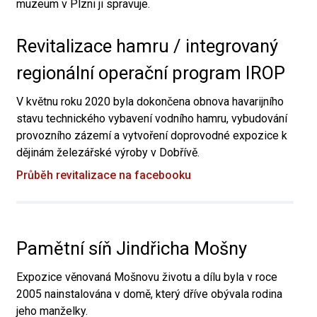
muzeum v Plzni ji spravuje.
Revitalizace hamru / integrovaný
regionální operační program IROP
V květnu roku 2020 byla dokončena obnova havarijního
stavu technického vybavení vodního hamru, vybudování
provozního zázemí a vytvoření doprovodné expozice k
dějinám železářské výroby v Dobřívě.
Průběh revitalizace na facebooku
Pamětní síň Jindřicha Mošny
Expozice věnovaná Mošnovu životu a dílu byla v roce
2005 nainstalována v domě, který dříve obývala rodina
jeho manželky.