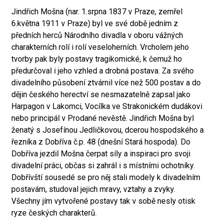
Jindřich Mošna (nar. 1.srpna 1837 v Praze, zemřel
6.května 1911 v Praze) byl ve své době jedním z
předních herců Národního divadla v oboru vážných
charakterních rolí i rolí veseloherních. Vrcholem jeho
tvorby pak byly postavy tragikomické, k čemuž ho
předurčoval i jeho vzhled a drobná postava. Za svého
divadelního působení ztvárnil více než 500 postav a do
dějin českého herectví se nesmazatelně zapsal jako
Harpagon v Lakomci, Vocílka ve Strakonickém dudákovi
nebo principál v Prodané nevěstě. Jindřich Mošna byl
ženatý s Josefínou Jedličkovou, dcerou hospodského a
řezníka z Dobříva č.p. 48 (dnešní Stará hospoda). Do
Dobříva jezdil Mošna čerpat síly a inspiraci pro svoji
divadelní práci, občas si zahrál i s místními ochotníky.
Dobřívští sousedé se pro něj stali modely k divadelním
postavám, studoval jejich mravy, vztahy a zvyky.
Všechny jím vytvořené postavy tak v sobě nesly otisk
ryze českých charakterů.