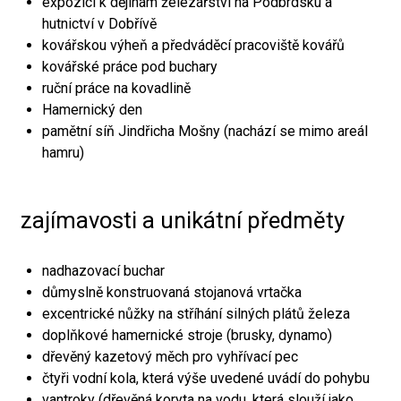
expozici k dějinám železářství na Podbrdsku a
hutnictví v Dobřívě
kovářskou výheň a předváděcí pracoviště kovářů
kovářské práce pod buchary
ruční práce na kovadlině
Hamernický den
pamětní síň Jindřicha Mošny (nachází se mimo areál
hamru)
zajímavosti a unikátní předměty
nadhazovací buchar
důmyslně konstruovaná stojanová vrtačka
excentrické nůžky na stříhání silných plátů železa
doplňkové hamernické stroje (brusky, dynamo)
dřevěný kazetový měch pro vyhřívací pec
čtyři vodní kola, která výše uvedené uvádí do pohybu
vantroky (dřevěná koryta na vodu, která slouží jako