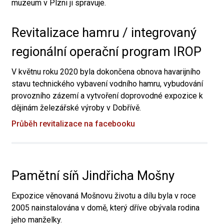
muzeum v Plzni ji spravuje.
Revitalizace hamru / integrovaný
regionální operační program IROP
V květnu roku 2020 byla dokončena obnova havarijního
stavu technického vybavení vodního hamru, vybudování
provozního zázemí a vytvoření doprovodné expozice k
dějinám železářské výroby v Dobřívě.
Průběh revitalizace na facebooku
Pamětní síň Jindřicha Mošny
Expozice věnovaná Mošnovu životu a dílu byla v roce
2005 nainstalována v domě, který dříve obývala rodina
jeho manželky.