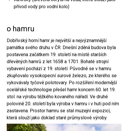
přívod vody pro vodní kolo)
o hamru
Dobřívský horní hamr je největší a nejvýznamnější
památka svého druhu v ČR. Dnešní zděná budova byla
postavena začátkem 19. století na místě starších
dřevěných hamrů z let 1658 a 1701. Bohaté strojní
vybavení pochází z 19. století. Původně se v hamru
zkujňovalo vysokopecní surové železo, ze kterého se
vykovávaly tyčové polotovary. Po rozšíření modernější
ocelářské technologie přešel hamr koncem 60. let 19.
stol. na výrobu těžkého kovaného nářadí. Ve druhé
polovině 20. století byla výroba v hamru i v huti pod ním
zastavena. Prostor hamru se stal muzejní expozicí,
která slouží jako doklad staré průmyslové výroby.